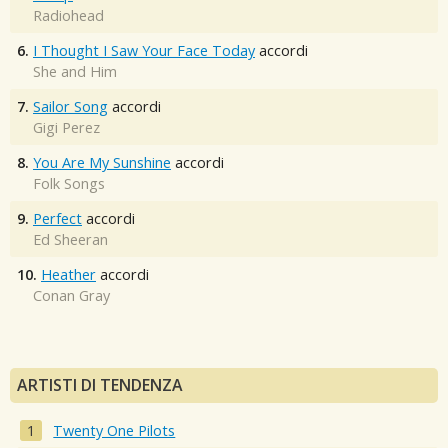
Radiohead
6.
I Thought I Saw Your Face Today
accordi
She and Him
7.
Sailor Song
accordi
Gigi Perez
8.
You Are My Sunshine
accordi
Folk Songs
9.
Perfect
accordi
Ed Sheeran
10.
Heather
accordi
Conan Gray
ARTISTI DI TENDENZA
Twenty One Pilots