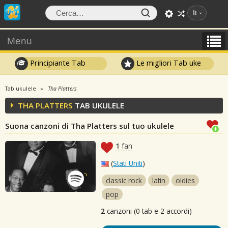
It
Menu
Principiante Tab
Le migliori Tab uke
Tab ukulele
Tha Platters
THA PLATTERS
TAB UKULELE
Suona canzoni di Tha Platters sul tuo ukulele
1
fan
(
Stati Uniti
)
classic rock
latin
oldies
pop
2
canzoni (0 tab e 2 accordi)