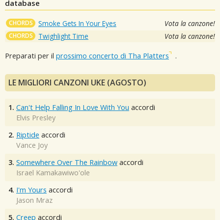
database
CHORDS
Smoke Gets In Your Eyes
Vota la canzone!
CHORDS
Twighlight Time
Vota la canzone!
Preparati per il
prossimo concerto di Tha Platters
.
LE MIGLIORI CANZONI UKE (AGOSTO)
1.
Can't Help Falling In Love With You
accordi
Elvis Presley
2.
Riptide
accordi
Vance Joy
3.
Somewhere Over The Rainbow
accordi
Israel Kamakawiwo'ole
4.
I'm Yours
accordi
Jason Mraz
5.
Creep
accordi