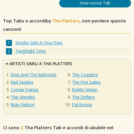
Invia nuova Tab
Top Tabs e accordiby
Tha Platters
, non perdere queste
canzoni!
Smoke Gets In Your Eyes
Twighlight Time
ARTISTI SIMILI A THA PLATTERS
Dion And The Belmonts
The Coasters
Neil Sedaka
The Five Satins
Connie Francis
Bobby Vinton
The Shirelles
The Drifters
Ricky Nelson
Pat Boone
Ci sono
2
Tha Platters
Tab e accordi di ukulele nel