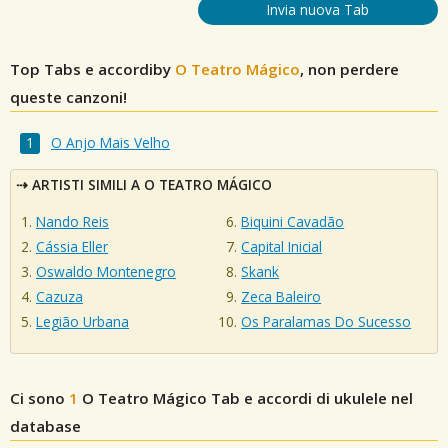
Invia nuova Tab
Top Tabs e accordiby
O Teatro Mágico
, non perdere
queste canzoni!
O Anjo Mais Velho
ARTISTI SIMILI A O TEATRO MÁGICO
Nando Reis
Biquini Cavadão
Cássia Eller
Capital Inicial
Oswaldo Montenegro
Skank
Cazuza
Zeca Baleiro
Legião Urbana
Os Paralamas Do Sucesso
Ci sono
1
O Teatro Mágico
Tab e accordi di ukulele nel
database