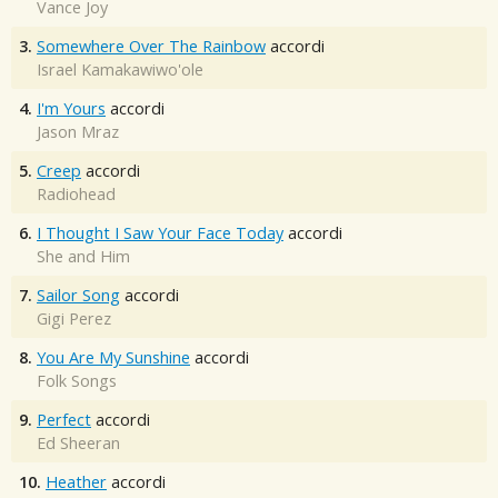
Vance Joy
3.
Somewhere Over The Rainbow
accordi
Israel Kamakawiwo'ole
4.
I'm Yours
accordi
Jason Mraz
5.
Creep
accordi
Radiohead
6.
I Thought I Saw Your Face Today
accordi
She and Him
7.
Sailor Song
accordi
Gigi Perez
8.
You Are My Sunshine
accordi
Folk Songs
9.
Perfect
accordi
Ed Sheeran
10.
Heather
accordi