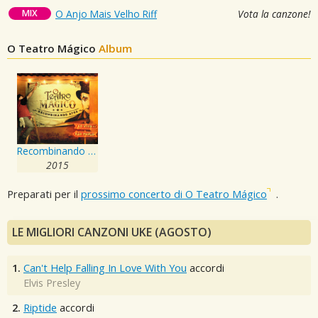
MIX
O Anjo Mais Velho Riff
Vota la canzone!
O Teatro Mágico
Album
Recombinando Atos - Ao Vivo em Sao Paulo
2015
Preparati per il
prossimo concerto di O Teatro Mágico
.
LE MIGLIORI CANZONI UKE (AGOSTO)
1.
Can't Help Falling In Love With You
accordi
Elvis Presley
2.
Riptide
accordi