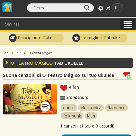
It
Menu
Principiante Tab
Le migliori Tab uke
Tab ukulele
O Teatro Mágico
O TEATRO MÁGICO
TAB UKULELE
Suona canzoni di O Teatro Mágico sul tuo ukulele
4
fan
Sconosciuto
dance
electronica
flamenco
folk punk
latin
1
canzoni (1 tab e 0 accordi)