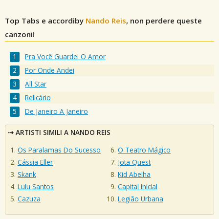
Top Tabs e accordiby
Nando Reis
, non perdere queste
canzoni!
Pra Você Guardei O Amor
Por Onde Andei
All Star
Relicário
De Janeiro A Janeiro
ARTISTI SIMILI A NANDO REIS
Os Paralamas Do Sucesso
O Teatro Mágico
Cássia Eller
Jota Quest
Skank
Kid Abelha
Lulu Santos
Capital Inicial
Cazuza
Legião Urbana