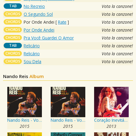
TAB
No Recreio
Vota la canzone!
CHORDS
O Segundo Sol
Vota la canzone!
CHORDS
Por Onde Andei
[
Rate
]
Vota la canzone!
CHORDS
Por Onde Andei
Vota la canzone!
CHORDS
Pra Você Guardei O Amor
Vota la canzone!
TAB
Relicário
Vota la canzone!
CHORDS
Relicário
Vota la canzone!
CHORDS
Sou Dela
Vota la canzone!
Nando Reis
Album
Nando Reis - Voz e Violão - No Recreio - Vol. 1 (Ao Vivo)
Nando Reis - Voz e Violão - No Recreio, Vol. 1
Coração Inevitável
2015
2015
2013