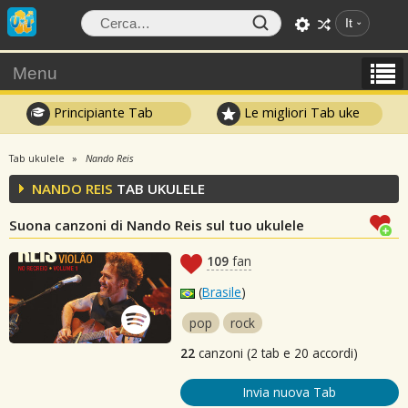
It
Menu
Principiante Tab
Le migliori Tab uke
Tab ukulele
Nando Reis
NANDO REIS
TAB UKULELE
Suona canzoni di Nando Reis sul tuo ukulele
109
fan
(
Brasile
)
pop
rock
22
canzoni (2 tab e 20 accordi)
Invia nuova Tab