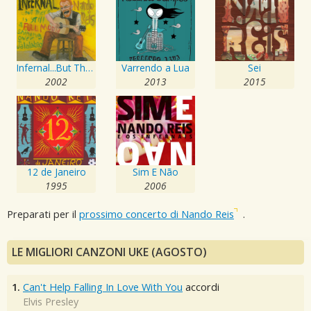
Infernal...But There's Still a Full Moon Shining Over Jalalabad
Varrendo a Lua
Sei
2002
2013
2015
12 de Janeiro
Sim E Não
1995
2006
Preparati per il
prossimo concerto di Nando Reis
.
LE MIGLIORI CANZONI UKE (AGOSTO)
1.
Can't Help Falling In Love With You
accordi
Elvis Presley