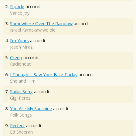
2.
Riptide
accordi
Vance Joy
3.
Somewhere Over The Rainbow
accordi
Israel Kamakawiwo'ole
4.
I'm Yours
accordi
Jason Mraz
5.
Creep
accordi
Radiohead
6.
I Thought I Saw Your Face Today
accordi
She and Him
7.
Sailor Song
accordi
Gigi Perez
8.
You Are My Sunshine
accordi
Folk Songs
9.
Perfect
accordi
Ed Sheeran