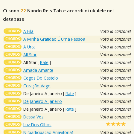
Ci sono
22
Nando Reis
Tab e accordi di ukulele nel
database
CHORDS
A Fila
Vota la canzone!
CHORDS
A Minha Gratidão É Uma Pessoa
Vota la canzone!
CHORDS
A Urca
Vota la canzone!
CHORDS
All Star
Vota la canzone!
CHORDS
All Star
[
Rate
]
Vota la canzone!
CHORDS
Amada Amante
Vota la canzone!
CHORDS
Cegos Do Castelo
Vota la canzone!
CHORDS
Coração Vago
Vota la canzone!
CHORDS
De Janeiro A Janeiro
[
Rate
]
Vota la canzone!
CHORDS
De Janeiro A Janeiro
Vota la canzone!
CHORDS
De Janeiro A Janeiro
[
Rate
]
Vota la canzone!
CHORDS
Dessa Vez
Vota la canzone!
CHORDS
Luz Dos Olhos
CHORDS
N (participação Anavitória)
Vota la canzone!