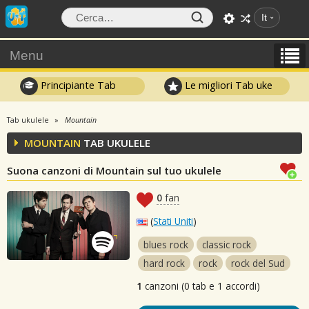
It
Menu
Principiante Tab
Le migliori Tab uke
Tab ukulele
Mountain
MOUNTAIN
TAB UKULELE
Suona canzoni di Mountain sul tuo ukulele
0
fan
(
Stati Uniti
)
blues rock
classic rock
hard rock
rock
rock del Sud
1
canzoni (0 tab e 1 accordi)