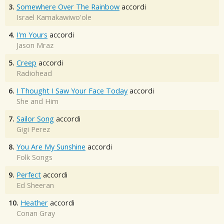
3.
Somewhere Over The Rainbow
accordi
Israel Kamakawiwo'ole
4.
I'm Yours
accordi
Jason Mraz
5.
Creep
accordi
Radiohead
6.
I Thought I Saw Your Face Today
accordi
She and Him
7.
Sailor Song
accordi
Gigi Perez
8.
You Are My Sunshine
accordi
Folk Songs
9.
Perfect
accordi
Ed Sheeran
10.
Heather
accordi
Conan Gray