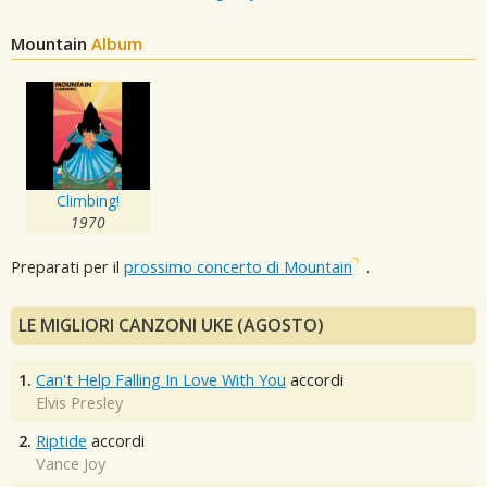
Mountain
Album
Climbing!
1970
Preparati per il
prossimo concerto di Mountain
.
LE MIGLIORI CANZONI UKE (AGOSTO)
1.
Can't Help Falling In Love With You
accordi
Elvis Presley
2.
Riptide
accordi
Vance Joy