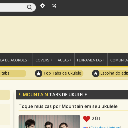
LA DE ACORDES +
COVERS +
AULAS +
FERRAMENTAS +
COMUNIDA
e tabs
Top Tabs de Ukulele
Escolha do edi
MOUNTAIN
TABS DE UKULELE
Toque músicas por Mountain em seu ukulele
0
fãs
(
Estados Unidos
)