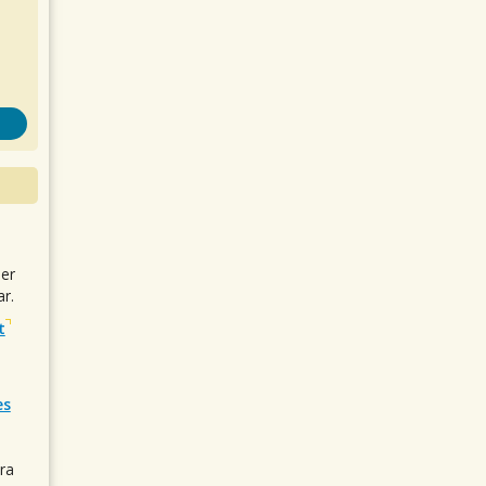
uer
r.
t
es
ra