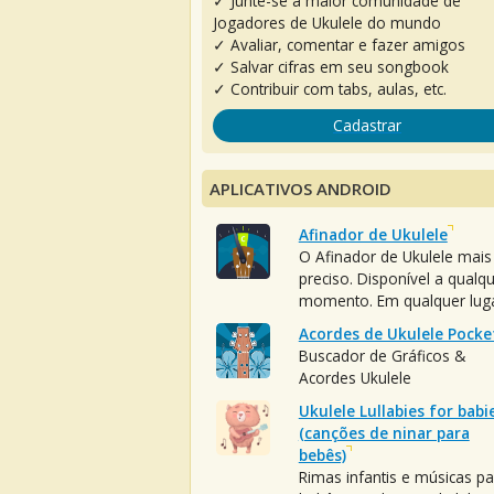
✓ Junte-se à maior comunidade de
Jogadores de Ukulele do mundo
✓ Avaliar, comentar e fazer amigos
✓ Salvar cifras em seu songbook
✓ Contribuir com tabs, aulas, etc.
Cadastrar
APLICATIVOS ANDROID
Afinador de Ukulele
O Afinador de Ukulele mais
preciso. Disponível a qualq
momento. Em qualquer luga
Acordes de Ukulele Pocke
Buscador de Gráficos &
Acordes Ukulele
Ukulele Lullabies for babi
(canções de ninar para
bebês)
Rimas infantis e músicas pa