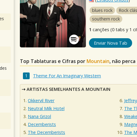
blues rock
Rock clá
es
southern rock
1
canções (0 tabs y 1 ci
Enviar Nova Tab
Top Tablaturas e Cifras por
Mountain
, não perca
des
Theme For An Imaginary Western
ARTISTAS SEMELHANTES A MOUNTAIN
Okkervil River
Jeffre
Neutral Milk Hotel
The T
Nana Grizol
Weake
Decemberists
Magnet
The Decemberists
The M