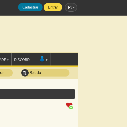
Cadastrar
Entrar
Pt
DE +
DISCORD
+
tor
Batida