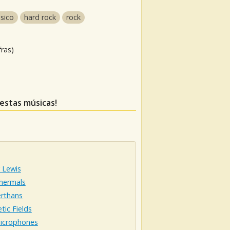
ssico
hard rock
rock
fras)
 estas músicas!
y Lewis
hermals
rthans
ic Fields
icrophones