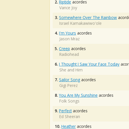
2.
Riptide
acordes
Vance Joy
3.
Somewhere Over The Rainbow
acord
Israel Kamakawiwo'ole
4.
I'm Yours
acordes
Jason Mraz
5.
Creep
acordes
Radiohead
6.
I Thought I Saw Your Face Today
acor
She and Him
7.
Sailor Song
acordes
Gigi Perez
8.
You Are My Sunshine
acordes
Folk Songs
9.
Perfect
acordes
Ed Sheeran
10.
Heather
acordes