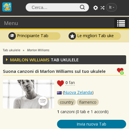
It
Menu
Principiante Tab
Le migliori Tab uke
Tab ukulele
Marlon Williams
MARLON WILLIAMS
TAB UKULELE
Suona canzoni di Marlon Williams sul tuo ukulele
0
fan
(
Nuova Zelanda
)
country
flamenco
1
canzoni (0 tab e 1 accordi)
Invia nuova Tab