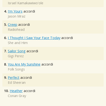
Israel Kamakawiwo'ole
4.
I'm Yours
accordi
Jason Mraz
5.
Creep
accordi
Radiohead
6.
I Thought I Saw Your Face Today
accordi
She and Him
7.
Sailor Song
accordi
Gigi Perez
8.
You Are My Sunshine
accordi
Folk Songs
9.
Perfect
accordi
Ed Sheeran
10.
Heather
accordi
Conan Gray