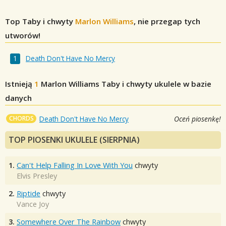
Top Taby i chwyty
Marlon Williams
, nie przegap tych
utworów!
Death Don't Have No Mercy
Istnieją
1
Marlon Williams
Taby i chwyty ukulele w bazie
danych
CHORDS
Death Don't Have No Mercy
Oceń piosenkę!
TOP PIOSENKI UKULELE (SIERPNIA)
1.
Can't Help Falling In Love With You
chwyty
Elvis Presley
2.
Riptide
chwyty
Vance Joy
3.
Somewhere Over The Rainbow
chwyty