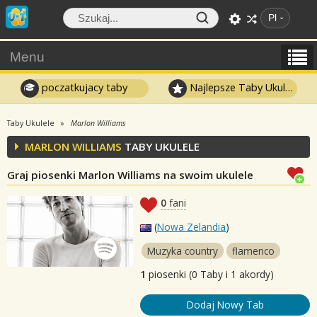
Pl
Menu
poczatkujacy taby
Najlepsze Taby Ukulele
Taby Ukulele
Marlon Williams
MARLON WILLIAMS
TABY UKULELE
Graj piosenki Marlon Williams na swoim ukulele
0
fani
(
Nowa Zelandia
)
Muzyka country
flamenco
1
piosenki (0 Taby i 1 akordy)
Dodaj Nowy Tab