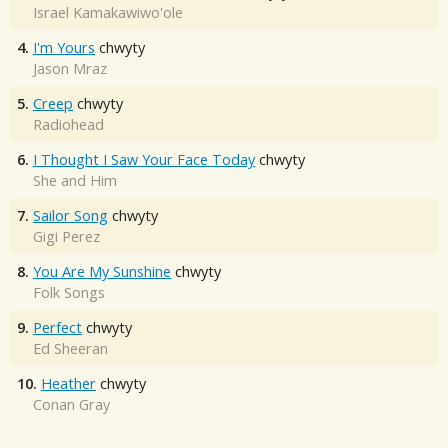
Israel Kamakawiwo'ole
4.
I'm Yours
chwyty
Jason Mraz
5.
Creep
chwyty
Radiohead
6.
I Thought I Saw Your Face Today
chwyty
She and Him
7.
Sailor Song
chwyty
Gigi Perez
8.
You Are My Sunshine
chwyty
Folk Songs
9.
Perfect
chwyty
Ed Sheeran
10.
Heather
chwyty
Conan Gray