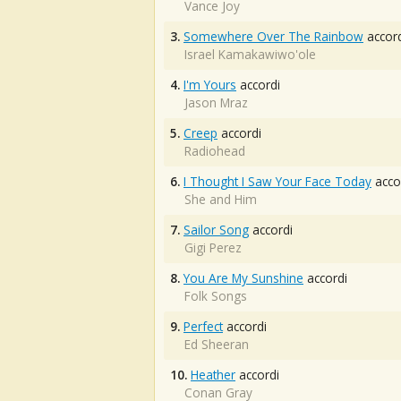
Vance Joy
3.
Somewhere Over The Rainbow
accord
Israel Kamakawiwo'ole
4.
I'm Yours
accordi
Jason Mraz
5.
Creep
accordi
Radiohead
6.
I Thought I Saw Your Face Today
acco
She and Him
7.
Sailor Song
accordi
Gigi Perez
8.
You Are My Sunshine
accordi
Folk Songs
9.
Perfect
accordi
Ed Sheeran
10.
Heather
accordi
Conan Gray