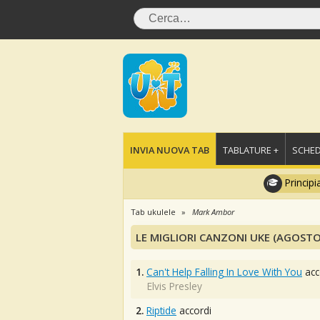
INVIA NUOVA TAB
TABLATURE +
SCHED
Principi
Tab ukulele
Mark Ambor
LE MIGLIORI CANZONI UKE (AGOSTO
1.
Can't Help Falling In Love With You
acc
Elvis Presley
2.
Riptide
accordi