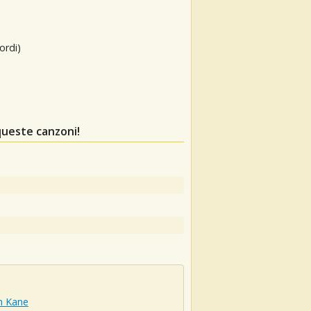
ordi)
queste canzoni!
n Kane