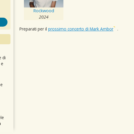
Rockwood
2024
Preparati per il
prossimo concerto di Mark Ambor
.
e di
 e
 e
le
a