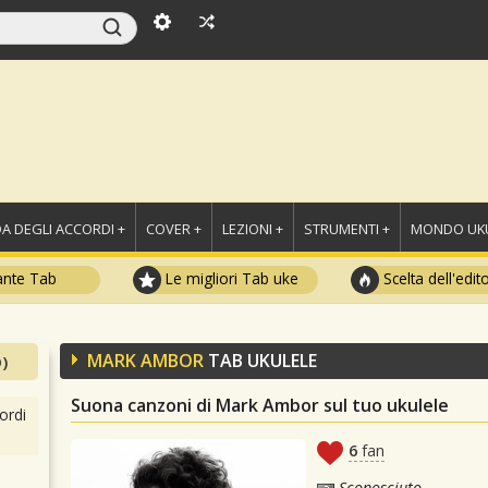
A DEGLI ACCORDI +
COVER +
LEZIONI +
STRUMENTI +
MONDO UKU
ante Tab
Le migliori Tab uke
Scelta dell'edit
MARK AMBOR
TAB UKULELE
)
Suona canzoni di Mark Ambor sul tuo ukulele
ordi
6
fan
Sconosciuto