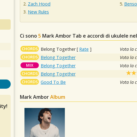
Zach Hood
Benso
New Rules
Ci sono
5
Mark Ambor
Tab e accordi di ukulele ne
CHORDS
Belong Together
[
Rate
]
Vota la 
CHORDS
Belong Together
Vota la 
MIX
Belong Together
Vota la 
CHORDS
Belong Together
CHORDS
Good To Be
Vota la 
Mark Ambor
Album
ty!