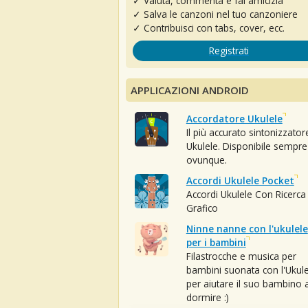
✓ Valuta, commenta e fai amicizia
✓ Salva le canzoni nel tuo canzoniere
✓ Contribuisci con tabs, cover, ecc.
Registrati
APPLICAZIONI ANDROID
Accordatore Ukulele
Il più accurato sintonizzator
Ukulele. Disponibile sempre
ovunque.
Accordi Ukulele Pocket
Accordi Ukulele Con Ricerca
Grafico
Ninne nanne con l'ukulele
per i bambini
Filastrocche e musica per
bambini suonata con l'Ukule
per aiutare il suo bambino 
dormire :)