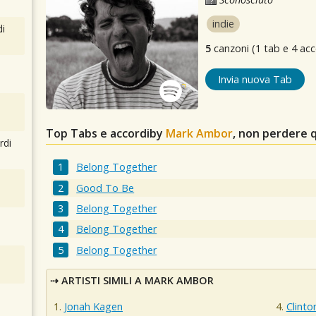
indie
i
5
canzoni (1 tab e 4 acc
Invia nuova Tab
Top Tabs e accordiby
Mark Ambor
, non perdere 
rdi
Belong Together
Good To Be
Belong Together
Belong Together
Belong Together
ARTISTI SIMILI A MARK AMBOR
Jonah Kagen
Clinto