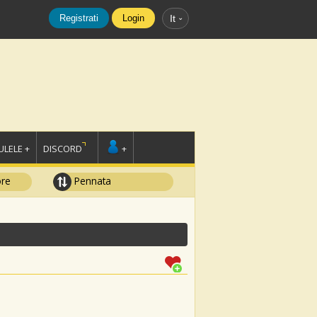
Registrati
Login
It
LELE +
DISCORD
+
ore
Pennata