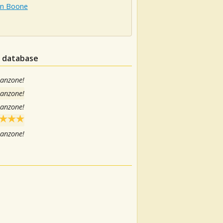
n Boone
l database
canzone!
canzone!
canzone!
canzone!