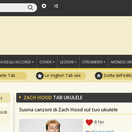
A DEGLI ACCORDI +
COVER +
LEZIONI +
STRUMENTI +
MONDO UKU
ante Tab
Le migliori Tab uke
Scelta dell'edit
ZACH HOOD
TAB UKULELE
)
Suona canzoni di Zach Hood sul tuo ukulele
ordi
0
fan
(
Stati Uniti
)