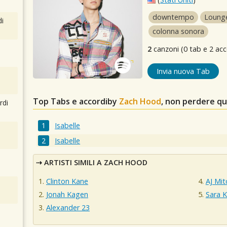
downtempo
Loung
i
colonna sonora
2
canzoni (0 tab e 2 acc
Invia nuova Tab
Top Tabs e accordiby
Zach Hood
, non perdere qu
rdi
Isabelle
Isabelle
ARTISTI SIMILI A ZACH HOOD
Clinton Kane
AJ Mit
Jonah Kagen
Sara 
Alexander 23