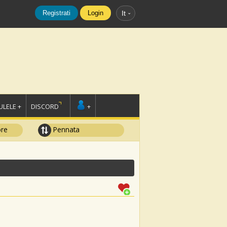
Registrati
Login
It
LELE +
DISCORD
+
ore
Pennata