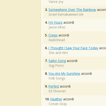
Vance Joy
3.
Somewhere Over The Rainbow
accord
Israel Kamakawiwo'ole
4.
I'm Yours
accordi
Jason Mraz
5.
Creep
accordi
Radiohead
6.
I Thought I Saw Your Face Today
acco
She and Him
7.
Sailor Song
accordi
Gigi Perez
8.
You Are My Sunshine
accordi
Folk Songs
9.
Perfect
accordi
Ed Sheeran
10.
Heather
accordi
Conan Gray