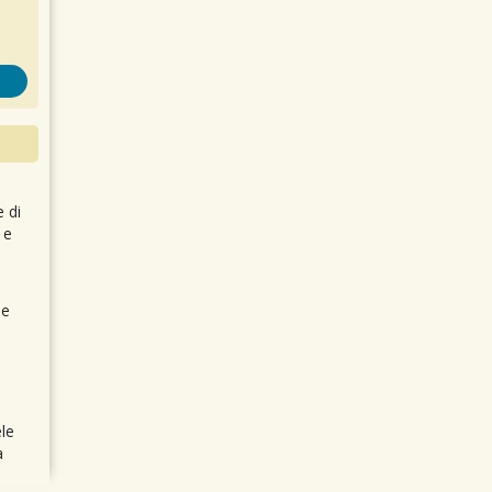
e di
 e
 e
le
a