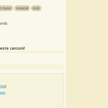
e music
musical
rock
ordi)
este canzoni!
chell
Kays