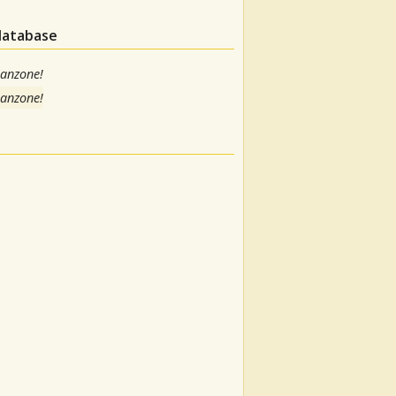
 database
canzone!
canzone!