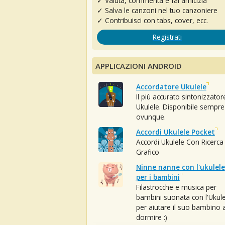
✓ Valuta, commenta e fai amicizia
✓ Salva le canzoni nel tuo canzoniere
✓ Contribuisci con tabs, cover, ecc.
Registrati
APPLICAZIONI ANDROID
Accordatore Ukulele
Il più accurato sintonizzator
Ukulele. Disponibile sempre
ovunque.
Accordi Ukulele Pocket
Accordi Ukulele Con Ricerca
Grafico
Ninne nanne con l'ukulele
per i bambini
Filastrocche e musica per
bambini suonata con l'Ukule
per aiutare il suo bambino 
dormire :)