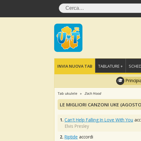
INVIA NUOVA TAB
TABLATURE +
SCHED
Principi
Tab ukulele
Zach Hood
LE MIGLIORI CANZONI UKE (AGOSTO
1.
Can't Help Falling In Love With You
acc
Elvis Presley
2.
Riptide
accordi