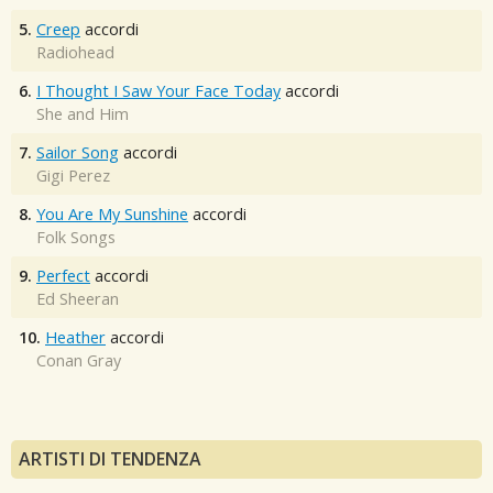
5.
Creep
accordi
Radiohead
6.
I Thought I Saw Your Face Today
accordi
She and Him
7.
Sailor Song
accordi
Gigi Perez
8.
You Are My Sunshine
accordi
Folk Songs
9.
Perfect
accordi
Ed Sheeran
10.
Heather
accordi
Conan Gray
ARTISTI DI TENDENZA