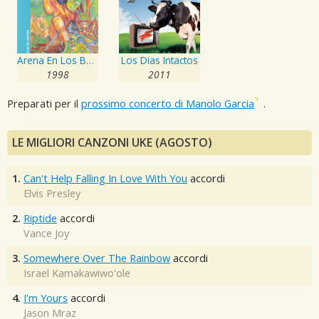
Arena En Los Bolsillos
Los Dias Intactos
1998
2011
Preparati per il
prossimo concerto di Manolo Garcia
.
LE MIGLIORI CANZONI UKE (AGOSTO)
1.
Can't Help Falling In Love With You
accordi
Elvis Presley
2.
Riptide
accordi
Vance Joy
3.
Somewhere Over The Rainbow
accordi
Israel Kamakawiwo'ole
4.
I'm Yours
accordi
Jason Mraz