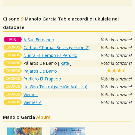
Ci sono
9
Manolo Garcia
Tab e accordi di ukulele nel
database
MIX
A San Fernando
Vota la canzone!
CHORDS
Carbón Y Ramas Secas (versión 2)
Vota la canzone!
CHORDS
Nunca El Tiempo Es Perdido
Vota la canzone!
CHORDS
Pájaros De Barro
[
Rate
]
Vota la canzone!
CHORDS
Pajaros De Barro
CHORDS
Prefiero El Trapecio
Vota la canzone!
CHORDS
Un Giro Teatral (versión Acústica)
Vota la canzone!
CHORDS
Viernes
Vota la canzone!
CHORDS
Viernes A
Vota la canzone!
Manolo Garcia
Album