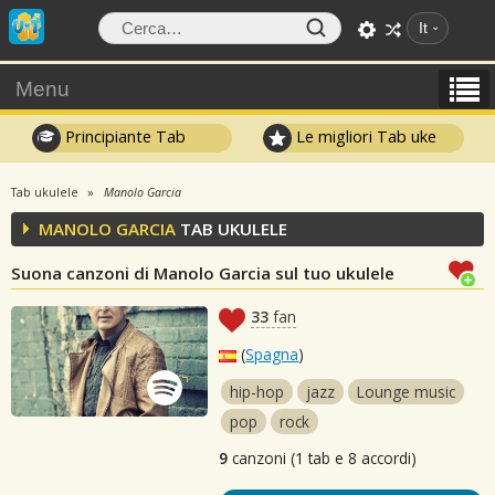
It
Menu
Principiante Tab
Le migliori Tab uke
Tab ukulele
Manolo Garcia
MANOLO GARCIA
TAB UKULELE
Suona canzoni di Manolo Garcia sul tuo ukulele
33
fan
(
Spagna
)
hip-hop
jazz
Lounge music
pop
rock
9
canzoni (1 tab e 8 accordi)