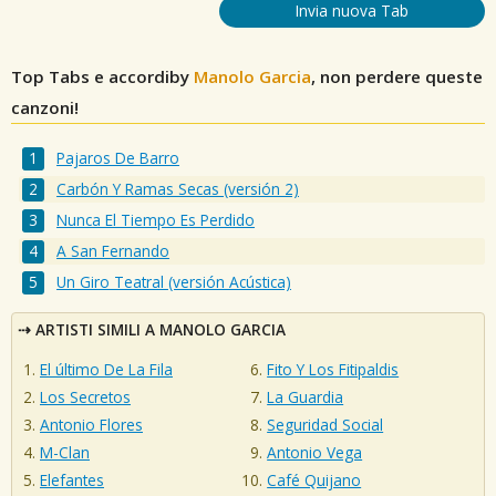
Invia nuova Tab
Top Tabs e accordiby
Manolo Garcia
, non perdere queste
canzoni!
Pajaros De Barro
Carbón Y Ramas Secas (versión 2)
Nunca El Tiempo Es Perdido
A San Fernando
Un Giro Teatral (versión Acústica)
ARTISTI SIMILI A MANOLO GARCIA
El último De La Fila
Fito Y Los Fitipaldis
Los Secretos
La Guardia
Antonio Flores
Seguridad Social
M-Clan
Antonio Vega
Elefantes
Café Quijano