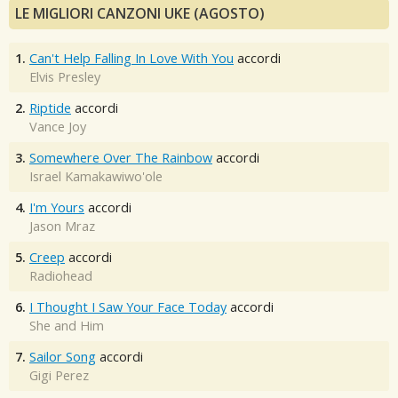
LE MIGLIORI CANZONI UKE (AGOSTO)
1.
Can't Help Falling In Love With You
accordi
Elvis Presley
2.
Riptide
accordi
Vance Joy
3.
Somewhere Over The Rainbow
accordi
Israel Kamakawiwo'ole
4.
I'm Yours
accordi
Jason Mraz
5.
Creep
accordi
Radiohead
6.
I Thought I Saw Your Face Today
accordi
She and Him
7.
Sailor Song
accordi
Gigi Perez