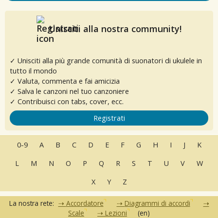
Unisciti alla nostra community!
✓ Unisciti alla più grande comunità di suonatori di ukulele in
tutto il mondo
✓ Valuta, commenta e fai amicizia
✓ Salva le canzoni nel tuo canzoniere
✓ Contribuisci con tabs, cover, ecc.
Registrati
0-9
A
B
C
D
E
F
G
H
I
J
K
L
M
N
O
P
Q
R
S
T
U
V
W
X
Y
Z
La nostra rete:
Accordatore
Diagrammi di accordi
Scale
Lezioni
(en)