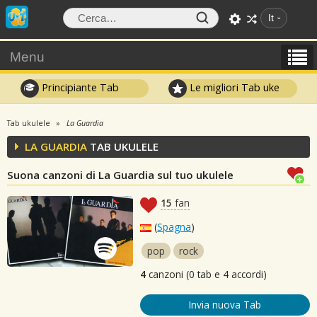
It
Menu
Principiante Tab
Le migliori Tab uke
Tab ukulele
La Guardia
LA GUARDIA
TAB UKULELE
Suona canzoni di La Guardia sul tuo ukulele
15
fan
(
Spagna
)
pop
rock
4
canzoni (0 tab e 4 accordi)
Invia nuova Tab