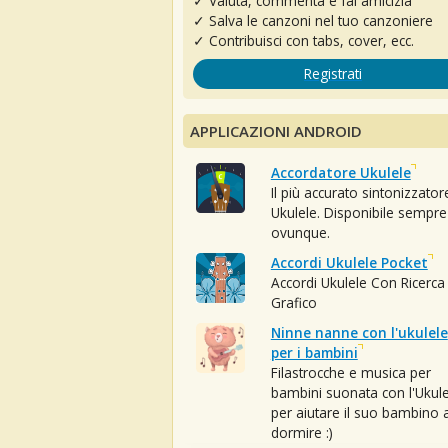
✓ Valuta, commenta e fai amicizia
✓ Salva le canzoni nel tuo canzoniere
✓ Contribuisci con tabs, cover, ecc.
Registrati
APPLICAZIONI ANDROID
Accordatore Ukulele
Il più accurato sintonizzator
Ukulele. Disponibile sempre
ovunque.
Accordi Ukulele Pocket
Accordi Ukulele Con Ricerca
Grafico
Ninne nanne con l'ukulele
per i bambini
Filastrocche e musica per
bambini suonata con l'Ukule
per aiutare il suo bambino 
dormire :)