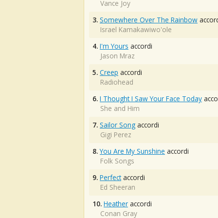
Vance Joy
3.
Somewhere Over The Rainbow
accord
Israel Kamakawiwo'ole
4.
I'm Yours
accordi
Jason Mraz
5.
Creep
accordi
Radiohead
6.
I Thought I Saw Your Face Today
acco
She and Him
7.
Sailor Song
accordi
Gigi Perez
8.
You Are My Sunshine
accordi
Folk Songs
9.
Perfect
accordi
Ed Sheeran
10.
Heather
accordi
Conan Gray