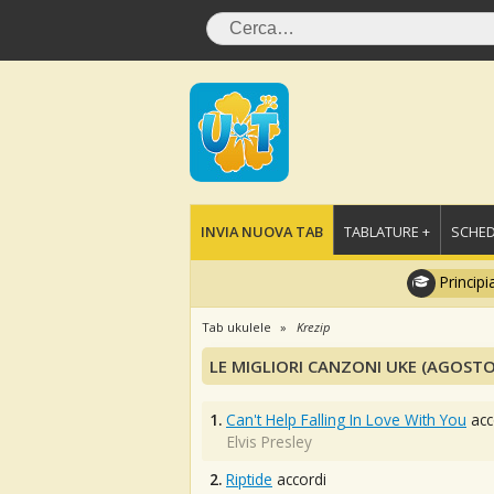
INVIA NUOVA TAB
TABLATURE +
SCHED
Principi
Tab ukulele
Krezip
LE MIGLIORI CANZONI UKE (AGOSTO
1.
Can't Help Falling In Love With You
acc
Elvis Presley
2.
Riptide
accordi