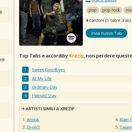
pop
pop rock
roc
i
4
canzoni (1 tab e 3 acc
Invia nuova Tab
Top Tabs e accordiby
Krezip
, non perdere queste
rdi
Sweet Goodbyes
All My Life
Ordinary Day
I Would Stay
ARTISTI SIMILI A KREZIP
Anouk
Alain 
Di-rect
Twarr