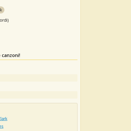
k
ordi)
 canzoni!
Clark
es