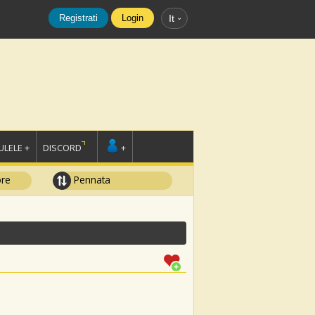
Registrati
Login
It
LELE +
DISCORD
+
ore
Pennata