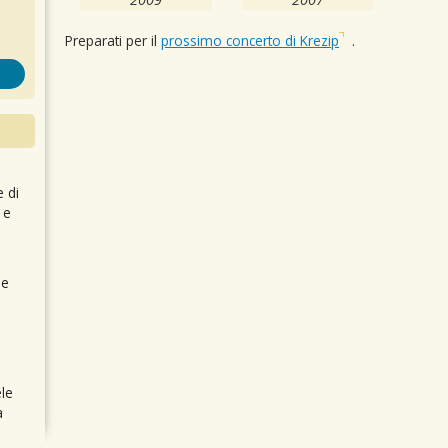
Preparati per il
prossimo concerto di Krezip
.
e di
 e
 e
le
a