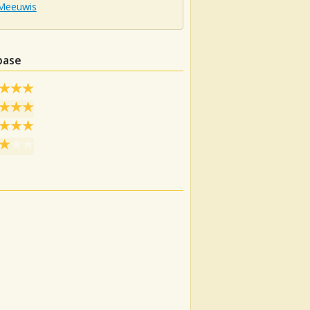
Meeuwis
base