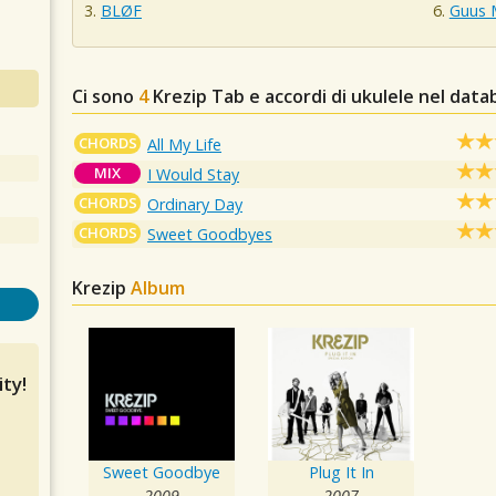
BLØF
Guus 
Ci sono
4
Krezip
Tab e accordi di ukulele nel data
CHORDS
All My Life
MIX
I Would Stay
CHORDS
Ordinary Day
CHORDS
Sweet Goodbyes
Krezip
Album
ty!
Sweet Goodbye
Plug It In
2009
2007