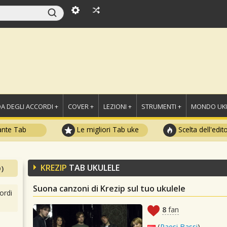
A DEGLI ACCORDI +
COVER +
LEZIONI +
STRUMENTI +
MONDO UKU
ante Tab
Le migliori Tab uke
Scelta dell'edit
KREZIP
TAB UKULELE
)
Suona canzoni di Krezip sul tuo ukulele
ordi
8
fan
(
Paesi Bassi
)