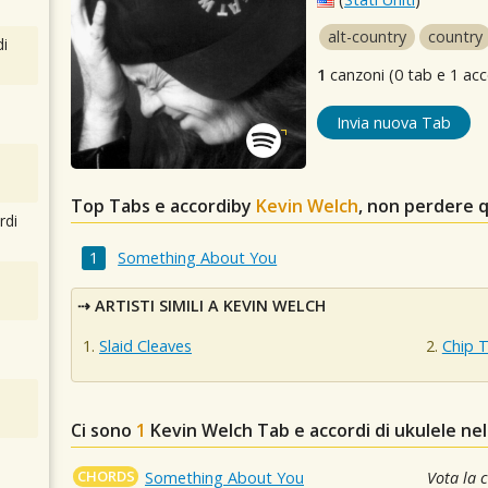
alt-country
country
i
1
canzoni (0 tab e 1 acc
Invia nuova Tab
Top Tabs e accordiby
Kevin Welch
, non perdere 
rdi
Something About You
ARTISTI SIMILI A KEVIN WELCH
Slaid Cleaves
Chip T
Ci sono
1
Kevin Welch
Tab e accordi di ukulele ne
CHORDS
Something About You
Vota la 