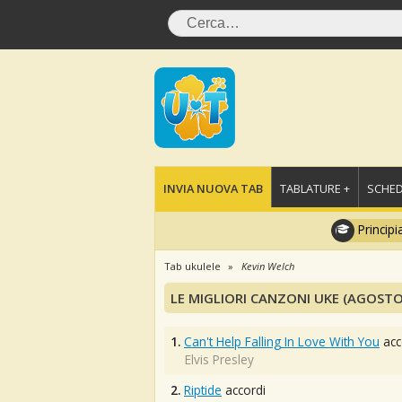
INVIA NUOVA TAB
TABLATURE +
SCHED
Principi
Tab ukulele
Kevin Welch
LE MIGLIORI CANZONI UKE (AGOSTO
1.
Can't Help Falling In Love With You
acc
Elvis Presley
2.
Riptide
accordi