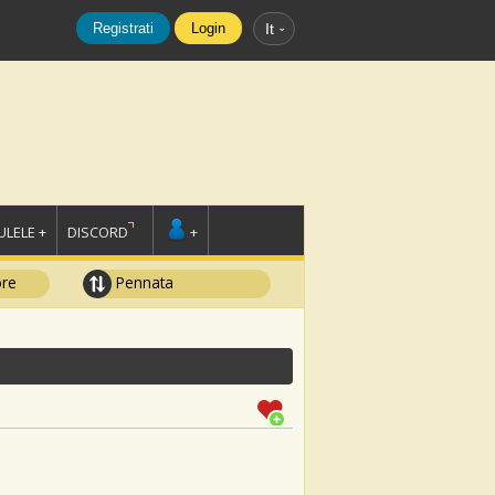
Registrati
Login
It
LELE +
DISCORD
+
ore
Pennata