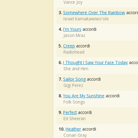
Vance Joy
3.
Somewhere Over The Rainbow
accord
Israel Kamakawiwo'ole
4.
I'm Yours
accordi
Jason Mraz
5.
Creep
accordi
Radiohead
6.
I Thought I Saw Your Face Today
acco
She and Him
7.
Sailor Song
accordi
Gigi Perez
8.
You Are My Sunshine
accordi
Folk Songs
9.
Perfect
accordi
Ed Sheeran
10.
Heather
accordi
Conan Gray