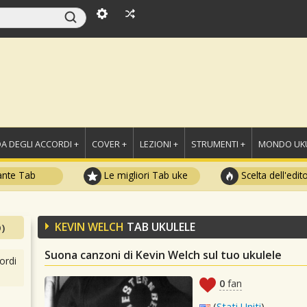
A DEGLI ACCORDI +
COVER +
LEZIONI +
STRUMENTI +
MONDO UKU
ante Tab
Le migliori Tab uke
Scelta dell'edit
KEVIN WELCH
TAB UKULELE
)
Suona canzoni di Kevin Welch sul tuo ukulele
ordi
0
fan
(
Stati Uniti
)