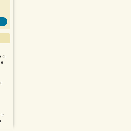
e di
 e
 e
le
a