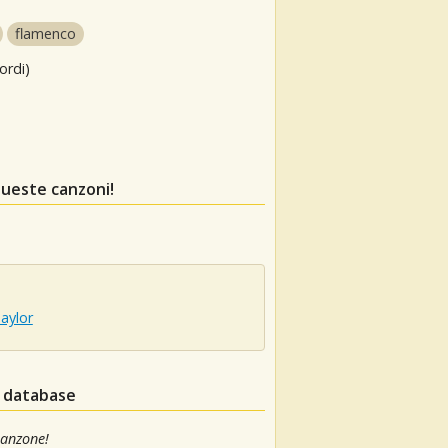
flamenco
ordi)
queste canzoni!
aylor
l database
canzone!