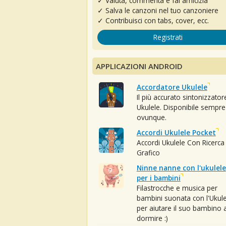
✓ Valuta, commenta e fai amicizia
✓ Salva le canzoni nel tuo canzoniere
✓ Contribuisci con tabs, cover, ecc.
Registrati
APPLICAZIONI ANDROID
Accordatore Ukulele
Il più accurato sintonizzator
Ukulele. Disponibile sempre
ovunque.
Accordi Ukulele Pocket
Accordi Ukulele Con Ricerca
Grafico
Ninne nanne con l'ukulele
per i bambini
Filastrocche e musica per
bambini suonata con l'Ukule
per aiutare il suo bambino 
dormire :)