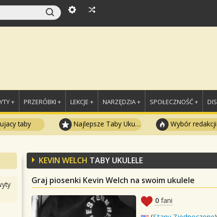
TY +
PRZERÓBKI +
LEKCJE +
NARZĘDZIA +
SPOŁECZNOŚĆ +
DI
ujacy taby
Najlepsze Taby Ukulele
Wybór redakcji
KEVIN WELCH
TABY UKULELE
Graj piosenki Kevin Welch na swoim ukulele
yty
0
fani
(
Stany Zjednoczone
)