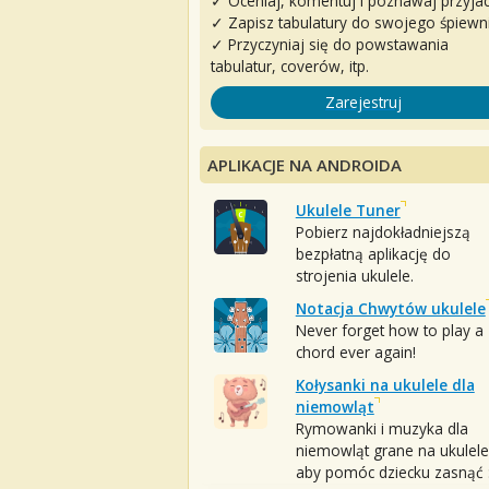
✓ Oceniaj, komentuj i poznawaj przyjac
✓ Zapisz tabulatury do swojego śpiewn
✓ Przyczyniaj się do powstawania
tabulatur, coverów, itp.
Zarejestruj
APLIKACJE NA ANDROIDA
Ukulele Tuner
Pobierz najdokładniejszą
bezpłatną aplikację do
strojenia ukulele.
Notacja Chwytów ukulele
Never forget how to play a
chord ever again!
Kołysanki na ukulele dla
niemowląt
Rymowanki i muzyka dla
niemowląt grane na ukulele
aby pomóc dziecku zasnąć :