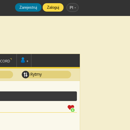
Zarejestruj
Zaloguj
Pl
SCORD
+
Rytmy