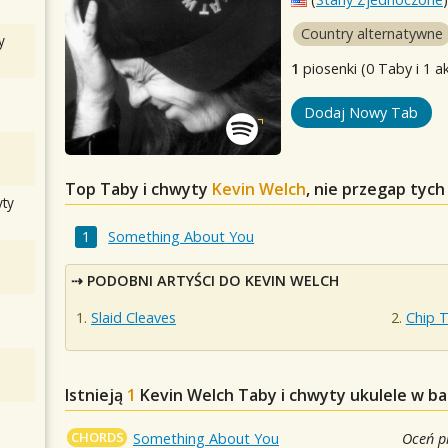
Country alternatywne
y
1
piosenki (0 Taby i 1 a
Dodaj Nowy Tab
Top Taby i chwyty
Kevin Welch
, nie przegap tyc
ty
Something About You
PODOBNI ARTYŚCI DO KEVIN WELCH
Slaid Cleaves
Chip T
Istnieją
1
Kevin Welch
Taby i chwyty ukulele w ba
CHORDS
Something About You
Oceń p