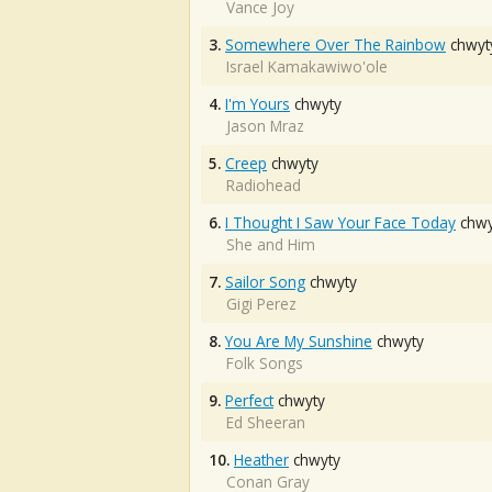
Vance Joy
3.
Somewhere Over The Rainbow
chwyt
Israel Kamakawiwo'ole
4.
I'm Yours
chwyty
Jason Mraz
5.
Creep
chwyty
Radiohead
6.
I Thought I Saw Your Face Today
chwy
She and Him
7.
Sailor Song
chwyty
Gigi Perez
8.
You Are My Sunshine
chwyty
Folk Songs
9.
Perfect
chwyty
Ed Sheeran
10.
Heather
chwyty
Conan Gray