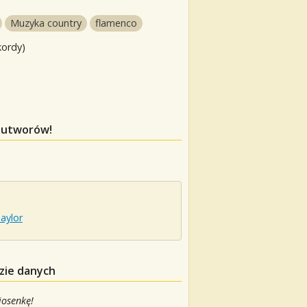
Muzyka country
flamenco
kordy)
h utworów!
aylor
zie danych
iosenkę!