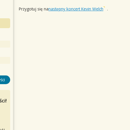
Przygotuj się na
następny koncert Kevin Welch
.
ści
ci!