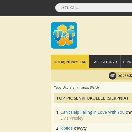
DODAJ NOWY TAB
TABULATURY +
CHWY
poczatk
Taby Ukulele
Kevin Welch
TOP PIOSENKI UKULELE (SIERPNIA)
1.
Can't Help Falling In Love With You
chw
Elvis Presley
2.
Riptide
chwyty