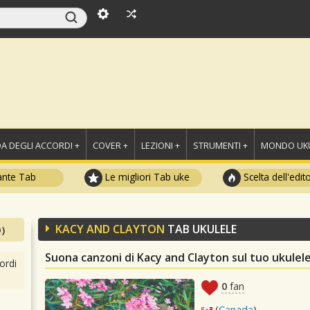
A DEGLI ACCORDI +
COVER +
LEZIONI +
STRUMENTI +
MONDO UKU
ante Tab
Le migliori Tab uke
Scelta dell'edit
KACY AND CLAYTON
TAB UKULELE
)
Suona canzoni di Kacy and Clayton sul tuo ukulel
ordi
0
fan
(
Canada
)