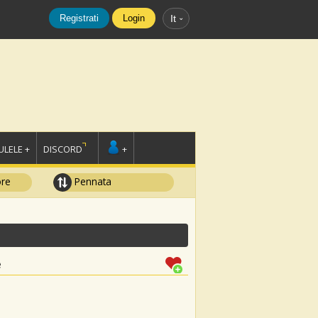
Registrati
Login
It
LELE +
DISCORD
+
ore
Pennata
e