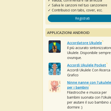
✓ Valuta, commenta e fai amicizia
✓ Salva le canzoni nel tuo canzoniere
✓ Contribuisci con tabs, cover, ecc.
Registrati
APPLICAZIONI ANDROID
Accordatore Ukulele
Il più accurato sintonizzator
Ukulele. Disponibile sempre
ovunque.
Accordi Ukulele Pocket
Accordi Ukulele Con Ricerca
Grafico
Ninne nanne con l'ukulele
per i bambini
Filastrocche e musica per
bambini suonata con l'Ukule
per aiutare il suo bambino 
dormire :)