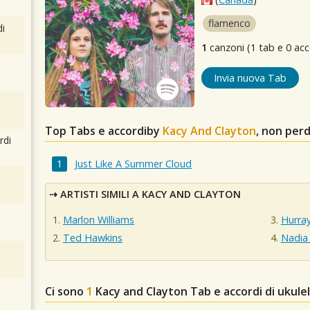
flamenco
i
1
canzoni (1 tab e 0 acc
Invia nuova Tab
Top Tabs e accordiby
Kacy And Clayton
, non per
rdi
Just Like A Summer Cloud
ARTISTI SIMILI A KACY AND CLAYTON
Marlon Williams
Hurray
Ted Hawkins
Nadia
Ci sono
1
Kacy and Clayton
Tab e accordi di ukule