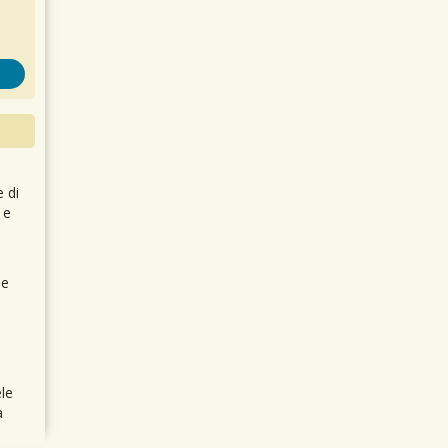
e di
 e
 e
le
a