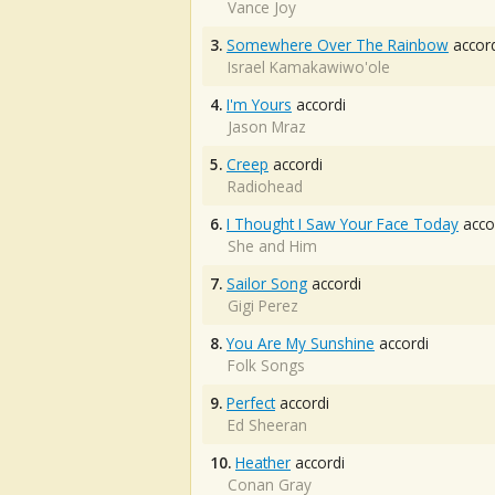
Vance Joy
3.
Somewhere Over The Rainbow
accord
Israel Kamakawiwo'ole
4.
I'm Yours
accordi
Jason Mraz
5.
Creep
accordi
Radiohead
6.
I Thought I Saw Your Face Today
acco
She and Him
7.
Sailor Song
accordi
Gigi Perez
8.
You Are My Sunshine
accordi
Folk Songs
9.
Perfect
accordi
Ed Sheeran
10.
Heather
accordi
Conan Gray