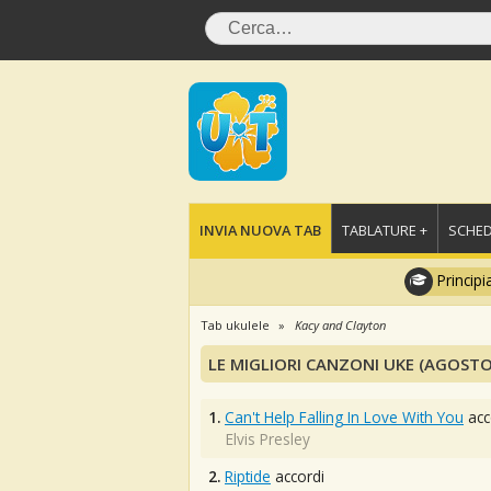
INVIA NUOVA TAB
TABLATURE +
SCHED
Principi
Tab ukulele
Kacy and Clayton
LE MIGLIORI CANZONI UKE (AGOSTO
1.
Can't Help Falling In Love With You
acc
Elvis Presley
2.
Riptide
accordi