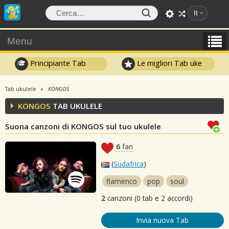
It
Menu
Principiante Tab
Le migliori Tab uke
Tab ukulele
KONGOS
KONGOS
TAB UKULELE
Suona canzoni di KONGOS sul tuo ukulele
6
fan
(
Sudafrica
)
flamenco
pop
soul
2
canzoni (0 tab e 2 accordi)
Invia nuova Tab