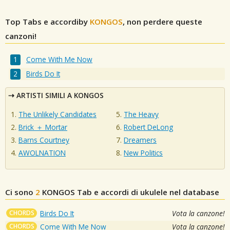
Top Tabs e accordiby
KONGOS
, non perdere queste
canzoni!
Come With Me Now
Birds Do It
ARTISTI SIMILI A KONGOS
The Unlikely Candidates
The Heavy
Brick ＋ Mortar
Robert DeLong
Barns Courtney
Dreamers
AWOLNATION
New Politics
Ci sono
2
KONGOS
Tab e accordi di ukulele nel database
CHORDS
Birds Do It
Vota la canzone!
CHORDS
Come With Me Now
Vota la canzone!