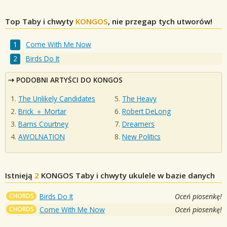
Top Taby i chwyty
KONGOS
, nie przegap tych utworów!
Come With Me Now
Birds Do It
PODOBNI ARTYŚCI DO KONGOS
The Unlikely Candidates
The Heavy
Brick ＋ Mortar
Robert DeLong
Barns Courtney
Dreamers
AWOLNATION
New Politics
Istnieją
2
KONGOS
Taby i chwyty ukulele w bazie danych
CHORDS
Birds Do It
Oceń piosenkę!
CHORDS
Come With Me Now
Oceń piosenkę!