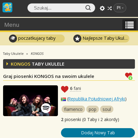
Pl
Menu
poczatkujacy taby
Najlepsze Taby Ukulele
Taby Ukulele
KONGOS
KONGOS
TABY UKULELE
Graj piosenki KONGOS na swoim ukulele
6
fani
(
Republika Południowej Afryki
)
flamenco
pop
soul
2
piosenki (0 Taby i 2 akordy)
Dodaj Nowy Tab