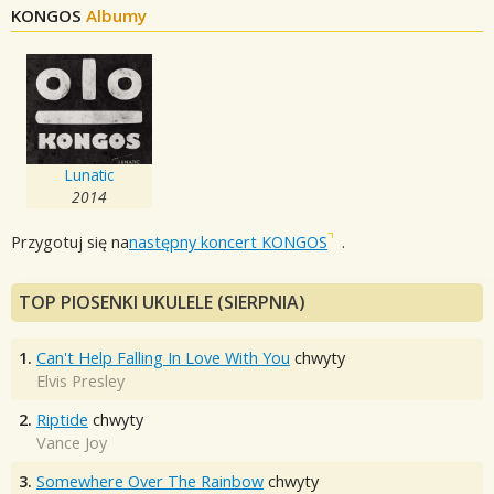
KONGOS
Albumy
Lunatic
2014
Przygotuj się na
następny koncert KONGOS
.
TOP PIOSENKI UKULELE (SIERPNIA)
1.
Can't Help Falling In Love With You
chwyty
Elvis Presley
2.
Riptide
chwyty
Vance Joy
3.
Somewhere Over The Rainbow
chwyty