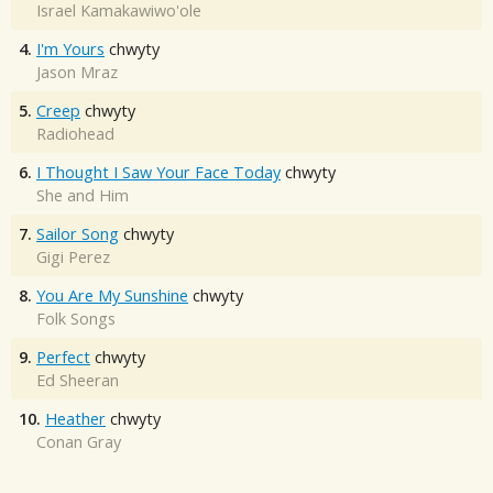
Israel Kamakawiwo'ole
4.
I'm Yours
chwyty
Jason Mraz
5.
Creep
chwyty
Radiohead
6.
I Thought I Saw Your Face Today
chwyty
She and Him
7.
Sailor Song
chwyty
Gigi Perez
8.
You Are My Sunshine
chwyty
Folk Songs
9.
Perfect
chwyty
Ed Sheeran
10.
Heather
chwyty
Conan Gray