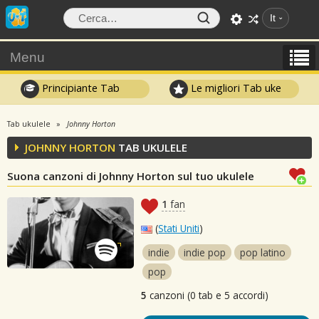
It
Menu
Principiante Tab
Le migliori Tab uke
Tab ukulele
Johnny Horton
JOHNNY HORTON
TAB UKULELE
Suona canzoni di Johnny Horton sul tuo ukulele
1
fan
(
Stati Uniti
)
indie
indie pop
pop latino
pop
5
canzoni (0 tab e 5 accordi)