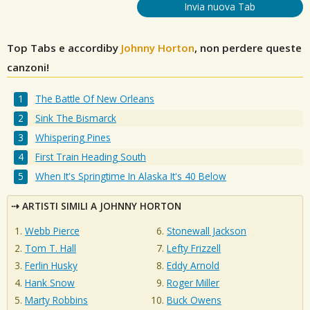
Invia nuova Tab
Top Tabs e accordiby
Johnny Horton
, non perdere queste
canzoni!
The Battle Of New Orleans
Sink The Bismarck
Whispering Pines
First Train Heading South
When It's Springtime In Alaska It's 40 Below
ARTISTI SIMILI A JOHNNY HORTON
Webb Pierce
Stonewall Jackson
Tom T. Hall
Lefty Frizzell
Ferlin Husky
Eddy Arnold
Hank Snow
Roger Miller
Marty Robbins
Buck Owens