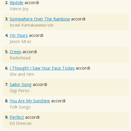
2.
Riptide
accordi
Vance Joy
3.
Somewhere Over The Rainbow
accordi
Israel Kamakawiwo'ole
4.
I'm Yours
accordi
Jason Mraz
5.
Creep
accordi
Radiohead
6.
I Thought I Saw Your Face Today
accordi
She and Him
7.
Sailor Song
accordi
Gigi Perez
8.
You Are My Sunshine
accordi
Folk Songs
9.
Perfect
accordi
Ed Sheeran