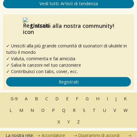
Vedi tutti: Artisti di tendenza
Unisciti alla nostra community!
✓ Unisciti alla più grande comunità di suonatori di ukulele in
tutto il mondo
✓ Valuta, commenta e fai amicizia
✓ Salva le canzoni nel tuo canzoniere
✓ Contribuisci con tabs, cover, ecc.
Registrati
0-9
A
B
C
D
E
F
G
H
I
J
K
L
M
N
O
P
Q
R
S
T
U
V
W
X
Y
Z
La nostra rete:
Accordatore
Diagrammi di accordi