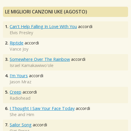
LE MIGLIORI CANZONI UKE (AGOSTO)
1.
Can't Help Falling In Love With You
accordi
Elvis Presley
2.
Riptide
accordi
Vance Joy
3.
Somewhere Over The Rainbow
accordi
Israel Kamakawiwo'ole
4.
I'm Yours
accordi
Jason Mraz
5.
Creep
accordi
Radiohead
6.
I Thought I Saw Your Face Today
accordi
She and Him
7.
Sailor Song
accordi
Gigi Perez