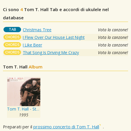
Ci sono
4
Tom T. Hall
Tab e accordi di ukulele nel
database
TAB
Christmas Tree
Vota la canzone!
CHORDS
I Flew Over Our House Last Night
Vota la canzone!
CHORDS
I Like Beer
Vota la canzone!
CHORDS
That Song Is Driving Me Crazy
Vota la canzone!
Tom T. Hall
Album
Tom T. Hall - Storyteller, Poet, Philosopher
1995
Preparati per il
prossimo concerto di Tom T. Hall
.