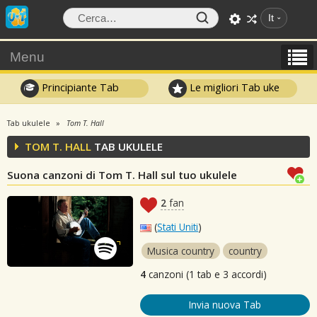
It
Menu
Principiante Tab
Le migliori Tab uke
Tab ukulele
Tom T. Hall
TOM T. HALL
TAB UKULELE
Suona canzoni di Tom T. Hall sul tuo ukulele
2
fan
(
Stati Uniti
)
Musica country
country
4
canzoni (1 tab e 3 accordi)
Invia nuova Tab