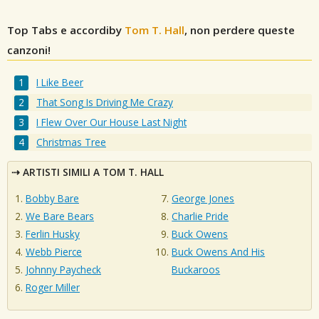
Top Tabs e accordiby
Tom T. Hall
, non perdere queste
canzoni!
I Like Beer
That Song Is Driving Me Crazy
I Flew Over Our House Last Night
Christmas Tree
ARTISTI SIMILI A TOM T. HALL
Bobby Bare
George Jones
We Bare Bears
Charlie Pride
Ferlin Husky
Buck Owens
Webb Pierce
Buck Owens And His
Johnny Paycheck
Buckaroos
Roger Miller