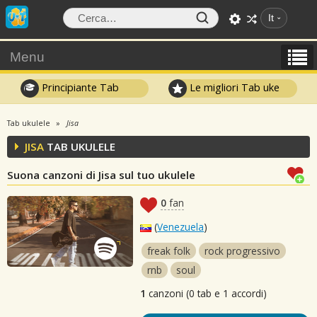
It
Menu
Principiante Tab
Le migliori Tab uke
Tab ukulele
Jisa
JISA
TAB UKULELE
Suona canzoni di Jisa sul tuo ukulele
0
fan
(
Venezuela
)
freak folk
rock progressivo
rnb
soul
1
canzoni (0 tab e 1 accordi)