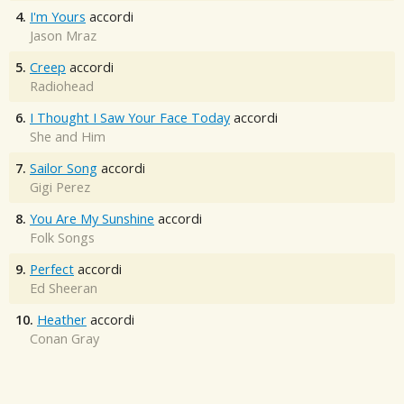
4.
I'm Yours
accordi
Jason Mraz
5.
Creep
accordi
Radiohead
6.
I Thought I Saw Your Face Today
accordi
She and Him
7.
Sailor Song
accordi
Gigi Perez
8.
You Are My Sunshine
accordi
Folk Songs
9.
Perfect
accordi
Ed Sheeran
10.
Heather
accordi
Conan Gray