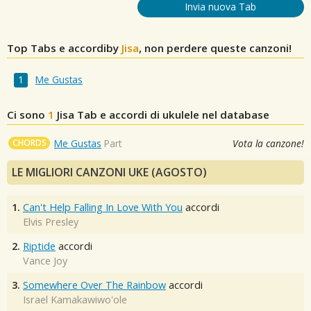
Invia nuova Tab
Top Tabs e accordiby
Jisa
, non perdere queste canzoni!
Me Gustas
Ci sono
1
Jisa
Tab e accordi di ukulele nel database
CHORDS
Me Gustas
Part
Vota la canzone!
LE MIGLIORI CANZONI UKE (AGOSTO)
1.
Can't Help Falling In Love With You
accordi
Elvis Presley
2.
Riptide
accordi
Vance Joy
3.
Somewhere Over The Rainbow
accordi
Israel Kamakawiwo'ole