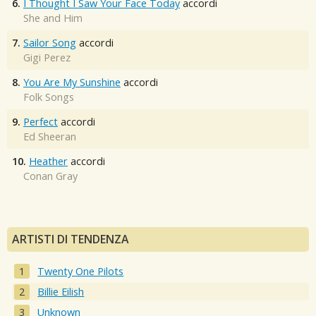
6.
I Thought I Saw Your Face Today
accordi
She and Him
7.
Sailor Song
accordi
Gigi Perez
8.
You Are My Sunshine
accordi
Folk Songs
9.
Perfect
accordi
Ed Sheeran
10.
Heather
accordi
Conan Gray
ARTISTI DI TENDENZA
Twenty One Pilots
Billie Eilish
Unknown