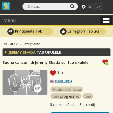
It
Menu
Principiante Tab
Le migliori Tab uke
Tab ukulele
Jeremy Shada
JEREMY SHADA
TAB UKULELE
Suona canzoni di Jeremy Shada sul tuo ukulele
8
fan
(
Stati Uniti
)
Musica alternativa
rock progressivo
rock
3
canzoni (0 tab e 3 accordi)