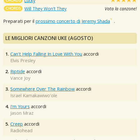
CHORDS
Lucky
CHORDS
Will They Won't They
Vota la canzone!
Preparati per il
prossimo concerto di Jeremy Shada
.
LE MIGLIORI CANZONI UKE (AGOSTO)
1.
Can't Help Falling In Love With You
accordi
Elvis Presley
2.
Riptide
accordi
Vance Joy
3.
Somewhere Over The Rainbow
accordi
Israel Kamakawiwo'ole
4.
I'm Yours
accordi
Jason Mraz
5.
Creep
accordi
Radiohead