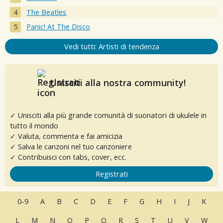
The Beatles
Panic! At The Disco
Vedi tutti: Artisti di tendenza
Unisciti alla nostra community!
✓ Unisciti alla più grande comunità di suonatori di ukulele in
tutto il mondo
✓ Valuta, commenta e fai amicizia
✓ Salva le canzoni nel tuo canzoniere
✓ Contribuisci con tabs, cover, ecc.
Registrati
0-9
A
B
C
D
E
F
G
H
I
J
K
L
M
N
O
P
Q
R
S
T
U
V
W