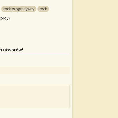
rock progresywny
rock
kordy)
ch utworów!