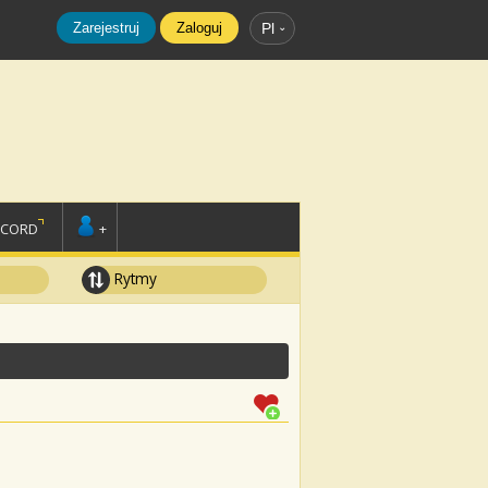
Zarejestruj
Zaloguj
Pl
SCORD
+
Rytmy