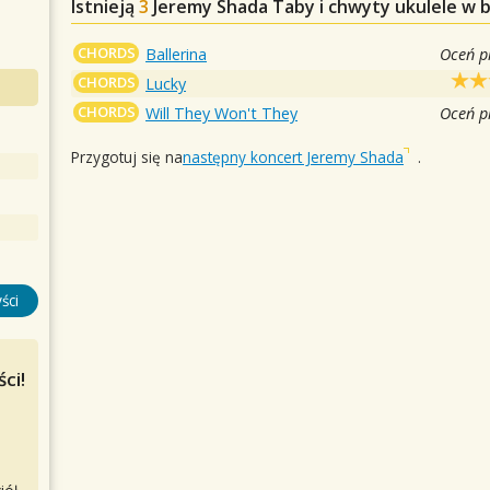
Istnieją
3
Jeremy Shada
Taby i chwyty ukulele w 
CHORDS
Ballerina
Oceń p
CHORDS
Lucky
CHORDS
Will They Won't They
Oceń p
Przygotuj się na
następny koncert Jeremy Shada
.
ści
ci!