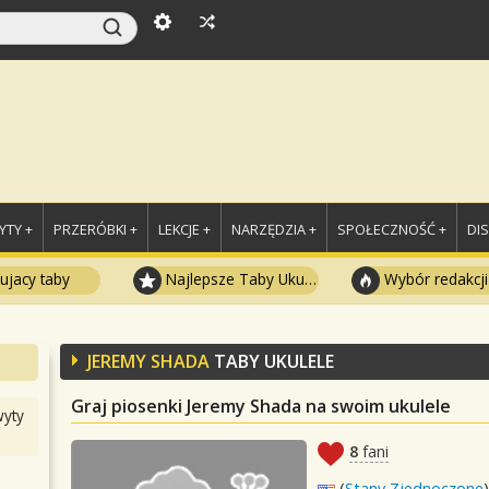
TY +
PRZERÓBKI +
LEKCJE +
NARZĘDZIA +
SPOŁECZNOŚĆ +
DI
ujacy taby
Najlepsze Taby Ukulele
Wybór redakcji
JEREMY SHADA
TABY UKULELE
Graj piosenki Jeremy Shada na swoim ukulele
yty
8
fani
(
Stany Zjednoczone
)