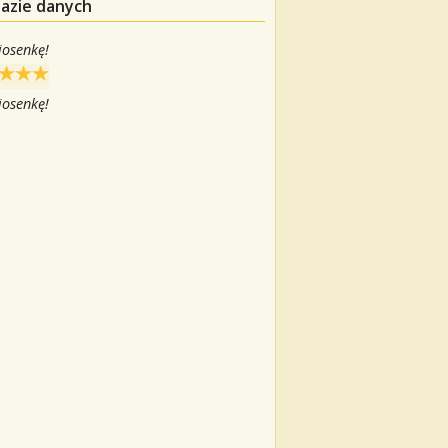
bazie danych
iosenkę!
iosenkę!