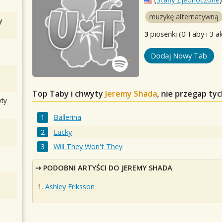
muzykę alternatywną
y
3
piosenki (0 Taby i 3 a
Dodaj Nowy Tab
Top Taby i chwyty
Jeremy Shada
, nie przegap ty
ty
Ballerina
Lucky
Will They Won't They
PODOBNI ARTYŚCI DO JEREMY SHADA
Ashley Eriksson