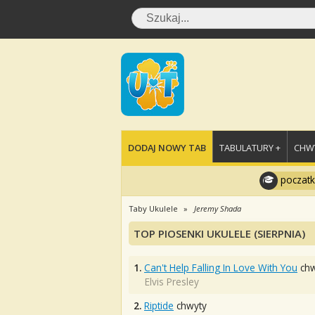
DODAJ NOWY TAB
TABULATURY +
CHWY
poczatk
Taby Ukulele
Jeremy Shada
TOP PIOSENKI UKULELE (SIERPNIA)
1.
Can't Help Falling In Love With You
chw
Elvis Presley
2.
Riptide
chwyty