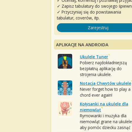
✓ Oceniaj, komentuj i poznawaj przyjac
✓ Zapisz tabulatury do swojego śpiewn
✓ Przyczyniaj się do powstawania
tabulatur, coverów, itp.
Zarejestruj
APLIKACJE NA ANDROIDA
Ukulele Tuner
Pobierz najdokładniejszą
bezpłatną aplikację do
strojenia ukulele.
Notacja Chwytów ukulele
Never forget how to play a
chord ever again!
Kołysanki na ukulele dla
niemowląt
Rymowanki i muzyka dla
niemowląt grane na ukulele
aby pomóc dziecku zasnąć :