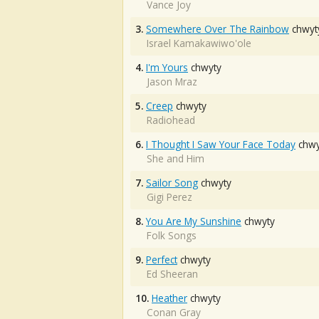
Vance Joy
3.
Somewhere Over The Rainbow
chwyt
Israel Kamakawiwo'ole
4.
I'm Yours
chwyty
Jason Mraz
5.
Creep
chwyty
Radiohead
6.
I Thought I Saw Your Face Today
chwy
She and Him
7.
Sailor Song
chwyty
Gigi Perez
8.
You Are My Sunshine
chwyty
Folk Songs
9.
Perfect
chwyty
Ed Sheeran
10.
Heather
chwyty
Conan Gray