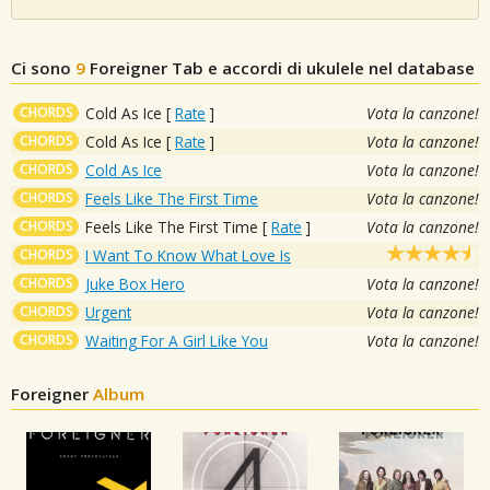
Ci sono
9
Foreigner
Tab e accordi di ukulele nel database
CHORDS
Cold As Ice
[
Rate
]
Vota la canzone!
CHORDS
Cold As Ice
[
Rate
]
Vota la canzone!
CHORDS
Cold As Ice
Vota la canzone!
CHORDS
Feels Like The First Time
Vota la canzone!
CHORDS
Feels Like The First Time
[
Rate
]
Vota la canzone!
CHORDS
I Want To Know What Love Is
CHORDS
Juke Box Hero
Vota la canzone!
CHORDS
Urgent
Vota la canzone!
CHORDS
Waiting For A Girl Like You
Vota la canzone!
Foreigner
Album