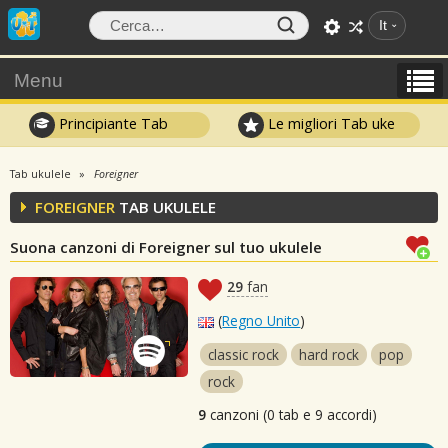
It
Menu
Principiante Tab
Le migliori Tab uke
Tab ukulele
Foreigner
FOREIGNER
TAB UKULELE
Suona canzoni di Foreigner sul tuo ukulele
29
fan
(
Regno Unito
)
classic rock
hard rock
pop
rock
9
canzoni (0 tab e 9 accordi)