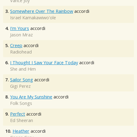
Vance Joy
3.
Somewhere Over The Rainbow
accordi
Israel Kamakawiwo'ole
4.
I'm Yours
accordi
Jason Mraz
5.
Creep
accordi
Radiohead
6.
I Thought I Saw Your Face Today
accordi
She and Him
7.
Sailor Song
accordi
Gigi Perez
8.
You Are My Sunshine
accordi
Folk Songs
9.
Perfect
accordi
Ed Sheeran
10.
Heather
accordi