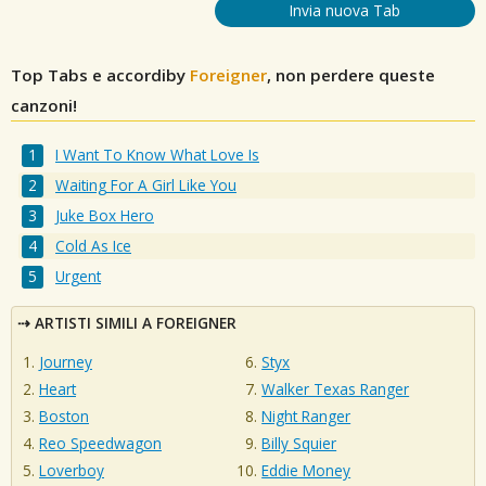
Invia nuova Tab
Top Tabs e accordiby
Foreigner
, non perdere queste
canzoni!
I Want To Know What Love Is
Waiting For A Girl Like You
Juke Box Hero
Cold As Ice
Urgent
ARTISTI SIMILI A FOREIGNER
Journey
Styx
Heart
Walker Texas Ranger
Boston
Night Ranger
Reo Speedwagon
Billy Squier
Loverboy
Eddie Money