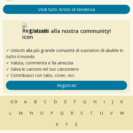
Vedi tutti: Artisti di tendenza
Unisciti alla nostra community!
✓ Unisciti alla più grande comunità di suonatori di ukulele in
tutto il mondo
✓ Valuta, commenta e fai amicizia
✓ Salva le canzoni nel tuo canzoniere
✓ Contribuisci con tabs, cover, ecc.
Registrati
0-9
A
B
C
D
E
F
G
H
I
J
K
L
M
N
O
P
Q
R
S
T
U
V
W
X
Y
Z