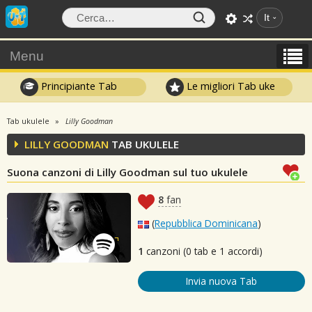
It
Menu
Principiante Tab
Le migliori Tab uke
Tab ukulele
Lilly Goodman
LILLY GOODMAN
TAB UKULELE
Suona canzoni di Lilly Goodman sul tuo ukulele
8
fan
(
Repubblica Dominicana
)
1
canzoni (0 tab e 1 accordi)
Invia nuova Tab