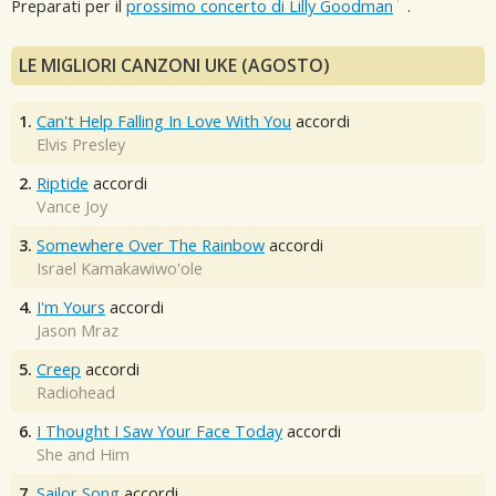
Preparati per il
prossimo concerto di Lilly Goodman
.
LE MIGLIORI CANZONI UKE (AGOSTO)
1.
Can't Help Falling In Love With You
accordi
Elvis Presley
2.
Riptide
accordi
Vance Joy
3.
Somewhere Over The Rainbow
accordi
Israel Kamakawiwo'ole
4.
I'm Yours
accordi
Jason Mraz
5.
Creep
accordi
Radiohead
6.
I Thought I Saw Your Face Today
accordi
She and Him
7.
Sailor Song
accordi