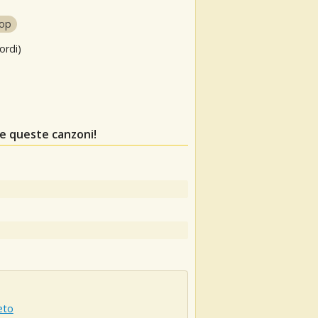
op
ordi)
e queste canzoni!
eto