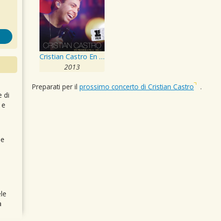
Cristian Castro En Primera Fila - Día 1
2013
Preparati per il
prossimo concerto di Cristian Castro
.
e di
 e
 e
le
a