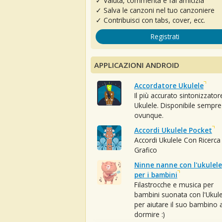
✓ Valuta, commenta e fai amicizia
✓ Salva le canzoni nel tuo canzoniere
✓ Contribuisci con tabs, cover, ecc.
Registrati
APPLICAZIONI ANDROID
Accordatore Ukulele
Il più accurato sintonizzator
Ukulele. Disponibile sempre
ovunque.
Accordi Ukulele Pocket
Accordi Ukulele Con Ricerca
Grafico
Ninne nanne con l'ukulele
per i bambini
Filastrocche e musica per
bambini suonata con l'Ukule
per aiutare il suo bambino 
dormire :)