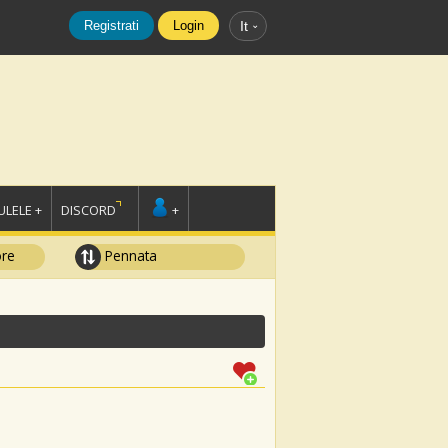
Registrati
Login
It
LELE +
DISCORD
+
ore
Pennata