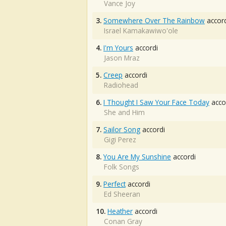
Vance Joy
3.
Somewhere Over The Rainbow
accord
Israel Kamakawiwo'ole
4.
I'm Yours
accordi
Jason Mraz
5.
Creep
accordi
Radiohead
6.
I Thought I Saw Your Face Today
acco
She and Him
7.
Sailor Song
accordi
Gigi Perez
8.
You Are My Sunshine
accordi
Folk Songs
9.
Perfect
accordi
Ed Sheeran
10.
Heather
accordi
Conan Gray