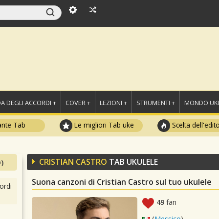
A DEGLI ACCORDI +
COVER +
LEZIONI +
STRUMENTI +
MONDO UKU
ante Tab
Le migliori Tab uke
Scelta dell'edit
CRISTIAN CASTRO
TAB UKULELE
)
Suona canzoni di Cristian Castro sul tuo ukulele
ordi
49
fan
(
Messico
)