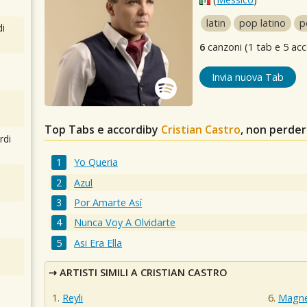
latin
pop latino
p
i
6
canzoni (1 tab e 5 acc
Invia nuova Tab
Top Tabs e accordiby
Cristian Castro
, non perder
rdi
Yo Queria
Azul
Por Amarte Así
Nunca Voy A Olvidarte
Asi Era Ella
ARTISTI SIMILI A CRISTIAN CASTRO
Reyli
Magn