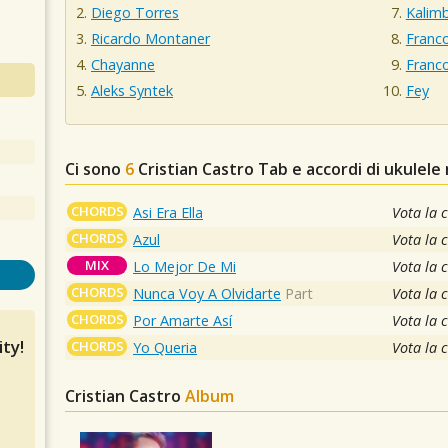
Diego Torres
Kalim
Ricardo Montaner
Franco
Chayanne
Franc
Aleks Syntek
Fey
Ci sono
6
Cristian Castro
Tab e accordi di ukulele
CHORDS
Asi Era Ella
Vota la 
CHORDS
Azul
Vota la 
MIX
Lo Mejor De Mi
Vota la 
CHORDS
Nunca Voy A Olvidarte
Part
Vota la 
CHORDS
Por Amarte Así
Vota la 
ty!
CHORDS
Yo Queria
Vota la 
Cristian Castro
Album