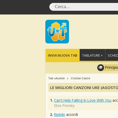
INVIA NUOVA TAB
TABLATURE +
SCHED
Principi
Tab ukulele
Cristian Castro
LE MIGLIORI CANZONI UKE (AGOSTO
1.
Can't Help Falling In Love With You
acc
Elvis Presley
2.
Riptide
accordi