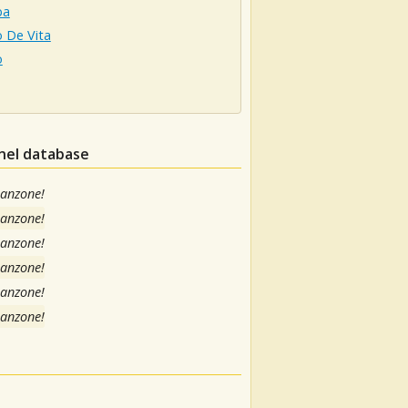
ba
 De Vita
o
 nel database
canzone!
canzone!
canzone!
canzone!
canzone!
canzone!