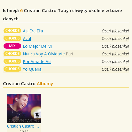
Istnieją
6
Cristian Castro
Taby i chwyty ukulele w bazie
danych
CHORDS
Asi Era Ella
Oceń piosenkę!
CHORDS
Azul
Oceń piosenkę!
MIX
Lo Mejor De Mi
Oceń piosenkę!
CHORDS
Nunca Voy A Olvidarte
Part
Oceń piosenkę!
CHORDS
Por Amarte Así
Oceń piosenkę!
CHORDS
Yo Queria
Oceń piosenkę!
Cristian Castro
Albumy
Cristian Castro En Primera Fila - Día 1
2013