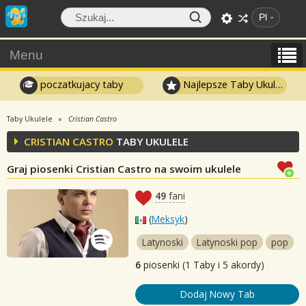
Pl
Menu
poczatkujacy taby
Najlepsze Taby Ukulele
Taby Ukulele
Cristian Castro
CRISTIAN CASTRO
TABY UKULELE
Graj piosenki Cristian Castro na swoim ukulele
49
fani
(
Meksyk
)
Latynoski
Latynoski pop
pop
6
piosenki (1 Taby i 5 akordy)
Dodaj Nowy Tab