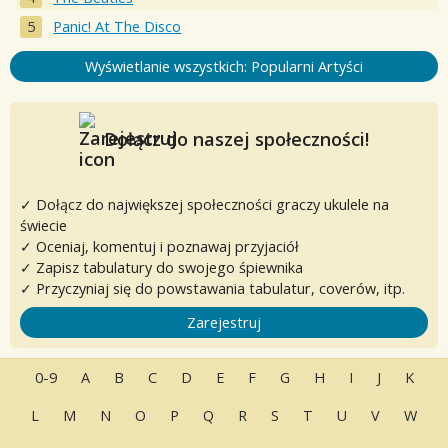
Panic! At The Disco
Wyświetlanie wszystkich: Popularni Artyści
Dołącz do naszej społeczności!
✓ Dołącz do największej społeczności graczy ukulele na
świecie
✓ Oceniaj, komentuj i poznawaj przyjaciół
✓ Zapisz tabulatury do swojego śpiewnika
✓ Przyczyniaj się do powstawania tabulatur, coverów, itp.
Zarejestruj
0-9
A
B
C
D
E
F
G
H
I
J
K
L
M
N
O
P
Q
R
S
T
U
V
W