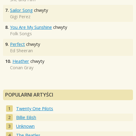
7.
Sailor Song
chwyty
Gigi Perez
8.
You Are My Sunshine
chwyty
Folk Songs
9.
Perfect
chwyty
Ed Sheeran
10.
Heather
chwyty
Conan Gray
POPULARNI ARTYŚCI
Twenty One Pilots
Billie Eilish
Unknown
The Beatles