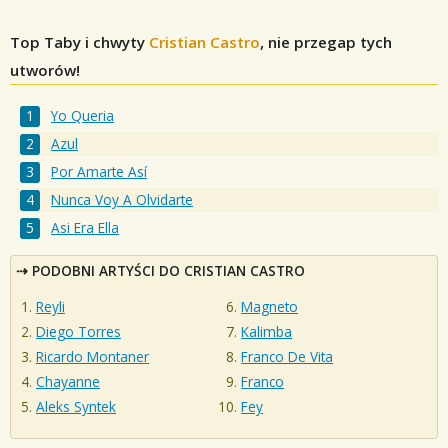
Top Taby i chwyty
Cristian Castro
, nie przegap tych
utworów!
Yo Queria
Azul
Por Amarte Así
Nunca Voy A Olvidarte
Asi Era Ella
PODOBNI ARTYŚCI DO CRISTIAN CASTRO
Reyli
Magneto
Diego Torres
Kalimba
Ricardo Montaner
Franco De Vita
Chayanne
Franco
Aleks Syntek
Fey