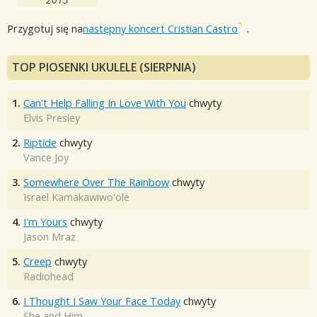
Przygotuj się na
następny koncert Cristian Castro
.
TOP PIOSENKI UKULELE (SIERPNIA)
1.
Can't Help Falling In Love With You
chwyty
Elvis Presley
2.
Riptide
chwyty
Vance Joy
3.
Somewhere Over The Rainbow
chwyty
Israel Kamakawiwo'ole
4.
I'm Yours
chwyty
Jason Mraz
5.
Creep
chwyty
Radiohead
6.
I Thought I Saw Your Face Today
chwyty
She and Him