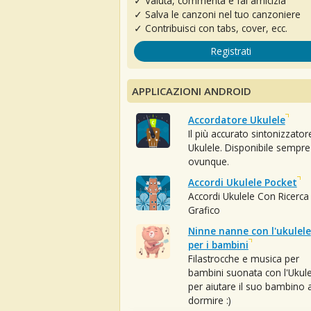
✓ Valuta, commenta e fai amicizia
✓ Salva le canzoni nel tuo canzoniere
✓ Contribuisci con tabs, cover, ecc.
Registrati
APPLICAZIONI ANDROID
Accordatore Ukulele
Il più accurato sintonizzator
Ukulele. Disponibile sempre
ovunque.
Accordi Ukulele Pocket
Accordi Ukulele Con Ricerca
Grafico
Ninne nanne con l'ukulele
per i bambini
Filastrocche e musica per
bambini suonata con l'Ukule
per aiutare il suo bambino 
dormire :)