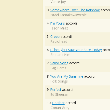
Vance Joy
3.
Somewhere Over The Rainbow
accord
Israel Kamakawiwo'ole
4.
I'm Yours
accordi
Jason Mraz
5.
Creep
accordi
Radiohead
6.
I Thought I Saw Your Face Today
acco
She and Him
7.
Sailor Song
accordi
Gigi Perez
8.
You Are My Sunshine
accordi
Folk Songs
9.
Perfect
accordi
Ed Sheeran
10.
Heather
accordi
Conan Gray