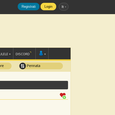
Registrati
Login
It
LELE +
DISCORD
+
ore
Pennata