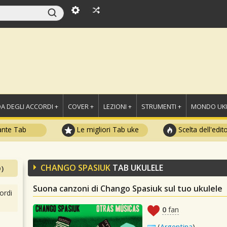
A DEGLI ACCORDI +
COVER +
LEZIONI +
STRUMENTI +
MONDO UKU
ante Tab
Le migliori Tab uke
Scelta dell'edit
CHANGO SPASIUK
TAB UKULELE
)
Suona canzoni di Chango Spasiuk sul tuo ukulele
ordi
0
fan
(
Argentina
)