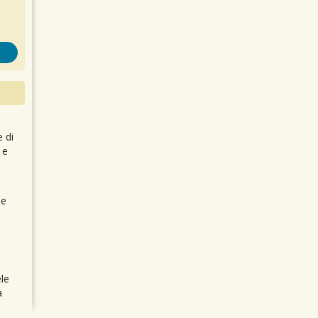
e di
 e
 e
le
a