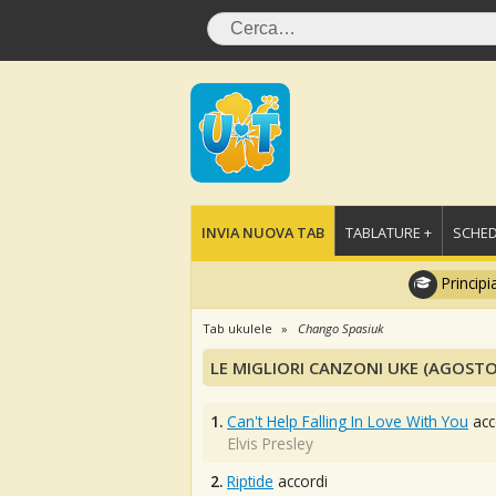
INVIA NUOVA TAB
TABLATURE +
SCHED
Principi
Tab ukulele
Chango Spasiuk
LE MIGLIORI CANZONI UKE (AGOSTO
1.
Can't Help Falling In Love With You
acc
Elvis Presley
2.
Riptide
accordi