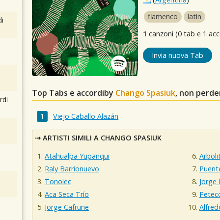
flamenco
latin
i
1
canzoni (0 tab e 1 acc
Invia nuova Tab
Top Tabs e accordiby
Chango Spasiuk
, non perde
rdi
Viejo Caballo Alazán
ARTISTI SIMILI A CHANGO SPASIUK
Atahualpa Yupanqui
Arboli
Raly Barrionuevo
Puent
Tonolec
Jorge
Aca Seca Trío
Petec
Jorge Cafrune
Alfred