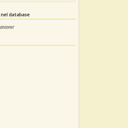
e nel database
canzone!