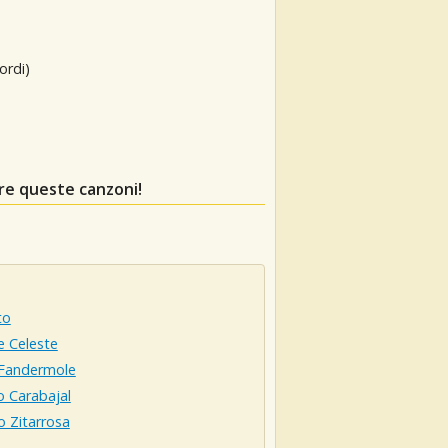
ordi)
re queste canzoni!
to
e Celeste
 Fandermole
o Carabajal
o Zitarrosa