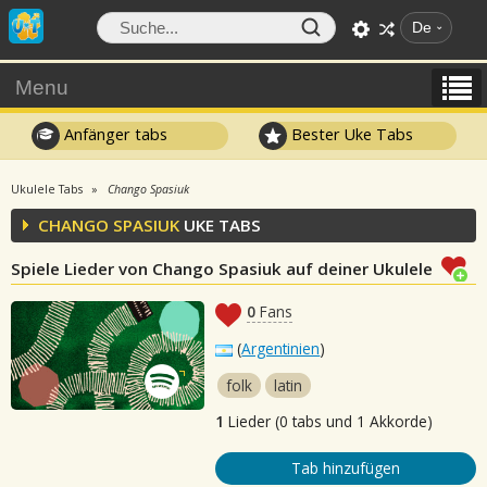
De
Menu
Anfänger tabs
Bester Uke Tabs
Ukulele Tabs
Chango Spasiuk
CHANGO SPASIUK
UKE TABS
Spiele Lieder von Chango Spasiuk auf deiner Ukulele
0
Fans
(
Argentinien
)
folk
latin
1
Lieder (0 tabs und 1 Akkorde)
Tab hinzufügen