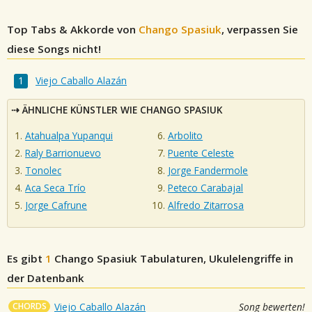
Top Tabs & Akkorde von
Chango Spasiuk
, verpassen Sie
diese Songs nicht!
Viejo Caballo Alazán
ÄHNLICHE KÜNSTLER WIE CHANGO SPASIUK
Atahualpa Yupanqui
Arbolito
Raly Barrionuevo
Puente Celeste
Tonolec
Jorge Fandermole
Aca Seca Trío
Peteco Carabajal
Jorge Cafrune
Alfredo Zitarrosa
Es gibt
1
Chango Spasiuk
Tabulaturen, Ukulelengriffe in
der Datenbank
CHORDS
Viejo Caballo Alazán
Song bewerten!