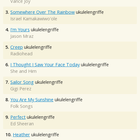
Vance Joy
3.
Somewhere Over The Rainbow
ukulelengriffe
Israel Kamakawiwo'ole
4.
I'm Yours
ukulelengriffe
Jason Mraz
5.
Creep
ukulelengriffe
Radiohead
6.
I Thought I Saw Your Face Today
ukulelengriffe
She and Him
7.
Sailor Song
ukulelengriffe
Gigi Perez
8.
You Are My Sunshine
ukulelengriffe
Folk Songs
9.
Perfect
ukulelengriffe
Ed Sheeran
10.
Heather
ukulelengriffe