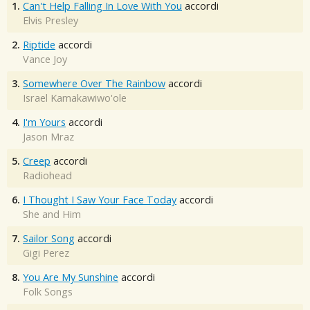
1.
Can't Help Falling In Love With You
accordi
Elvis Presley
2.
Riptide
accordi
Vance Joy
3.
Somewhere Over The Rainbow
accordi
Israel Kamakawiwo'ole
4.
I'm Yours
accordi
Jason Mraz
5.
Creep
accordi
Radiohead
6.
I Thought I Saw Your Face Today
accordi
She and Him
7.
Sailor Song
accordi
Gigi Perez
8.
You Are My Sunshine
accordi
Folk Songs