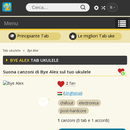
It
Menu
Principiante Tab
Le migliori Tab uke
Tab ukulele
Bye Alex
BYE ALEX
TAB UKULELE
Suona canzoni di Bye Alex sul tuo ukulele
2
fan
(
Ungheria
)
chillout
electronica
post-hardcore
1
canzoni (0 tab e 1 accordi)