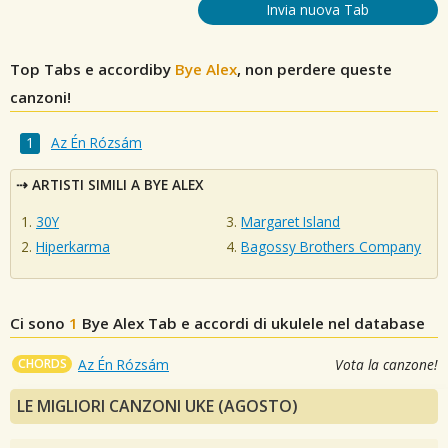
Invia nuova Tab
Top Tabs e accordiby
Bye Alex
, non perdere queste
canzoni!
Az Én Rózsám
ARTISTI SIMILI A BYE ALEX
30Y
Margaret Island
Hiperkarma
Bagossy Brothers Company
Ci sono
1
Bye Alex
Tab e accordi di ukulele nel database
CHORDS
Az Én Rózsám
Vota la canzone!
LE MIGLIORI CANZONI UKE (AGOSTO)