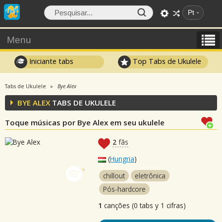
Pt
Menu
Iniciante tabs
Top Tabs de Ukulele
Tabs de Ukulele
Bye Alex
BYE ALEX
TABS DE UKULELE
Toque músicas por Bye Alex em seu ukulele
2
fãs
(
Hungria
)
chillout
eletrônica
Pós-hardcore
1
canções (0 tabs y 1 cifras)