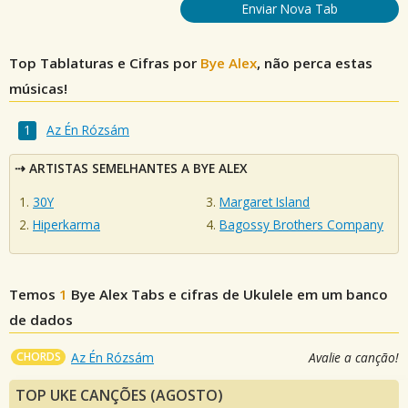
Enviar Nova Tab
Top Tablaturas e Cifras por
Bye Alex
, não perca estas
músicas!
Az Én Rózsám
ARTISTAS SEMELHANTES A BYE ALEX
30Y
Margaret Island
Hiperkarma
Bagossy Brothers Company
Temos
1
Bye Alex
Tabs e cifras de Ukulele em um banco
de dados
CHORDS
Az Én Rózsám
Avalie a canção!
TOP UKE CANÇÕES (AGOSTO)