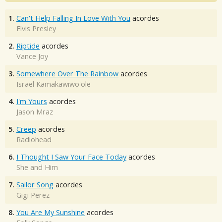
1.
Can't Help Falling In Love With You
acordes
Elvis Presley
2.
Riptide
acordes
Vance Joy
3.
Somewhere Over The Rainbow
acordes
Israel Kamakawiwo'ole
4.
I'm Yours
acordes
Jason Mraz
5.
Creep
acordes
Radiohead
6.
I Thought I Saw Your Face Today
acordes
She and Him
7.
Sailor Song
acordes
Gigi Perez
8.
You Are My Sunshine
acordes