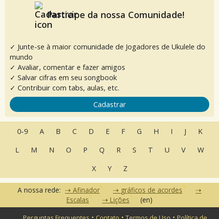
Participe da nossa Comunidade!
✓ Junte-se à maior comunidade de Jogadores de Ukulele do
mundo
✓ Avaliar, comentar e fazer amigos
✓ Salvar cifras em seu songbook
✓ Contribuir com tabs, aulas, etc.
Cadastrar
0-9
A
B
C
D
E
F
G
H
I
J
K
L
M
N
O
P
Q
R
S
T
U
V
W
X
Y
Z
A nossa rede:
Afinador
gráficos de acordes
Escalas
Lições
(en)
•
•
•
Perguntas Frequentes
Contato
Termos de Uso
Política de