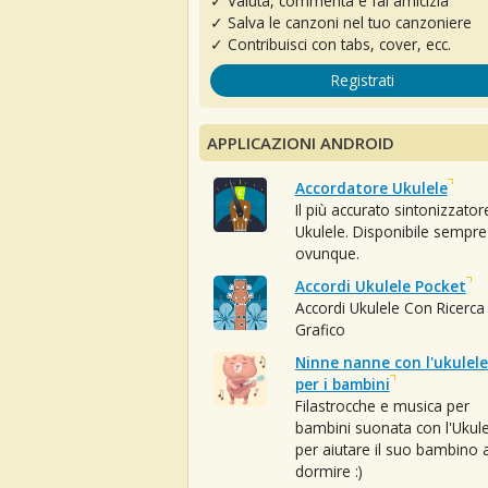
✓ Valuta, commenta e fai amicizia
✓ Salva le canzoni nel tuo canzoniere
✓ Contribuisci con tabs, cover, ecc.
Registrati
APPLICAZIONI ANDROID
Accordatore Ukulele
Il più accurato sintonizzator
Ukulele. Disponibile sempre
ovunque.
Accordi Ukulele Pocket
Accordi Ukulele Con Ricerca
Grafico
Ninne nanne con l'ukulele
per i bambini
Filastrocche e musica per
bambini suonata con l'Ukule
per aiutare il suo bambino 
dormire :)