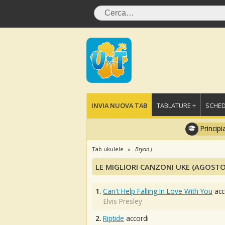
INVIA NUOVA TAB
TABLATURE +
SCHED
Principi
Tab ukulele
Bryan J
LE MIGLIORI CANZONI UKE (AGOSTO
1.
Can't Help Falling In Love With You
acc
Elvis Presley
2.
Riptide
accordi