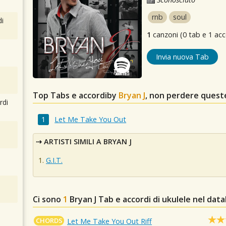
rnb
soul
i
1
canzoni (0 tab e 1 acc
Invia nuova Tab
Top Tabs e accordiby
Bryan J
, non perdere quest
rdi
Let Me Take You Out
ARTISTI SIMILI A BRYAN J
G.I.T.
Ci sono
1
Bryan J
Tab e accordi di ukulele nel dat
CHORDS
Let Me Take You Out Riff