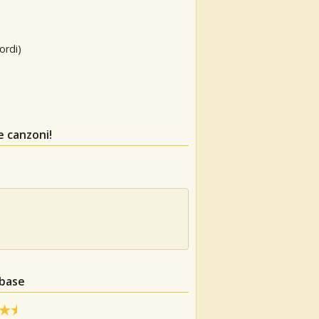
ordi)
e canzoni!
abase