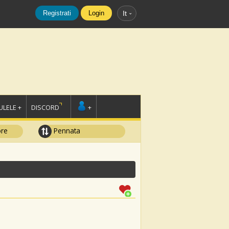
Registrati
Login
It
LELE +
DISCORD
+
ore
Pennata