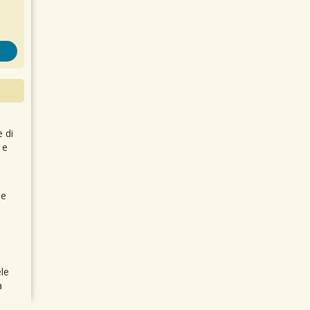
e di
 e
 e
le
a