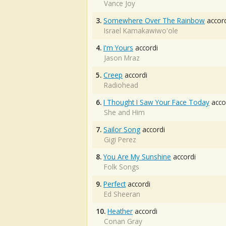
Vance Joy
3.
Somewhere Over The Rainbow
accord
Israel Kamakawiwo'ole
4.
I'm Yours
accordi
Jason Mraz
5.
Creep
accordi
Radiohead
6.
I Thought I Saw Your Face Today
acco
She and Him
7.
Sailor Song
accordi
Gigi Perez
8.
You Are My Sunshine
accordi
Folk Songs
9.
Perfect
accordi
Ed Sheeran
10.
Heather
accordi
Conan Gray