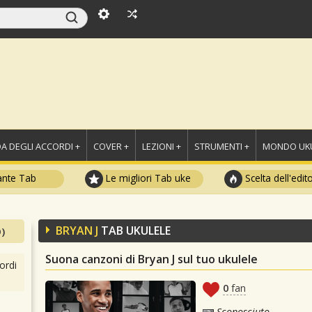
A DEGLI ACCORDI +
COVER +
LEZIONI +
STRUMENTI +
MONDO UKU
ante Tab
Le migliori Tab uke
Scelta dell'edit
BRYAN J
TAB UKULELE
)
Suona canzoni di Bryan J sul tuo ukulele
ordi
0
fan
Sconosciuto