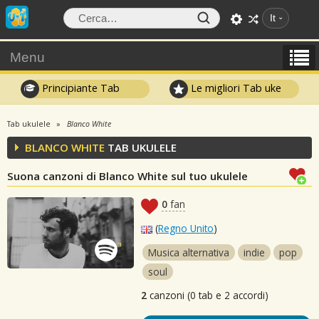
It
Menu
Principiante Tab
Le migliori Tab uke
Tab ukulele
Blanco White
BLANCO WHITE
TAB UKULELE
Suona canzoni di Blanco White sul tuo ukulele
0
fan
(
Regno Unito
)
Musica alternativa
indie
pop
soul
2
canzoni (0 tab e 2 accordi)