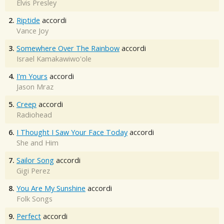
Elvis Presley
2.
Riptide
accordi
Vance Joy
3.
Somewhere Over The Rainbow
accordi
Israel Kamakawiwo'ole
4.
I'm Yours
accordi
Jason Mraz
5.
Creep
accordi
Radiohead
6.
I Thought I Saw Your Face Today
accordi
She and Him
7.
Sailor Song
accordi
Gigi Perez
8.
You Are My Sunshine
accordi
Folk Songs
9.
Perfect
accordi