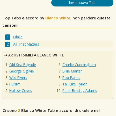
Invia nuova Tab
Top Tabs e accordiby
Blanco White
, non perdere queste
canzoni!
Olalla
All That Matters
ARTISTI SIMILI A BLANCO WHITE
Old Sea Brigade
Charlie Cunningham
George Ogilvie
Billie Marten
Wild Rivers
Roo Panes
HENRY
Tall Like Tyrion
Hollow Coves
Peter Bradley Adams
Ci sono
2
Blanco White
Tab e accordi di ukulele nel