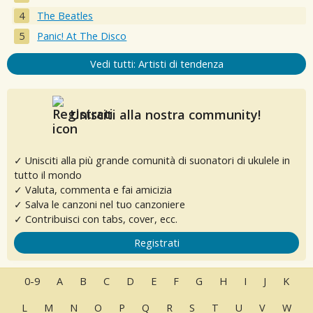
The Beatles
Panic! At The Disco
Vedi tutti: Artisti di tendenza
Unisciti alla nostra community!
✓ Unisciti alla più grande comunità di suonatori di ukulele in
tutto il mondo
✓ Valuta, commenta e fai amicizia
✓ Salva le canzoni nel tuo canzoniere
✓ Contribuisci con tabs, cover, ecc.
Registrati
0-9
A
B
C
D
E
F
G
H
I
J
K
L
M
N
O
P
Q
R
S
T
U
V
W