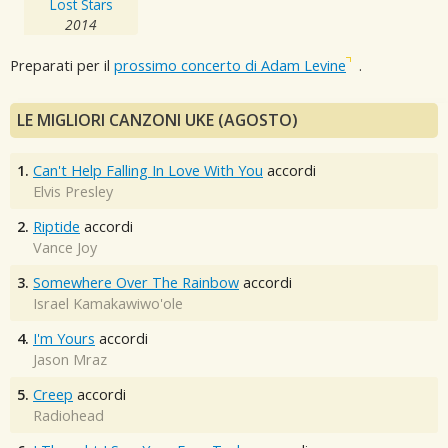
Lost Stars
2014
Preparati per il
prossimo concerto di Adam Levine
.
LE MIGLIORI CANZONI UKE (AGOSTO)
1.
Can't Help Falling In Love With You
accordi
Elvis Presley
2.
Riptide
accordi
Vance Joy
3.
Somewhere Over The Rainbow
accordi
Israel Kamakawiwo'ole
4.
I'm Yours
accordi
Jason Mraz
5.
Creep
accordi
Radiohead