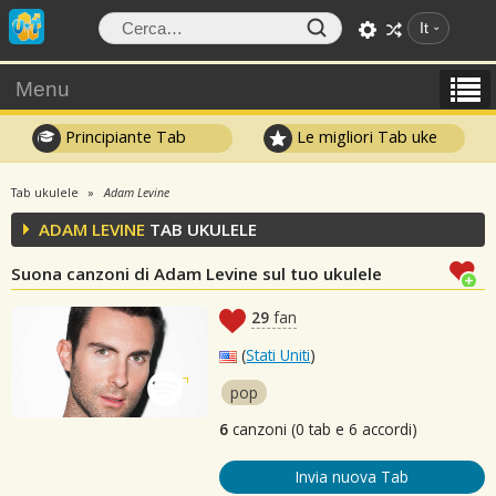
It
Menu
Principiante Tab
Le migliori Tab uke
Tab ukulele
Adam Levine
ADAM LEVINE
TAB UKULELE
Suona canzoni di Adam Levine sul tuo ukulele
29
fan
(
Stati Uniti
)
pop
6
canzoni (0 tab e 6 accordi)
Invia nuova Tab