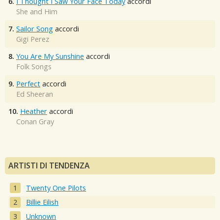
6.
I Thought I Saw Your Face Today
accordi
She and Him
7.
Sailor Song
accordi
Gigi Perez
8.
You Are My Sunshine
accordi
Folk Songs
9.
Perfect
accordi
Ed Sheeran
10.
Heather
accordi
Conan Gray
ARTISTI DI TENDENZA
Twenty One Pilots
Billie Eilish
Unknown