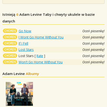
Istnieją
6
Adam Levine
Taby i chwyty ukulele w bazie
danych
CHORDS
Go Now
Oceń piosenkę!
CHORDS
I Wont Go Home Without You
Oceń piosenkę!
CHORDS
If I Fell
Oceń piosenkę!
CHORDS
Lost Stars
Oceń piosenkę!
CHORDS
Lost Stars
[
Rate
]
Oceń piosenkę!
CHORDS
Won't Go Home Without You
Oceń piosenkę!
Adam Levine
Albumy