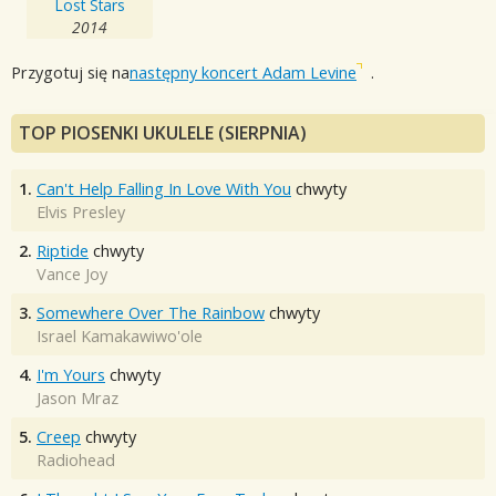
Lost Stars
2014
Przygotuj się na
następny koncert Adam Levine
.
TOP PIOSENKI UKULELE (SIERPNIA)
1.
Can't Help Falling In Love With You
chwyty
Elvis Presley
2.
Riptide
chwyty
Vance Joy
3.
Somewhere Over The Rainbow
chwyty
Israel Kamakawiwo'ole
4.
I'm Yours
chwyty
Jason Mraz
5.
Creep
chwyty
Radiohead