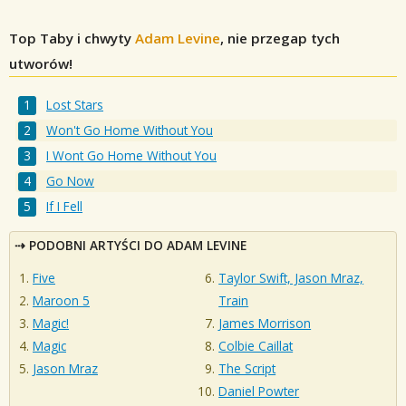
Top Taby i chwyty
Adam Levine
, nie przegap tych
utworów!
Lost Stars
Won't Go Home Without You
I Wont Go Home Without You
Go Now
If I Fell
PODOBNI ARTYŚCI DO ADAM LEVINE
Five
Taylor Swift, Jason Mraz,
Maroon 5
Train
Magic!
James Morrison
Magic
Colbie Caillat
Jason Mraz
The Script
Daniel Powter