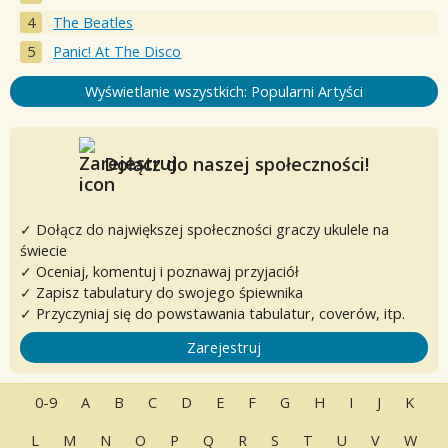
The Beatles
Panic! At The Disco
Wyświetlanie wszystkich: Popularni Artyści
Dołącz do naszej społeczności!
✓ Dołącz do największej społeczności graczy ukulele na
świecie
✓ Oceniaj, komentuj i poznawaj przyjaciół
✓ Zapisz tabulatury do swojego śpiewnika
✓ Przyczyniaj się do powstawania tabulatur, coverów, itp.
Zarejestruj
0-9
A
B
C
D
E
F
G
H
I
J
K
L
M
N
O
P
Q
R
S
T
U
V
W