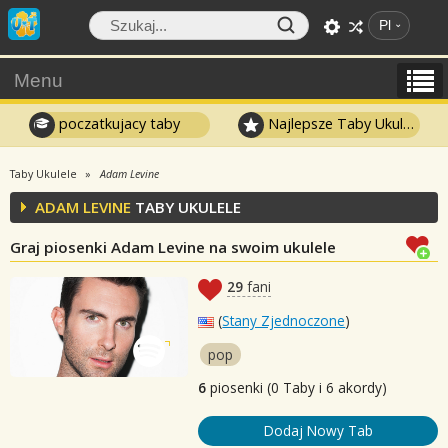
Pl
Menu
poczatkujacy taby
Najlepsze Taby Ukulele
Taby Ukulele
Adam Levine
ADAM LEVINE
TABY UKULELE
Graj piosenki Adam Levine na swoim ukulele
29
fani
(
Stany Zjednoczone
)
pop
6
piosenki (0 Taby i 6 akordy)
Dodaj Nowy Tab