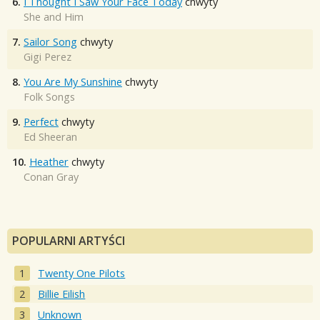
6.
I Thought I Saw Your Face Today
chwyty
She and Him
7.
Sailor Song
chwyty
Gigi Perez
8.
You Are My Sunshine
chwyty
Folk Songs
9.
Perfect
chwyty
Ed Sheeran
10.
Heather
chwyty
Conan Gray
POPULARNI ARTYŚCI
Twenty One Pilots
Billie Eilish
Unknown