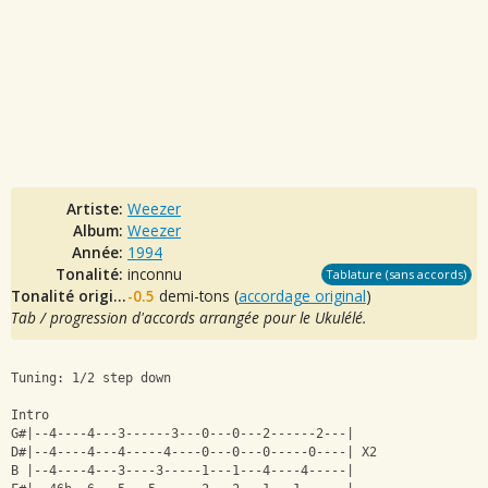
Artiste:
Weezer
Album:
Weezer
Année:
1994
Tonalité:
inconnu
Tablature (sans accords)
Tonalité originale:
-0.5
demi-tons (
accordage original
)
Tab / progression d'accords arrangée pour le Ukulélé.
Tuning: 1/2 step down
Intro
G#|--4----4---3------3---0---0---2------2---|
D#|--4----4---4-----4----0---0---0-----0----| X2
B |--4----4---3----3-----1---1---4----4-----|