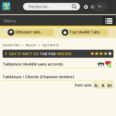
Fr
Menu
Débutant tabs
Top Ukulélé Tabs
Ukulélé Tabs
Weezer
Say It Ain't So
SAY IT AIN'T SO
TAB PAR
WEEZER
Tablature Ukulélé sans accords.
Tablature / Chords (Chanson entière)
Font size:
A-
A
A+