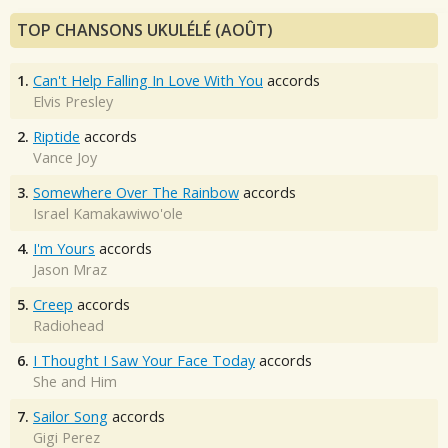
TOP CHANSONS UKULÉLÉ (AOÛT)
1.
Can't Help Falling In Love With You
accords
Elvis Presley
2.
Riptide
accords
Vance Joy
3.
Somewhere Over The Rainbow
accords
Israel Kamakawiwo'ole
4.
I'm Yours
accords
Jason Mraz
5.
Creep
accords
Radiohead
6.
I Thought I Saw Your Face Today
accords
She and Him
7.
Sailor Song
accords
Gigi Perez