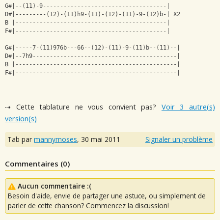
G#|--(11)-9------------------------------------|
D#|---------(12)-(11)h9-(11)-(12)-(11)-9-(12)b-| X2
B |--------------------------------------------|
F#|--------------------------------------------|
G#|-----7-(11)976b---66--(12)-(11)-9-(11)b--(11)--|
D#|--7h9------------------------------------------|
B |-----------------------------------------------|
F#|-----------------------------------------------|
⇢ Cette tablature ne vous convient pas?
Voir 3 autre(s)
version(s)
Tab par
mannymoses
,
30 mai 2011
Signaler un problème
Commentaires (
0
)
Aucun commentaire :(
Besoin d'aide, envie de partager une astuce, ou simplement de
parler de cette chanson? Commencez la discussion!