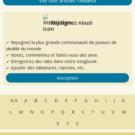
Voir tout: Artistes Tendance
Rejoignez nous!
✓ Rejoignez la plus grande communauté de joueurs de
ukulélé du monde
✓ Notez, commentez et faites-vous des amis
✓ Enregistrez des tabs dans votre songbook
✓ Ajouter des tablatures, reprises, etc.
Inscription
0-9
A
B
C
D
E
F
G
H
I
J
K
L
M
N
O
P
Q
R
S
T
U
V
W
X
Y
Z