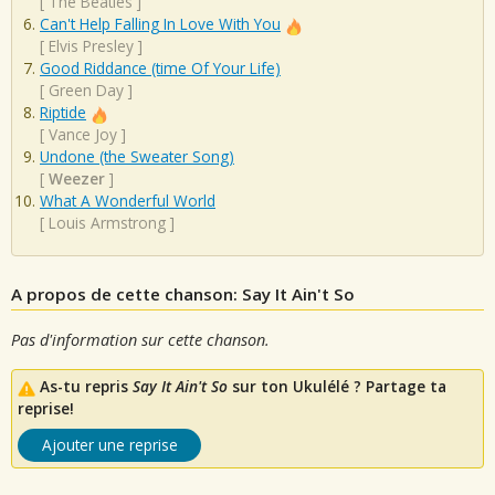
[
The Beatles
]
Can't Help Falling In Love With You
[
Elvis Presley
]
Good Riddance (time Of Your Life)
[
Green Day
]
Riptide
[
Vance Joy
]
Undone (the Sweater Song)
[
Weezer
]
What A Wonderful World
[
Louis Armstrong
]
A propos de cette chanson: Say It Ain't So
Pas d'information sur cette chanson.
As-tu repris
Say It Ain't So
sur ton Ukulélé ? Partage ta
reprise!
Ajouter une reprise