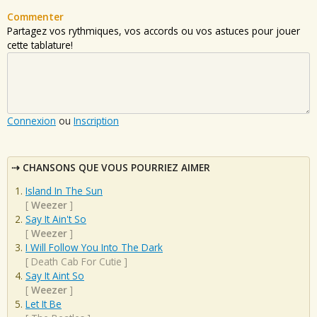
Commenter
Partagez vos rythmiques, vos accords ou vos astuces pour jouer
cette tablature!
Connexion
ou
Inscription
CHANSONS QUE VOUS POURRIEZ AIMER
Island In The Sun
[
Weezer
]
Say It Ain't So
[
Weezer
]
I Will Follow You Into The Dark
[
Death Cab For Cutie
]
Say It Aint So
[
Weezer
]
Let It Be