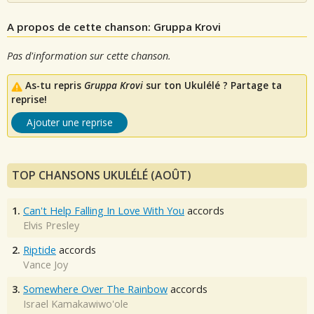
A propos de cette chanson: Gruppa Krovi
Pas d'information sur cette chanson.
As-tu repris
Gruppa Krovi
sur ton Ukulélé ? Partage ta
reprise!
Ajouter une reprise
TOP CHANSONS UKULÉLÉ (AOÛT)
1.
Can't Help Falling In Love With You
accords
Elvis Presley
2.
Riptide
accords
Vance Joy
3.
Somewhere Over The Rainbow
accords
Israel Kamakawiwo'ole