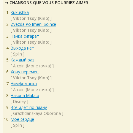
CHANSONS QUE VOUS POURRIEZ AIMER
Kukushka
[
Viktor Tsoy (Kino)
]
Zvezda Po Imeni Solnce
[
Viktor Tsoy (Kino)
]
Пачка сигарет
[
Viktor Tsoy (Kino)
]
Выхода нет
[
Splin
]
Каждый раз
[
A coin (Монеточка)
]
Хочу перемен
[
Viktor Tsoy (Kino)
]
Нимфоманка
[
A coin (Монеточка)
]
Hakuna Matata
[
Disney
]
Все идет по плану
[
Grazhdanskaya Oborona
]
Мое сердце
[
Splin
]