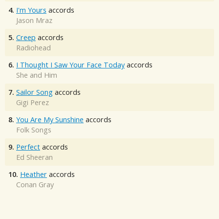
4.
I'm Yours
accords
Jason Mraz
5.
Creep
accords
Radiohead
6.
I Thought I Saw Your Face Today
accords
She and Him
7.
Sailor Song
accords
Gigi Perez
8.
You Are My Sunshine
accords
Folk Songs
9.
Perfect
accords
Ed Sheeran
10.
Heather
accords
Conan Gray