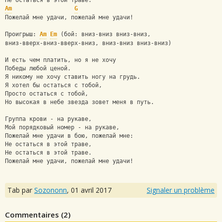
Не остаться в этой траве. 
Am
G
Пожелай мне удачи, пожелай мне удачи! 
Проигрыш: 
Am
Em
 (бой: вниз-вниз вниз-вниз, 
вниз-вверх-вниз-вверх-вниз, вниз-вниз вниз-вниз)
И есть чем платить, но я не хочу 
Победы любой ценой. 
Я никому не хочу ставить ногу на грудь. 
Я хотел бы остаться с тобой, 
Просто остаться с тобой, 
Но высокая в небе звезда зовет меня в путь. 
Группа крови - на рукаве, 
Мой порядковый номер - на рукаве, 
Пожелай мне удачи в бою, пожелай мне: 
Не остаться в этой траве,
Не остаться в этой траве.
Пожелай мне удачи, пожелай мне удачи!
Tab par
Sozononn
,
01 avril 2017
Signaler un problème
Commentaires (
2
)