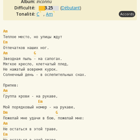
Album:
inconnu
Difficulté:
3.25
(
Débutant
)
Tonalité:
C
,
Am
Accords
Am
Теплое место, но улицы ждут
Em
Отпечатков наших ног. 
Am
G
Звездная пыль - на сапогах.  
Мягкое кресло, клетчатый плед, 
Не нажатый вовремя курок. 
Солнечный день - в ослепительных снах.  
Припев:
Am
Группа крови - на рукаве,
Em
Мой порядковый номер - на рукаве,
Dm
G
Пожелай мне удачи в бою, пожелай мне:
Am
Не остаться в этой траве,
Em