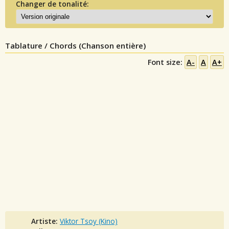
Changer de tonalité:
Tablature / Chords (Chanson entière)
Font size:
A-
A
A+
Artiste:
Viktor Tsoy (Kino)