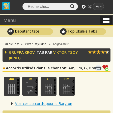
Fr
Menu
Débutant tabs
Top Ukulélé Tabs
Ukulélé Tabs
Viktor Tsoy (Kino)
Gruppa Krovi
GRUPPA KROVI
TAB PAR
VIKTOR TSOY
(KINO)
4
Accords utilisés dans la chanson
: Am, Em, G, Dm
Voir ces acccords pour le Baryton