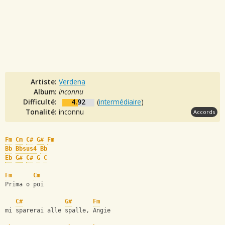
Artiste:
Verdena
Album:
inconnu
Difficulté:
4.92
(
intermédiaire
)
Tonalité:
inconnu
Accords
Fm
Cm
C#
G#
Fm
Bb
Bbsus4
Bb
Eb
G#
C#
G
C
Fm
Cm
Prima o poi
C#
G#
Fm
mi sparerai alle spalle, Angie