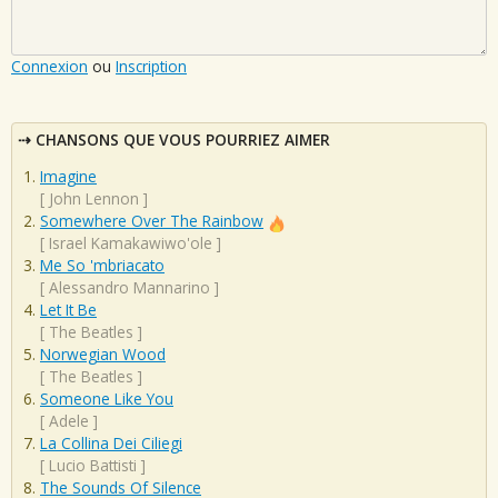
Connexion
ou
Inscription
CHANSONS QUE VOUS POURRIEZ AIMER
Imagine
[
John Lennon
]
Somewhere Over The Rainbow
[
Israel Kamakawiwo'ole
]
Me So 'mbriacato
[
Alessandro Mannarino
]
Let It Be
[
The Beatles
]
Norwegian Wood
[
The Beatles
]
Someone Like You
[
Adele
]
La Collina Dei Ciliegi
[
Lucio Battisti
]
The Sounds Of Silence