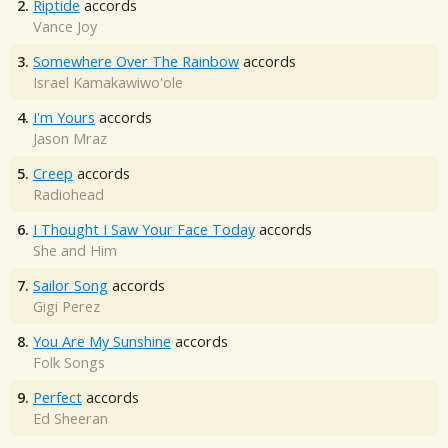
2.
Riptide
accords
Vance Joy
3.
Somewhere Over The Rainbow
accords
Israel Kamakawiwo'ole
4.
I'm Yours
accords
Jason Mraz
5.
Creep
accords
Radiohead
6.
I Thought I Saw Your Face Today
accords
She and Him
7.
Sailor Song
accords
Gigi Perez
8.
You Are My Sunshine
accords
Folk Songs
9.
Perfect
accords
Ed Sheeran