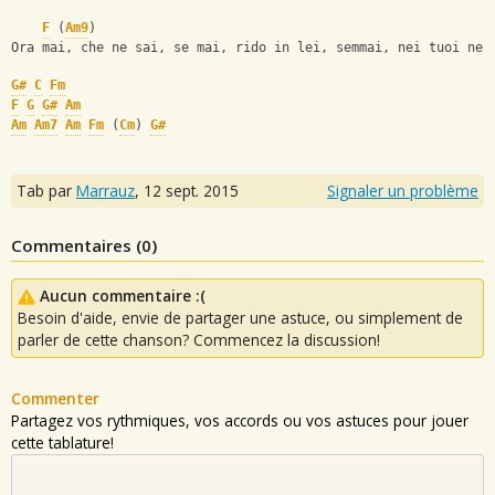
F
 (
Am9
)
Ora mai, che ne sai, se mai, rido in lei, semmai, nei tuoi nei
G#
C
Fm
F
G
G#
Am
Am
Am7
Am
Fm
 (
Cm
) 
G#
Tab par
Marrauz
,
12 sept. 2015
Signaler un problème
Commentaires (
0
)
Aucun commentaire :(
Besoin d'aide, envie de partager une astuce, ou simplement de
parler de cette chanson? Commencez la discussion!
Commenter
Partagez vos rythmiques, vos accords ou vos astuces pour jouer
cette tablature!