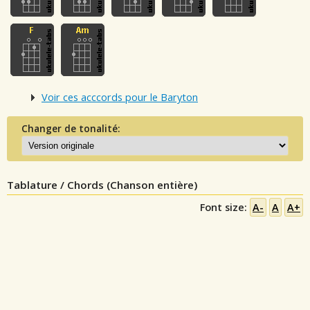
Voir ces acccords pour le Baryton
Changer de tonalité:
Tablature / Chords (Chanson entière)
Font size:
A-
A
A+