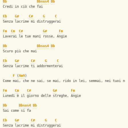
Bb
Bbsus4
Bb
Credi in ciò che fai
Eb
G#
C#
G
C
Senza lacrime mi distruggerai
Fm
Cm
C#
G#
Fm
Laverai le tue mani rosse, Angie
Bb
Bbsus4
Bb
Scuro più che mai
Eb
G#
C#
G
C
Senza lacrime ti addormenterai
F
 (
Am9
)
Come mai, che ne sai, se mai, rido in lei, semmai, nei tuoi ne
Fm
Cm
C#
G#
Fm
Lunedì è il giorno delle streghe, Angie
Bb
Bbsus4
Bb
Sai come si fa
Eb
G#
C#
G
C
Senza lacrime mi distruggerai