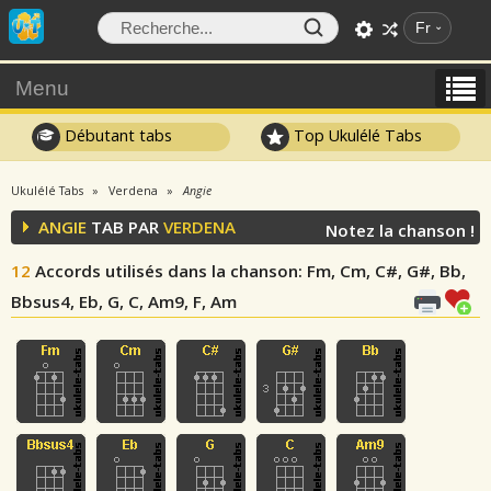
Fr
Menu
Débutant tabs
Top Ukulélé Tabs
Ukulélé Tabs
Verdena
Angie
ANGIE
TAB PAR
VERDENA
Notez la chanson !
12
Accords utilisés dans la chanson
: Fm, Cm, C#, G#, Bb,
Bbsus4, Eb, G, C, Am9, F, Am