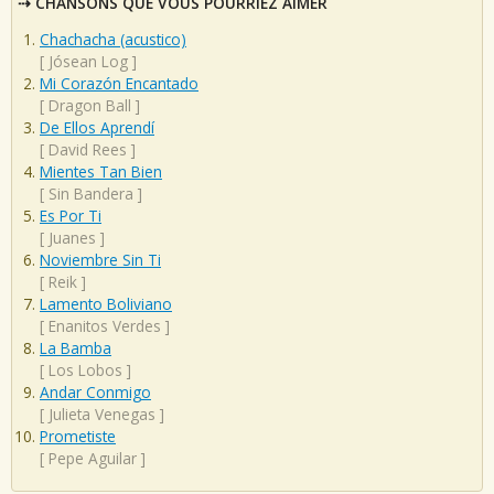
CHANSONS QUE VOUS POURRIEZ AIMER
Chachacha (acustico)
[
Jósean Log
]
Mi Corazón Encantado
[
Dragon Ball
]
De Ellos Aprendí
[
David Rees
]
Mientes Tan Bien
[
Sin Bandera
]
Es Por Ti
[
Juanes
]
Noviembre Sin Ti
[
Reik
]
Lamento Boliviano
[
Enanitos Verdes
]
La Bamba
[
Los Lobos
]
Andar Conmigo
[
Julieta Venegas
]
Prometiste
[
Pepe Aguilar
]