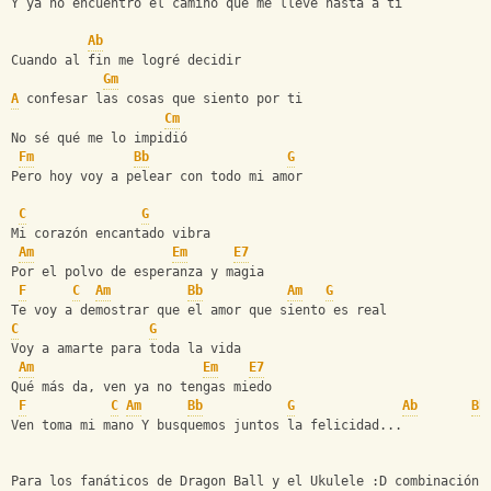
Y ya no encuentro el camino que me lleve hasta a ti
Ab
Cuando al fin me logré decidir
Gm
A
 confesar las cosas que siento por ti
Cm
No sé qué me lo impidió
Fm
Bb
G
Pero hoy voy a pelear con todo mi amor
C
G
Mi corazón encantado vibra
Am
Em
E7
Por el polvo de esperanza y magia
F
C
Am
Bb
Am
G
Te voy a demostrar que el amor que siento es real
C
G
Voy a amarte para toda la vida
Am
Em
E7
Qué más da, ven ya no tengas miedo
F
C
Am
Bb
G
Ab
Bb
Ven toma mi mano Y busquemos juntos la felicidad...
Para los fanáticos de Dragon Ball y el Ukulele :D combinación 