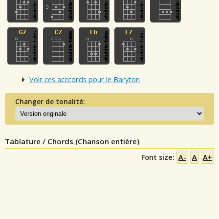
Voir ces acccords pour le Baryton
Changer de tonalité:
Tablature / Chords (Chanson entière)
Font size:
A-
A
A+