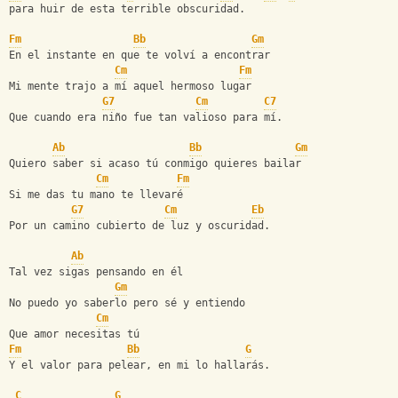
para huir de esta terrible obscuridad. 
Fm
Bb
Gm
En el instante en que te volví a encontrar
Cm
Fm
Mi mente trajo a mí aquel hermoso lugar 
G7
Cm
C7
Que cuando era niño fue tan valioso para mí. 
Ab
Bb
Gm
Quiero saber si acaso tú conmigo quieres bailar 
Cm
Fm
Si me das tu mano te llevaré 
G7
Cm
Eb
Por un camino cubierto de luz y oscuridad. 
Ab
Tal vez sigas pensando en él 
Gm
No puedo yo saberlo pero sé y entiendo 
Cm
Que amor necesitas tú 
Fm
Bb
G
Y el valor para pelear, en mi lo hallarás. 
C
G