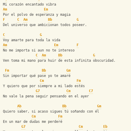
Mi corazón encantado vibra 
Am
Em
Por el polvo de esperanza y magia 
F
C
Am
Bb
G
Del universo que ambicionan todos poseer. 
C
G
Voy amarte para toda la vida 
Am
Em
F
No me importa si aun no te intereso 
C
Am
Bb
G
Ven toma mi mano para huir de esta infinita obscuridad. 
Fm
Bb
Gm
Sin importar qué pase yo te amaré
Cm
Fm
Y quiero que por siempre a mi lado estés
G7
Cm
C7
No vale la pena seguir pensando en el ayer
Ab
Bb
Gm
Quiero saber, si acaso sigues tú soñando con él
Cm
Fm
En un mar de dudas me perderé
G7
Cm
Eb