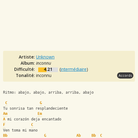
Artiste:
Unknown
Album:
inconnu
Difficulté:
4.21
(
intermédiaire
)
Tonalité:
inconnu
Accords
Ritmo: abajo, abajo, arriba, arriba, abajo
C
G
Tu sonrisa tan resplandeciente 
Am
Em
A
 mi corazón deja encantado 
F
C
Ven toma mi mano 
Bb
G
Ab
Bb
C