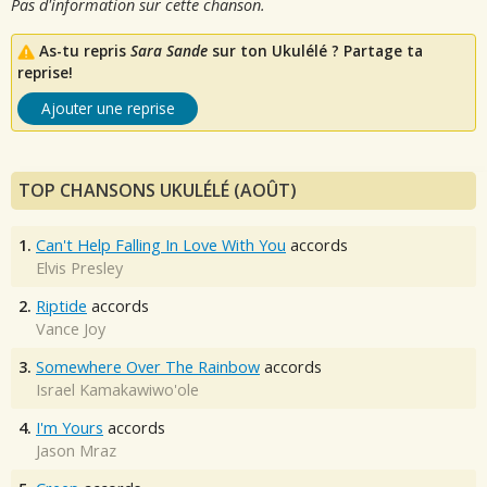
Pas d'information sur cette chanson.
As-tu repris
Sara Sande
sur ton Ukulélé ? Partage ta
reprise!
Ajouter une reprise
TOP CHANSONS UKULÉLÉ (AOÛT)
1.
Can't Help Falling In Love With You
accords
Elvis Presley
2.
Riptide
accords
Vance Joy
3.
Somewhere Over The Rainbow
accords
Israel Kamakawiwo'ole
4.
I'm Yours
accords
Jason Mraz