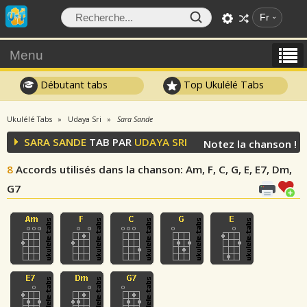
Fr
Menu
Débutant tabs
Top Ukulélé Tabs
Ukulélé Tabs
Udaya Sri
Sara Sande
SARA SANDE
TAB PAR
UDAYA SRI
Notez la chanson !
8
Accords utilisés dans la chanson
: Am, F, C, G, E, E7, Dm,
G7