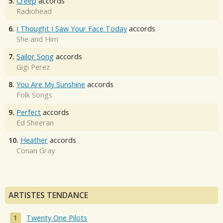
5.
Creep
accords
Radiohead
6.
I Thought I Saw Your Face Today
accords
She and Him
7.
Sailor Song
accords
Gigi Perez
8.
You Are My Sunshine
accords
Folk Songs
9.
Perfect
accords
Ed Sheeran
10.
Heather
accords
Conan Gray
ARTISTES TENDANCE
Twenty One Pilots