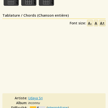
Tablature / Chords (Chanson entière)
Font size:
A-
A
A+
Artiste:
Udaya Sri
Album:
inconnu
Difficulté:
4
(
intermédiaire
)