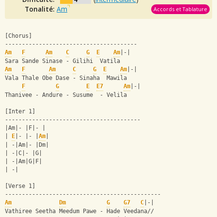
Tonalité:
Am
Accords et Tablature
[Chorus]
---------------------------------------
Am
F
Am
C
G
E
Am
|-|
Sara Sande Sinase - Gilihi  Vatila
Am
F
Am
C
G
E
Am
|-|
Vala Thale Obe Dase - Sinaha  Mawila
F
G
E
E7
Am
|-|
Thanivee - Andure - Susume  - Velila
[Inter 1]
----------------------------------------
|Am|- |F|- |
| 
E
|- |- |
Am
|
| -|Am|- |Dm|
| -|C|- |G|
| -|Am|G|F|
| -|
[Verse 1]
----------------------------------------------
Am
Dm
G
G7
C
|-|
Vathiree Seetha Meedum Pawe - Hade Veedana//