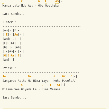
F
C
G
E
Am
|-|
Handa Vate Eda Asu - Obe Geethika
Sara Sande...
[Inter 2]
----------------------------------------------
|Am|- |F|- |
| 
E
|- |
Am
|- |
|Am|F|G|- |
|F|G|Am|- |
|G|E|- |Am|
| -|Am|- |- |
|
G
|
E
|
Am
| 
E
|
|Am|- |
[Verse 2]
---------------------------------------------
Am
Dm
G
G7
C
|-|
Sangavee Aatha Me Hima Yaye - Kohe Pawela//
F
C
G
E
Am
|-|
Milana Vee Giyada Ee - Sina Vasana
Sara Sande....