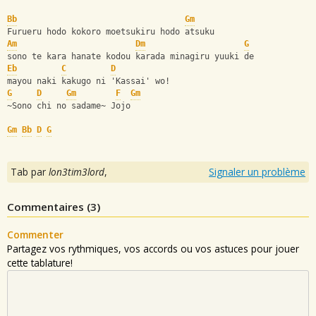
Bb
Gm
Furueru hodo kokoro moetsukiru hodo atsuku 
Am
Dm
G
sono te kara hanate kodou karada minagiru yuuki de
Eb
C
D
mayou naki kakugo ni 'Kassai' wo! 
G
D
Gm
F
Gm
~Sono chi no sadame~ Jojo 
Gm
Bb
D
G
Tab par
lon3tim3lord
,
Signaler un problème
Commentaires (
3
)
Commenter
Partagez vos rythmiques, vos accords ou vos astuces pour jouer
cette tablature!