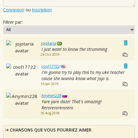
Connexion
ou
Inscription
Filtrer par:
jojotaria
I just want to know the strumming
24 Oct 2019
cool17722
I'm gonna try to play this to my uke teacher
cause she wanna know what Jojo is
16 Jan 2019
Anymin228
Yare yare daze! That's amazing!
Rerorerorerorero
30 Aug 2018
CHANSONS QUE VOUS POURRIEZ AIMER