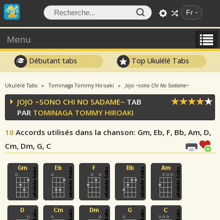
Fr
Menu
Débutant tabs
Top Ukulélé Tabs
Ukulélé Tabs
Tominaga Tommy Hiroaki
Jojo ~sono Chi No Sadame~
JOJO ~SONO CHI NO SADAME~
TAB
PAR
TOMINAGA TOMMY HIROAKI
10
Accords utilisés dans la chanson
: Gm, Eb, F, Bb, Am, D,
Cm, Dm, G, C