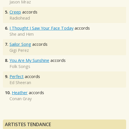
Jason Mraz
5.
Creep
accords
Radiohead
6.
I Thought I Saw Your Face Today
accords
She and Him
7.
Sailor Song
accords
Gigi Perez
8.
You Are My Sunshine
accords
Folk Songs
9.
Perfect
accords
Ed Sheeran
10.
Heather
accords
Conan Gray
ARTISTES TENDANCE