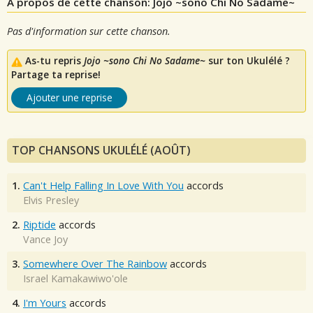
A propos de cette chanson: Jojo ~sono Chi No Sadame~
Pas d'information sur cette chanson.
As-tu repris
Jojo ~sono Chi No Sadame~
sur ton Ukulélé ?
Partage ta reprise!
Ajouter une reprise
TOP CHANSONS UKULÉLÉ (AOÛT)
1.
Can't Help Falling In Love With You
accords
Elvis Presley
2.
Riptide
accords
Vance Joy
3.
Somewhere Over The Rainbow
accords
Israel Kamakawiwo'ole
4.
I'm Yours
accords