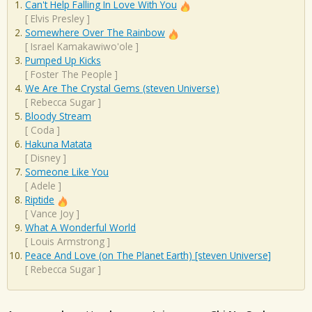
Can't Help Falling In Love With You
[
Elvis Presley
]
Somewhere Over The Rainbow
[
Israel Kamakawiwo'ole
]
Pumped Up Kicks
[
Foster The People
]
We Are The Crystal Gems (steven Universe)
[
Rebecca Sugar
]
Bloody Stream
[
Coda
]
Hakuna Matata
[
Disney
]
Someone Like You
[
Adele
]
Riptide
[
Vance Joy
]
What A Wonderful World
[
Louis Armstrong
]
Peace And Love (on The Planet Earth) [steven Universe]
[
Rebecca Sugar
]