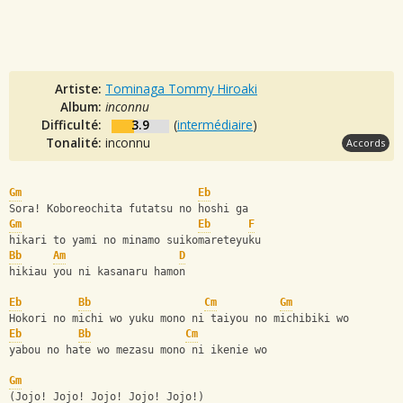
Artiste:
Tominaga Tommy Hiroaki
Album:
inconnu
Difficulté:
3.9
(
intermédiaire
)
Tonalité:
inconnu
Accords
Gm
Eb
Sora! Koboreochita futatsu no hoshi ga 
Gm
Eb
F
hikari to yami no minamo suikomareteyuku 
Bb
Am
D
hikiau you ni kasanaru hamon 
Eb
Bb
Cm
Gm
Hokori no michi wo yuku mono ni taiyou no michibiki wo 
Eb
Bb
Cm
yabou no hate wo mezasu mono ni ikenie wo
Gm
(Jojo! Jojo! Jojo! Jojo! Jojo!) 