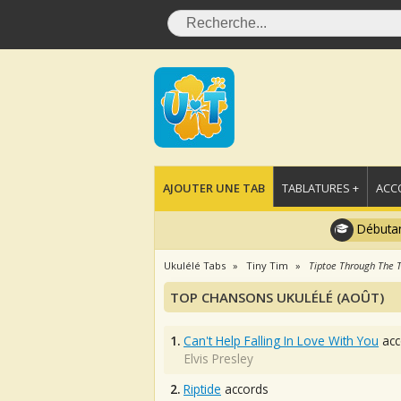
AJOUTER UNE TAB
TABLATURES +
ACC
Débutan
Ukulélé Tabs
Tiny Tim
Tiptoe Through The T
TOP CHANSONS UKULÉLÉ (AOÛT)
1.
Can't Help Falling In Love With You
acc
Elvis Presley
2.
Riptide
accords