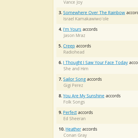
Vance Joy
3.
Somewhere Over The Rainbow
accor
Israel Kamakawiwo'ole
4.
I'm Yours
accords
Jason Mraz
5.
Creep
accords
Radiohead
6.
I Thought I Saw Your Face Today
acco
She and Him
7.
Sailor Song
accords
Gigi Perez
8.
You Are My Sunshine
accords
Folk Songs
9.
Perfect
accords
Ed Sheeran
10.
Heather
accords
Conan Gray