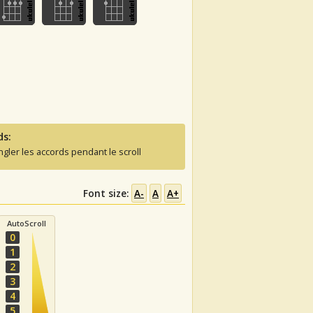
ds:
ngler les accords pendant le scroll
Font size:
A-
A
A+
AutoScroll
0
1
2
3
4
5