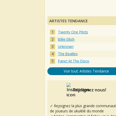
ARTISTES TENDANCE
Twenty One Pilots
Billie Eilish
Unknown
The Beatles
Panic! At The Disco
Voir tout: Artistes Tendance
Rejoignez nous!
✓ Rejoignez la plus grande communaut
de joueurs de ukulélé du monde