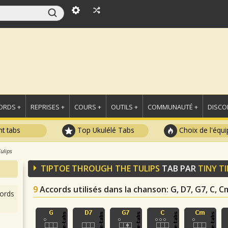
ORDS +
REPRISES +
COURS +
OUTILS +
COMMUNAUTÉ +
DISCO
t tabs
Top Ukulélé Tabs
Choix de l'équi
ulips
TIPTOE THROUGH THE TULIPS
TAB PAR
TINY T
9
Accords utilisés dans la chanson
: G, D7, G7, C, 
ords