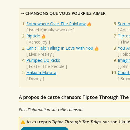
CHANSONS QUE VOUS POURRIEZ AIMER
Somewhere Over The Rainbow
Someo
[
Israel Kamakawiwo'ole
]
[
Adel
Riptide
Tipto
[
Vance Joy
]
[
Tiny
Can't Help Falling In Love With You
You A
[
Elvis Presley
]
[
Folk
Pumped Up Kicks
Imagi
[
Foster The People
]
[
John
Hakuna Matata
Count
[
Disney
]
[
Brun
A propos de cette chanson: Tiptoe Through The 
Pas d'information sur cette chanson.
As-tu repris
Tiptoe Through The Tulips
sur ton Ukulé