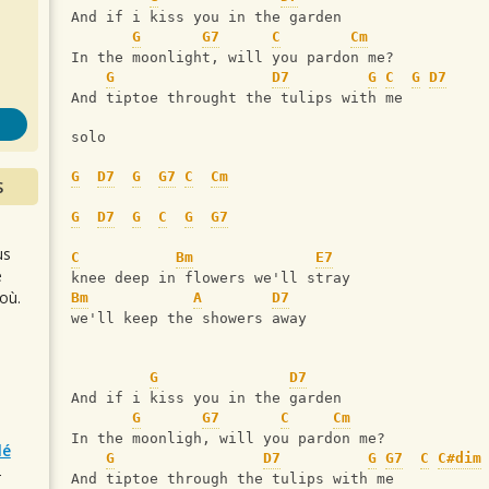
s
And if i kiss you in the garden 
G
G7
C
Cm
In the moonlight, will you pardon me? 
G
D7
G
C
G
D7
And tiptoe throught the tulips with me 
solo
G
D7
G
G7
C
Cm
S
G
D7
G
C
G
G7
us
C
Bm
E7
e
knee deep in flowers we'll stray
où.
Bm
A
D7
we'll keep the showers away
G
D7
And if i kiss you in the garden 
G
G7
C
Cm
In the moonligh, will you pardon me?
lé
G
D7
G
G7
C
C#dim
r
And tiptoe through the tulips with me