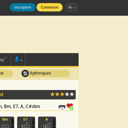
Inscription
Connexion
Fr
RD
+
pe
Rythmiques
IM
Cm, Bm, E7, A, C#dim