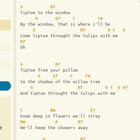
G
D7
Tiptoe to the window  
G
G7
C
Cm
By the window, that is where i'll be 
G
D7
G
C
G
Come tiptoe throught the tulips with me 
D7
Oh
G
D7
Tiptoe from your pillow 
G
G7
C
Cm
to the shadow of the willow tree
G
D7
G
C
G
G7
And tiptoe throught the tulips with me 
C
Bm
E7
knee deep in flowers we'll stray 
Bm
A
D7
é
We'll keep the showers away
G
D7