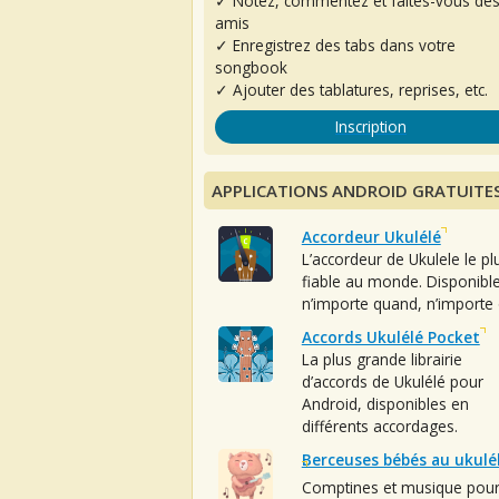
✓ Notez, commentez et faites-vous de
amis
✓ Enregistrez des tabs dans votre
songbook
✓ Ajouter des tablatures, reprises, etc.
Inscription
APPLICATIONS ANDROID GRATUITE
Accordeur Ukulélé
L’accordeur de Ukulele le pl
fiable au monde. Disponibl
n’importe quand, n’importe 
Accords Ukulélé Pocket
La plus grande librairie
d’accords de Ukulélé pour
Android, disponibles en
différents accordages.
Berceuses bébés au ukulé
Comptines et musique pou