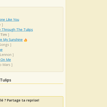
ne Like You
e
]
e Through The Tulips
 Tim
]
re My Sunshine
 Songs
]
ne
 Lennon
]
 On Me
o Mars
]
Tulips
lé ? Partage ta reprise!