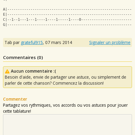
A|------------------------------------------------------------
E|------------------------------------------------------------
C|--1--1---1---1----1----1-----1----0-------------------------
G|------------------------------------------------------------
Tab par
grateful915
,
07 mars 2014
Signaler un problème
Commentaires (
0
)
Aucun commentaire :(
Besoin d'aide, envie de partager une astuce, ou simplement de
parler de cette chanson? Commencez la discussion!
Commenter
Partagez vos rythmiques, vos accords ou vos astuces pour jouer
cette tablature!