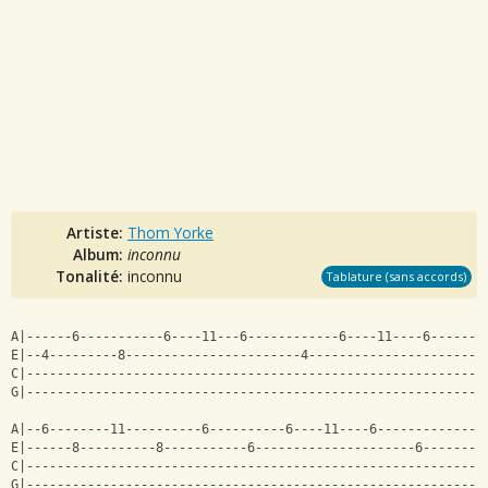
Artiste:
Thom Yorke
Album:
inconnu
Tonalité:
inconnu
Tablature (sans accords)
A|------6-----------6----11---6------------6----11----6-------
E|--4---------8-----------------------4-----------------------
C|------------------------------------------------------------
G|------------------------------------------------------------
A|--6--------11----------6----------6----11----6--------------
E|------8----------8-----------6---------------------6--------
C|------------------------------------------------------------
G|------------------------------------------------------------