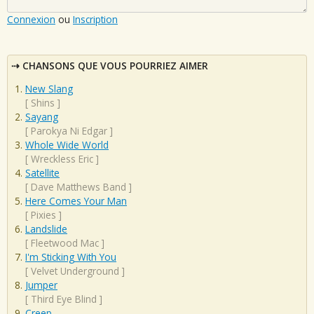
Connexion
ou
Inscription
CHANSONS QUE VOUS POURRIEZ AIMER
New Slang
[
Shins
]
Sayang
[
Parokya Ni Edgar
]
Whole Wide World
[
Wreckless Eric
]
Satellite
[
Dave Matthews Band
]
Here Comes Your Man
[
Pixies
]
Landslide
[
Fleetwood Mac
]
I'm Sticking With You
[
Velvet Underground
]
Jumper
[
Third Eye Blind
]
Creep