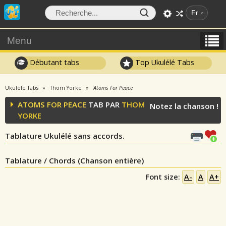
Fr
Menu
Débutant tabs
Top Ukulélé Tabs
Ukulélé Tabs
Thom Yorke
Atoms For Peace
ATOMS FOR PEACE
TAB PAR
THOM
Notez la chanson !
YORKE
Tablature Ukulélé sans accords.
Tablature / Chords (Chanson entière)
Font size:
A-
A
A+