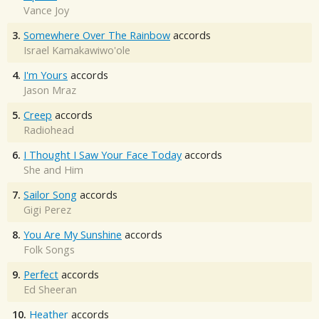
Vance Joy
3.
Somewhere Over The Rainbow
accords
Israel Kamakawiwo'ole
4.
I'm Yours
accords
Jason Mraz
5.
Creep
accords
Radiohead
6.
I Thought I Saw Your Face Today
accords
She and Him
7.
Sailor Song
accords
Gigi Perez
8.
You Are My Sunshine
accords
Folk Songs
9.
Perfect
accords
Ed Sheeran
10.
Heather
accords