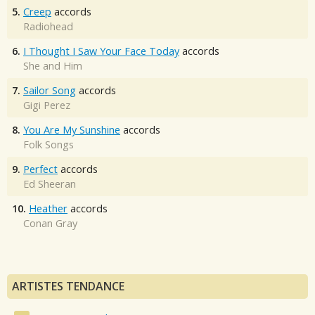
5.
Creep
accords
Radiohead
6.
I Thought I Saw Your Face Today
accords
She and Him
7.
Sailor Song
accords
Gigi Perez
8.
You Are My Sunshine
accords
Folk Songs
9.
Perfect
accords
Ed Sheeran
10.
Heather
accords
Conan Gray
ARTISTES TENDANCE