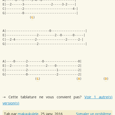
A|-----0---2----5-4--0------------------|
E|--2------3---------------2-----3-2----|
C|---------2---------------------------4-|
G|---------0-----------------------------|
               (
G
)
A|------------------------0-------------------|
E|-----------------2---------2--0------0-----|
C|--2-4-----------2----------------2------2-|
G|-----------------2--------------------------|
A|----0------2--------0-------------------0|
E|--2--------3----------2----0------------2|
C|-----------2----------------1-----------2|
G|-----------0----------------2-----------2|
                  (
G
)                    (
A
)            (
D
)
⇢ Cette tablature ne vous convient pas?
Voir 1 autre(s)
version(s)
Tab par
makaukulele
,
25 janv. 2016
Signaler un problème