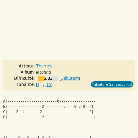
Artiste:
Themes
Album:
inconnu
Difficulté:
3.33
(
Débutant
)
Tonalité:
D
,
Bm
Tablature (sans accords)
A|-----------------------0-----------------|
E|----------------2---------2----0-2-0---|
C|----2--4-------2----------------------2|
G|----------------2-----------------------|