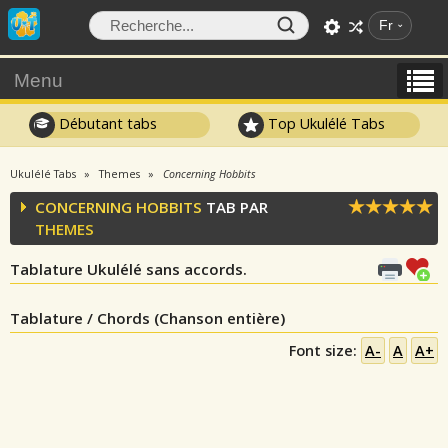
Fr
Menu
Débutant tabs
Top Ukulélé Tabs
Ukulélé Tabs
Themes
Concerning Hobbits
CONCERNING HOBBITS
TAB PAR
THEMES
Tablature Ukulélé sans accords.
Tablature / Chords (Chanson entière)
Font size:
A-
A
A+