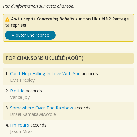
Pas d'information sur cette chanson.
As-tu repris
Concerning Hobbits
sur ton Ukulélé ? Partage
ta reprise!
Ajouter une reprise
TOP CHANSONS UKULÉLÉ (AOÛT)
1.
Can't Help Falling In Love With You
accords
Elvis Presley
2.
Riptide
accords
Vance Joy
3.
Somewhere Over The Rainbow
accords
Israel Kamakawiwo'ole
4.
I'm Yours
accords
Jason Mraz