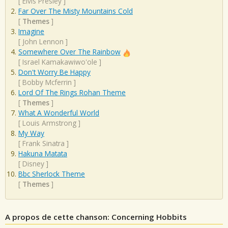
[
Elvis Presley
]
Far Over The Misty Mountains Cold
[
Themes
]
Imagine
[
John Lennon
]
Somewhere Over The Rainbow
[
Israel Kamakawiwo'ole
]
Don't Worry Be Happy
[
Bobby Mcferrin
]
Lord Of The Rings Rohan Theme
[
Themes
]
What A Wonderful World
[
Louis Armstrong
]
My Way
[
Frank Sinatra
]
Hakuna Matata
[
Disney
]
Bbc Sherlock Theme
[
Themes
]
A propos de cette chanson: Concerning Hobbits