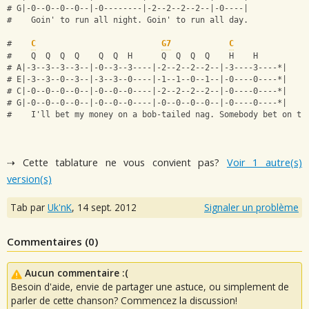
# G|-0--0--0--0--|-0--------|-2--2--2--2--|-0----|
#    Goin' to run all night. Goin' to run all day.
#    
C
G7
C
#    Q  Q  Q  Q    Q  Q  H      Q  Q  Q  Q    H    H
# A|-3--3--3--3--|-0--3--3----|-2--2--2--2--|-3----3----*|
# E|-3--3--0--3--|-3--3--0----|-1--1--0--1--|-0----0----*|
# C|-0--0--0--0--|-0--0--0----|-2--2--2--2--|-0----0----*|
# G|-0--0--0--0--|-0--0--0----|-0--0--0--0--|-0----0----*|
#    I'll bet my money on a bob-tailed nag. Somebody bet on th
⇢ Cette tablature ne vous convient pas?
Voir 1 autre(s)
version(s)
Tab par
Uk'nK
,
14 sept. 2012
Signaler un problème
Commentaires (
0
)
Aucun commentaire :(
Besoin d'aide, envie de partager une astuce, ou simplement de
parler de cette chanson? Commencez la discussion!