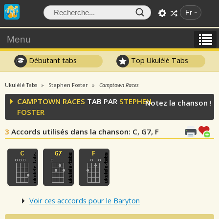
Fr
Menu
Débutant tabs
Top Ukulélé Tabs
Ukulélé Tabs
Stephen Foster
Camptown Races
CAMPTOWN RACES
TAB PAR
STEPHEN
Notez la chanson !
FOSTER
3
Accords utilisés dans la chanson
: C, G7, F
Voir ces acccords pour le Baryton