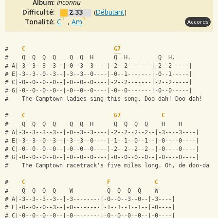
Album:
inconnu
Difficulté:
2.33
(
Débutant
)
Tonalité:
C
,
Am
Accords
#    
C
G7
#    Q  Q  Q  Q    Q  Q  H      Q  H.        Q  H.
# A|-3--3--3--3--|-0--3--3----|-2--2-------|-2--2-----|
# E|-3--3--0--3--|-3--3--0----|-0--1-------|-0--1-----|
# C|-0--0--0--0--|-0--0--0----|-2--2-------|-2--2-----|
# G|-0--0--0--0--|-0--0--0----|-0--0-------|-0--0-----|
#    The Camptown ladies sing this song. Doo-dah! Doo-dah!
#    
C
G7
C
#    Q  Q  Q  Q    Q  Q  H      Q  Q  Q  Q    H    H
# A|-3--3--3--3--|-0--3--3----|-2--2--2--2--|-3----3----|
# E|-3--3--0--3--|-3--3--0----|-1--1--0--1--|-0----0----|
# C|-0--0--0--0--|-0--0--0----|-2--2--2--2--|-0----0----|
# G|-0--0--0--0--|-0--0--0----|-0--0--0--0--|-0----0----|
#    The Camptown racetrack's five miles long. Oh, de doo-da d
#    
C
F
C
#    Q  Q  Q  Q    W          Q  Q  Q  Q    W
# A|-3--3--3--3--|-3--------|-0--0--3--0--|-3----|
# E|-0--0--0--3--|-0--------|-1--1--1--1--|-0----|
# C|-0--0--0--0--|-0--------|-0--0--0--0--|-0----|