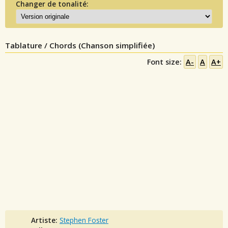
Changer de tonalité:
Tablature / Chords (Chanson simplifiée)
Font size:
A-
A
A+
Artiste:
Stephen Foster