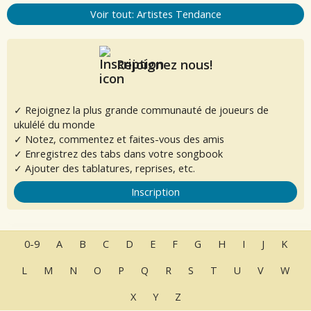
Voir tout: Artistes Tendance
Rejoignez nous!
✓ Rejoignez la plus grande communauté de joueurs de
ukulélé du monde
✓ Notez, commentez et faites-vous des amis
✓ Enregistrez des tabs dans votre songbook
✓ Ajouter des tablatures, reprises, etc.
Inscription
0-9
A
B
C
D
E
F
G
H
I
J
K
L
M
N
O
P
Q
R
S
T
U
V
W
X
Y
Z