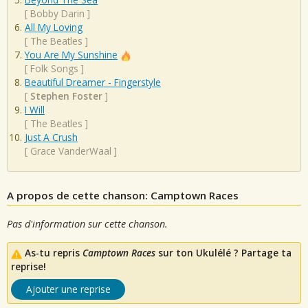
[
Bobby Darin
]
All My Loving
[
The Beatles
]
You Are My Sunshine
[
Folk Songs
]
Beautiful Dreamer - Fingerstyle
[
Stephen Foster
]
I Will
[
The Beatles
]
Just A Crush
[
Grace VanderWaal
]
A propos de cette chanson: Camptown Races
Pas d'information sur cette chanson.
As-tu repris
Camptown Races
sur ton Ukulélé ? Partage ta
reprise!
Ajouter une reprise