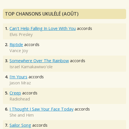
TOP CHANSONS UKULÉLÉ (AOÛT)
1.
Can't Help Falling In Love With You
accords
Elvis Presley
2.
Riptide
accords
Vance Joy
3.
Somewhere Over The Rainbow
accords
Israel Kamakawiwo'ole
4.
I'm Yours
accords
Jason Mraz
5.
Creep
accords
Radiohead
6.
I Thought I Saw Your Face Today
accords
She and Him
7.
Sailor Song
accords