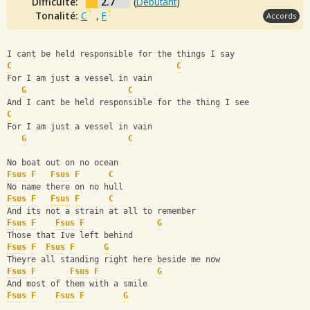
Difficulté:
2.7
(
Débutant
)
Tonalité:
C
,
F
Accords
I cant be held responsible for the things I say
C
C
For I am just a vessel in vain
G
C
And I cant be held responsible for the thing I see
C
For I am just a vessel in vain
G
C
No boat out on no ocean
Fsus
F
Fsus
F
C
No name there on no hull
Fsus
F
Fsus
F
C
And its not a strain at all to remember
Fsus
F
Fsus
F
G
Those that Ive left behind
Fsus
F
Fsus
F
G
Theyre all standing right here beside me now
Fsus
F
Fsus
F
G
And most of them with a smile
Fsus
F
Fsus
F
G