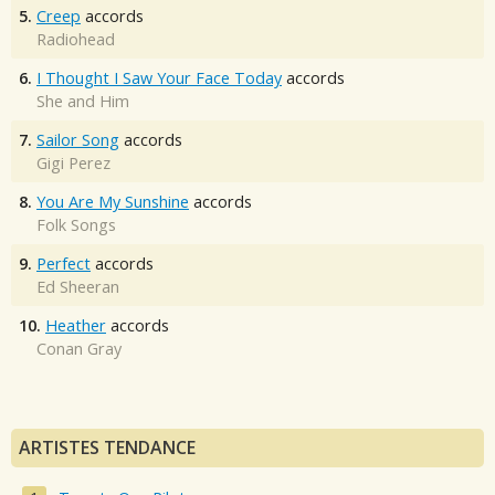
5.
Creep
accords
Radiohead
6.
I Thought I Saw Your Face Today
accords
She and Him
7.
Sailor Song
accords
Gigi Perez
8.
You Are My Sunshine
accords
Folk Songs
9.
Perfect
accords
Ed Sheeran
10.
Heather
accords
Conan Gray
ARTISTES TENDANCE