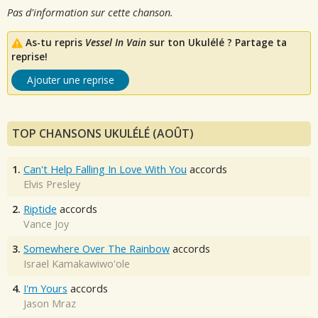
Pas d'information sur cette chanson.
As-tu repris
Vessel In Vain
sur ton Ukulélé ? Partage ta
reprise!
Ajouter une reprise
TOP CHANSONS UKULÉLÉ (AOÛT)
1.
Can't Help Falling In Love With You
accords
Elvis Presley
2.
Riptide
accords
Vance Joy
3.
Somewhere Over The Rainbow
accords
Israel Kamakawiwo'ole
4.
I'm Yours
accords
Jason Mraz