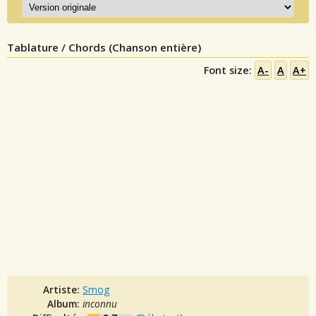
Tablature / Chords (Chanson entière)
Font size:
A-
A
A+
Artiste:
Smog
Album:
inconnu