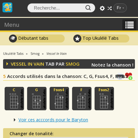
Fr
Menu
Débutant tabs
Top Ukulélé Tabs
Ukulélé Tabs
Smog
Vessel In Vain
VESSEL IN VAIN
TAB PAR
SMOG
Notez la chanson !
5
Accords utilisés dans la chanson
: C, G, Fsus4, F, Fsus2
Voir ces acccords pour le Baryton
Changer de tonalité: