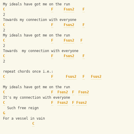
My ideals have got me on the run
C
F
Fsus2
F
2
Towards my connection with everyone
C
F
Fsus2
F
2
My ideals have got me on the run
C
F
Fsus2
F
2
Towards  my connection with everyone
C
F
Fsus2
F
2
repeat chords once i.e.:
C
F
Fsus2
F
Fsus2
My ideals have got me on the run
C
F
Fsus2
F
Fsus2
It's my connection with everyone
C
F
Fsus2
F
Fsus2
  Such free reign
G
For a vessel in vain
C