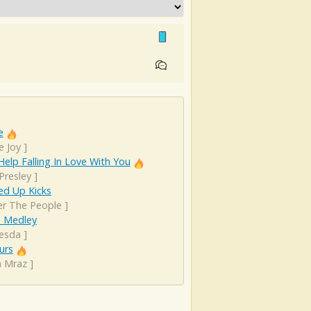
e
e Joy
]
Help Falling In Love With You
 Presley
]
d Up Kicks
er The People
]
m Medley
esda
]
urs
n Mraz
]