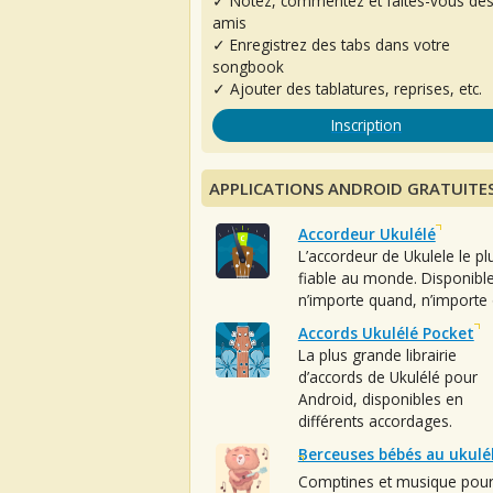
✓ Notez, commentez et faites-vous de
amis
✓ Enregistrez des tabs dans votre
songbook
✓ Ajouter des tablatures, reprises, etc.
Inscription
APPLICATIONS ANDROID GRATUITE
Accordeur Ukulélé
L’accordeur de Ukulele le pl
fiable au monde. Disponibl
n’importe quand, n’importe 
Accords Ukulélé Pocket
La plus grande librairie
d’accords de Ukulélé pour
Android, disponibles en
différents accordages.
Berceuses bébés au ukulé
Comptines et musique pou