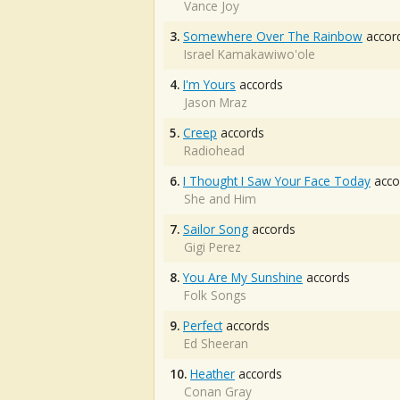
Vance Joy
3.
Somewhere Over The Rainbow
accor
Israel Kamakawiwo'ole
4.
I'm Yours
accords
Jason Mraz
5.
Creep
accords
Radiohead
6.
I Thought I Saw Your Face Today
acco
She and Him
7.
Sailor Song
accords
Gigi Perez
8.
You Are My Sunshine
accords
Folk Songs
9.
Perfect
accords
Ed Sheeran
10.
Heather
accords
Conan Gray