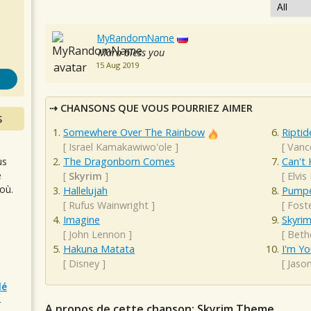
s
MyRandomName
Mara bless you
15 Aug 2019
CHANSONS QUE VOUS POURRIEZ AIMER
S
Somewhere Over The Rainbow
Riptid
[
Israel Kamakawiwo'ole
]
[
Vanc
us
The Dragonborn Comes
Can't 
e
[
Skyrim
]
[
Elvis
où.
Hallelujah
Pumpe
[
Rufus Wainwright
]
[
Fost
Imagine
Skyri
[
John Lennon
]
[
Beth
Hakuna Matata
I'm Yo
[
Disney
]
[
Jaso
lé
r
A propos de cette chanson: Skyrim Theme