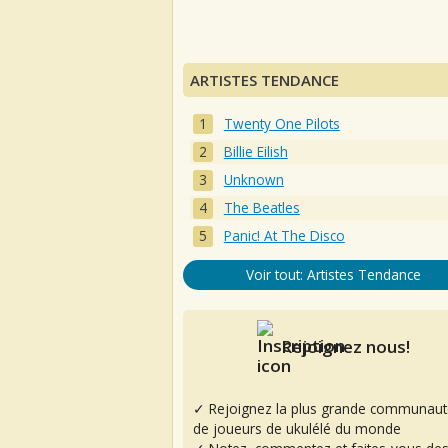
ARTISTES TENDANCE
Twenty One Pilots
Billie Eilish
Unknown
The Beatles
Panic! At The Disco
Voir tout: Artistes Tendance
Rejoignez nous!
✓ Rejoignez la plus grande communaut
de joueurs de ukulélé du monde