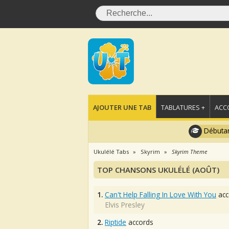
AJOUTER UNE TAB
TABLATURES +
ACC
Débutan
Ukulélé Tabs
Skyrim
Skyrim Theme
TOP CHANSONS UKULÉLÉ (AOÛT)
1.
Can't Help Falling In Love With You
acc
Elvis Presley
2.
Riptide
accords