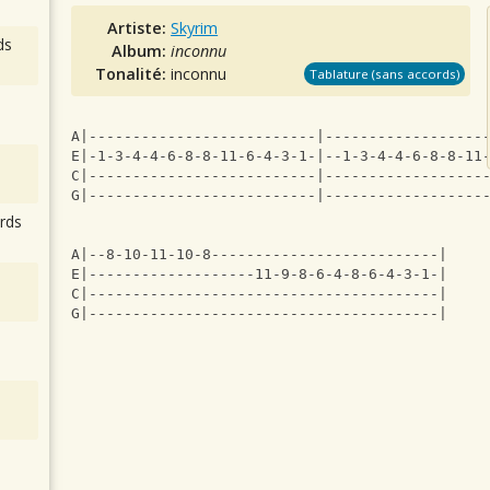
Artiste:
Skyrim
ds
Album:
inconnu
Tonalité:
inconnu
Tablature (sans accords)
A|--------------------------|------------------
E|-1-3-4-4-6-8-8-11-6-4-3-1-|--1-3-4-4-6-8-8-11
C|--------------------------|------------------
G|--------------------------|------------------
rds
A|--8-10-11-10-8--------------------------|
E|-------------------11-9-8-6-4-8-6-4-3-1-|
C|----------------------------------------|
G|----------------------------------------|