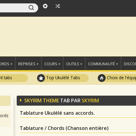
ORDS +
REPRISES +
COURS +
OUTILS +
COMMUNAUTÉ +
DISCO
t tabs
Top Ukulélé Tabs
Choix de l'équi
SKYRIM THEME
TAB PAR
SKYRIM
Tablature Ukulélé sans accords.
ords
Tablature / Chords (Chanson entière)