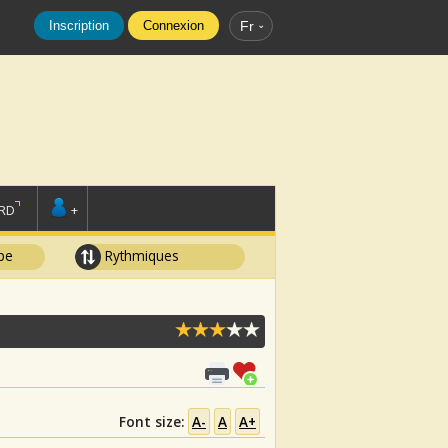
Inscription
Connexion
Fr
RD
+
pe
Rythmiques
Font size:
A-
A
A+