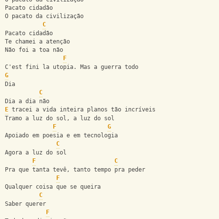
Pacato cidadão
O pacato da civilização
C
Pacato cidadão
Te chamei a atenção
Não foi a toa não
F
C'est fini la utopia. Mas a guerra todo
G
Dia
C
Dia a dia não
E
 tracei a vida inteira planos tão incríveis
Tramo a luz do sol, a luz do sol
F
G
Apoiado em poesia e em tecnologia
C
Agora a luz do sol
F
C
Pra que tanta tevê, tanto tempo pra peder
F
Qualquer coisa que se queira
C
Saber querer
F