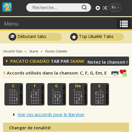
Fr
Menu
Débutant tabs
Top Ukulélé Tabs
Ukulélé Tabs
Skank
Pacato Cidadão
PACATO CIDADÃO
TAB PAR
SKANK
Notez la chanson !
5
Accords utilisés dans la chanson
: C, F, G, Em, E
Voir ces acccords pour le Baryton
Changer de tonalité: