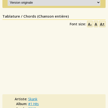
Tablature / Chords (Chanson entière)
Font size:
A-
A
A+
Artiste:
Skank
Album:
#1 Hits