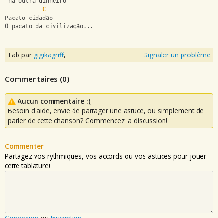
 na outra dinheiro
C
Pacato cidadão
Ô pacato da civilização...
Tab par
gigikagriff
,
Signaler un problème
Commentaires (
0
)
Aucun commentaire :(
Besoin d'aide, envie de partager une astuce, ou simplement de
parler de cette chanson? Commencez la discussion!
Commenter
Partagez vos rythmiques, vos accords ou vos astuces pour jouer
cette tablature!
Connexion
ou
Inscription