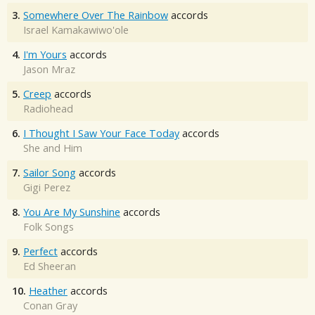
3.
Somewhere Over The Rainbow
accords
Israel Kamakawiwo'ole
4.
I'm Yours
accords
Jason Mraz
5.
Creep
accords
Radiohead
6.
I Thought I Saw Your Face Today
accords
She and Him
7.
Sailor Song
accords
Gigi Perez
8.
You Are My Sunshine
accords
Folk Songs
9.
Perfect
accords
Ed Sheeran
10.
Heather
accords
Conan Gray