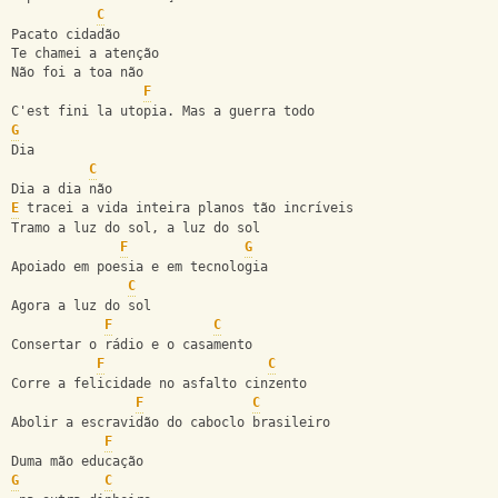
C
Pacato cidadão
Te chamei a atenção
Não foi a toa não
F
C'est fini la utopia. Mas a guerra todo
G
Dia
C
Dia a dia não
E
 tracei a vida inteira planos tão incríveis
Tramo a luz do sol, a luz do sol
F
G
Apoiado em poesia e em tecnologia
C
Agora a luz do sol
F
C
Consertar o rádio e o casamento
F
C
Corre a felicidade no asfalto cinzento
F
C
Abolir a escravidão do caboclo brasileiro
F
Duma mão educação
G
C