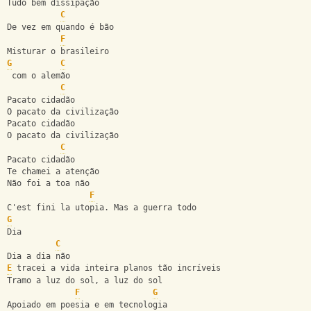
Tudo bem dissipação
C
De vez em quando é bão
F
Misturar o brasileiro
G
C
 com o alemão
C
Pacato cidadão
O pacato da civilização
Pacato cidadão
O pacato da civilização
C
Pacato cidadão
Te chamei a atenção
Não foi a toa não
F
C'est fini la utopia. Mas a guerra todo
G
Dia
C
Dia a dia não
E
 tracei a vida inteira planos tão incríveis
Tramo a luz do sol, a luz do sol
F
G
Apoiado em poesia e em tecnologia