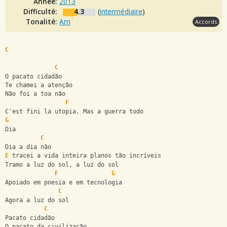
Année:
2013
Difficulté:
4.3
(
intermédiaire
)
Tonalité:
Am
Accords
C
C
O pacato cidadão
Te chamei a atenção
Não foi a toa não
F
C'est fini la utopia. Mas a guerra todo
G
Dia
C
Dia a dia não
E
 tracei a vida inteira planos tão incríveis
Tramo a luz do sol, a luz do sol
F
G
Apoiado em poesia e em tecnologia
C
Agora a luz do sol
C
Pacato cidadão
O pacato da civilização