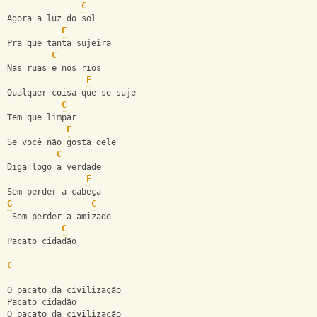
C
Agora a luz do sol
F
Pra que tanta sujeira
C
Nas ruas e nos rios
F
Qualquer coisa que se suje
C
Tem que limpar
F
Se você não gosta dele
C
Diga logo a verdade
F
Sem perder a cabeça
G
C
 Sem perder a amizade
C
Pacato cidadão
C
O pacato da civilização
Pacato cidadão
O pacato da civilização