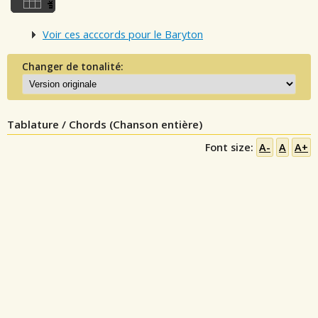
Voir ces acccords pour le Baryton
Changer de tonalité:
Tablature / Chords (Chanson entière)
Font size:
A-
A
A+