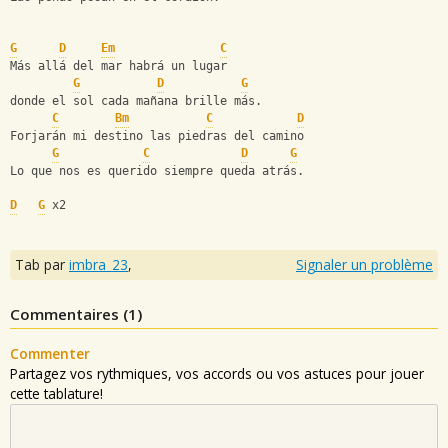
G
D
Em
C
Más allá del mar habrá un lugar
G
D
G
donde el sol cada mañana brille más.
C
Bm
C
D
Forjarán mi destino las piedras del camino
G
C
D
G
Lo que nos es querido siempre queda atrás.
D
G
 x2
Tab par
imbra_23
,
Signaler un problème
Commentaires (
1
)
Commenter
Partagez vos rythmiques, vos accords ou vos astuces pour jouer
cette tablature!