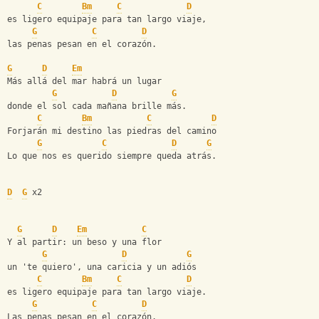
C
Bm
C
D
es ligero equipaje para tan largo viaje,
G
C
D
las penas pesan en el corazón.
G
D
Em
Más allá del mar habrá un lugar
G
D
G
donde el sol cada mañana brille más.
C
Bm
C
D
Forjarán mi destino las piedras del camino
G
C
D
G
Lo que nos es querido siempre queda atrás.
D
G
 x2
G
D
Em
C
Y al partir: un beso y una flor
G
D
G
un 'te quiero', una caricia y un adiós
C
Bm
C
D
es ligero equipaje para tan largo viaje.
G
C
D
Las penas pesan en el corazón.