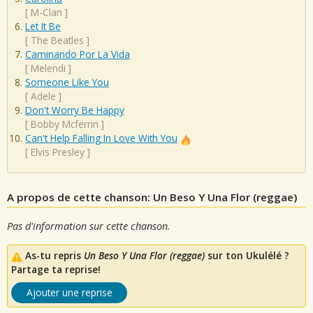
[
M-Clan
]
Let It Be
[
The Beatles
]
Caminando Por La Vida
[
Melendi
]
Someone Like You
[
Adele
]
Don't Worry Be Happy
[
Bobby Mcferrin
]
Can't Help Falling In Love With You
[
Elvis Presley
]
A propos de cette chanson: Un Beso Y Una Flor (reggae)
Pas d'information sur cette chanson.
As-tu repris
Un Beso Y Una Flor (reggae)
sur ton Ukulélé ?
Partage ta reprise!
Ajouter une reprise