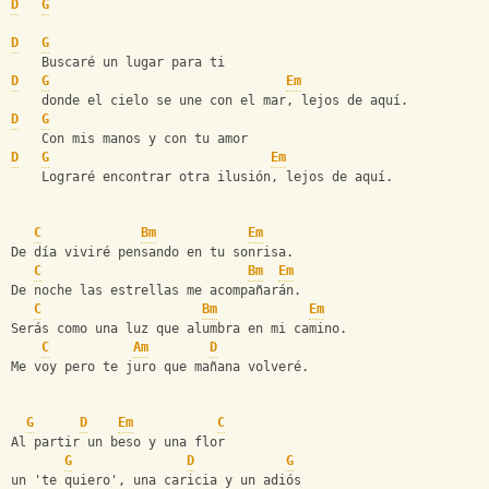
D
G
D
G
    Buscaré un lugar para ti
D
G
Em
    donde el cielo se une con el mar, lejos de aquí.
D
G
    Con mis manos y con tu amor
D
G
Em
    Lograré encontrar otra ilusión, lejos de aquí.
C
Bm
Em
De día viviré pensando en tu sonrisa.
C
Bm
Em
De noche las estrellas me acompañarán.
C
Bm
Em
Serás como una luz que alumbra en mi camino.
C
Am
D
Me voy pero te juro que mañana volveré.
G
D
Em
C
Al partir un beso y una flor
G
D
G
un 'te quiero', una caricia y un adiós