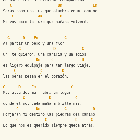
De noche las estrellas me acompañarán.
C
Bm
Em
Serás como una luz que alumbra en mi camino.
C
Am
D
Me voy pero te juro que mañana volveré.
G
D
Em
C
Al partir un beso y una flor
G
D
G
un 'te quiero', una caricia y un adiós
C
Bm
C
D
es ligero equipaje para tan largo viaje,
G
C
D
las penas pesan en el corazón.
G
D
Em
C
Más allá del mar habrá un lugar
G
D
G
donde el sol cada mañana brille más.
C
Bm
C
D
Forjarán mi destino las piedras del camino
G
C
D
G
Lo que nos es querido siempre queda atrás.