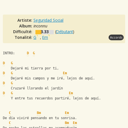
Artiste:
Seguridad Social
Album:
inconnu
Difficulté:
3.33
(
Débutant
)
Tonalité:
G
,
Em
Accords
INTRO:      
D
G
D
G
    Dejaré mi tierra por ti,
D
G
Em
    Dejaré mis campos y me iré, lejos de aquí.
D
G
    Cruzaré llorando el jardín
D
G
Em
    Y entre tus recuerdos partiré, lejos de aquí.
C
Bm
Em
De día viviré pensando en tu sonrisa.
C
Bm
Em