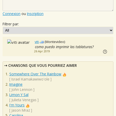
Connexion
ou
Inscription
Filtrer par:
viti
(Montevideo)
como puedo imprimir las tablaturas?
26 Apr 2019
CHANSONS QUE VOUS POURRIEZ AIMER
Somewhere Over The Rainbow
[
Israel Kamakawiwo'ole
]
Imagine
[
John Lennon
]
Limon Y Sal
[
Julieta Venegas
]
I'm Yours
[
Jason Mraz
]
Carolina