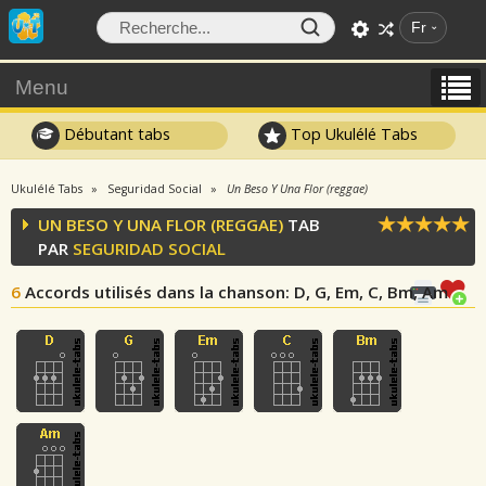
Fr
Menu
Débutant tabs
Top Ukulélé Tabs
Ukulélé Tabs
Seguridad Social
Un Beso Y Una Flor (reggae)
UN BESO Y UNA FLOR (REGGAE)
TAB
PAR
SEGURIDAD SOCIAL
6
Accords utilisés dans la chanson
: D, G, Em, C, Bm, Am