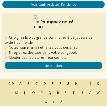
Voir tout: Artistes Tendance
Rejoignez nous!
✓ Rejoignez la plus grande communauté de joueurs de
ukulélé du monde
✓ Notez, commentez et faites-vous des amis
✓ Enregistrez des tabs dans votre songbook
✓ Ajouter des tablatures, reprises, etc.
Inscription
0-9
A
B
C
D
E
F
G
H
I
J
K
L
M
N
O
P
Q
R
S
T
U
V
W
X
Y
Z