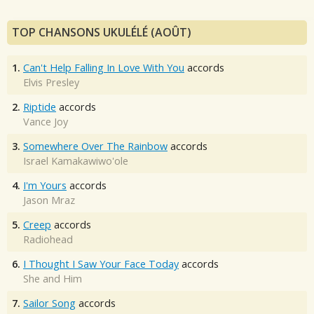
TOP CHANSONS UKULÉLÉ (AOÛT)
1.
Can't Help Falling In Love With You
accords
Elvis Presley
2.
Riptide
accords
Vance Joy
3.
Somewhere Over The Rainbow
accords
Israel Kamakawiwo'ole
4.
I'm Yours
accords
Jason Mraz
5.
Creep
accords
Radiohead
6.
I Thought I Saw Your Face Today
accords
She and Him
7.
Sailor Song
accords