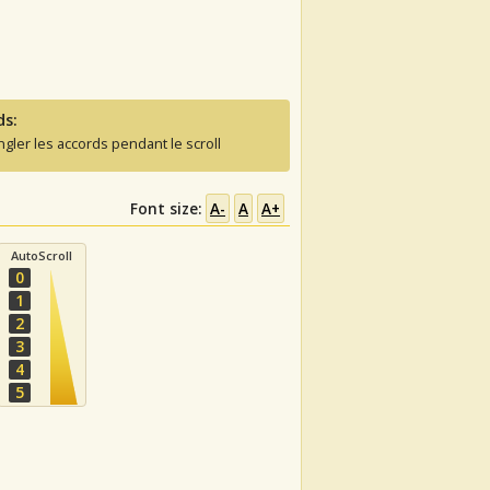
ds:
ngler les accords pendant le scroll
Font size:
A-
A
A+
AutoScroll
0
1
2
3
4
5