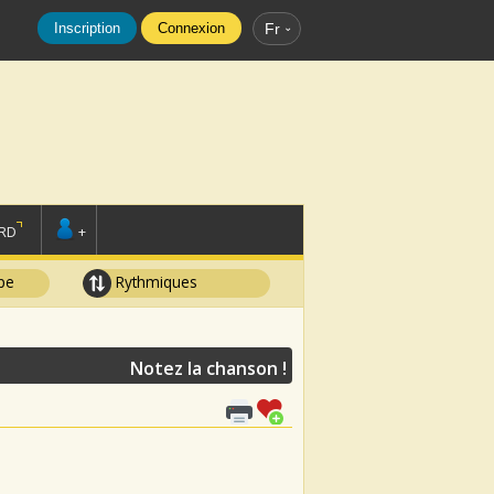
Inscription
Connexion
Fr
RD
+
pe
Rythmiques
Notez la chanson !