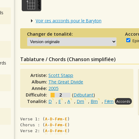
ds
Voir ces acccords pour le Baryton
Changer de tonalité:
Accor
Epi
Tablature / Chords (Chanson simplifiée)
rds
Artiste:
Scott Stapp
Album:
The Great Divide
Année:
2005
Difficulté:
2
(
Débutant
)
Tonalité:
D
,
E
,
A
,
Dm
,
Bm
,
F#m
Accords
Verse 1: (
A
-
D
-
F#m
-
E
)
Chorus : (
A
-
D
-
F#m
-
E
)
Verse 2: (
A
-
D
-
F#m
-
E
)