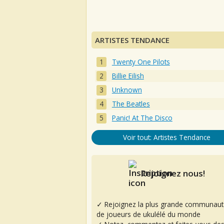
ARTISTES TENDANCE
Twenty One Pilots
Billie Eilish
Unknown
The Beatles
Panic! At The Disco
Voir tout: Artistes Tendance
Rejoignez nous!
✓ Rejoignez la plus grande communaut
de joueurs de ukulélé du monde