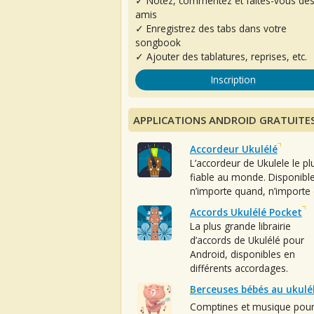
✓ Notez, commentez et faites-vous de
amis
✓ Enregistrez des tabs dans votre
songbook
✓ Ajouter des tablatures, reprises, etc.
Inscription
APPLICATIONS ANDROID GRATUITE
Accordeur Ukulélé
L’accordeur de Ukulele le pl
fiable au monde. Disponibl
n’importe quand, n’importe 
Accords Ukulélé Pocket
La plus grande librairie
d’accords de Ukulélé pour
Android, disponibles en
différents accordages.
Berceuses bébés au ukulé
Comptines et musique pou