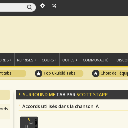
ORDS +
REPRISES +
COURS +
OUTILS +
COMMUNAUTÉ +
DISCO
t tabs
Top Ukulélé Tabs
Choix de l'équi
SURROUND ME
TAB PAR
SCOTT STAPP
1
Accords utilisés dans la chanson
: A
ords