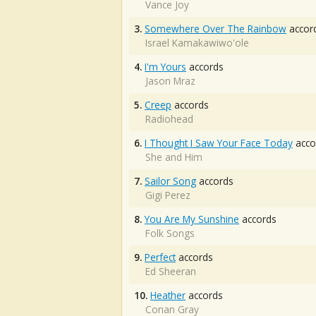
Vance Joy
3.
Somewhere Over The Rainbow
accor
Israel Kamakawiwo'ole
4.
I'm Yours
accords
Jason Mraz
5.
Creep
accords
Radiohead
6.
I Thought I Saw Your Face Today
acco
She and Him
7.
Sailor Song
accords
Gigi Perez
8.
You Are My Sunshine
accords
Folk Songs
9.
Perfect
accords
Ed Sheeran
10.
Heather
accords
Conan Gray