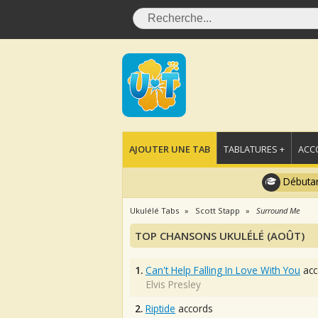
AJOUTER UNE TAB
TABLATURES +
ACC
Débutan
Ukulélé Tabs
Scott Stapp
Surround Me
TOP CHANSONS UKULÉLÉ (AOÛT)
1.
Can't Help Falling In Love With You
acc
Elvis Presley
2.
Riptide
accords