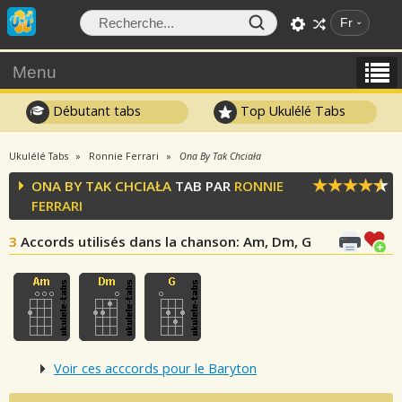
Fr
Menu
Débutant tabs
Top Ukulélé Tabs
Ukulélé Tabs
Ronnie Ferrari
Ona By Tak Chciała
ONA BY TAK CHCIAŁA
TAB PAR
RONNIE
FERRARI
3
Accords utilisés dans la chanson
: Am, Dm, G
Voir ces acccords pour le Baryton