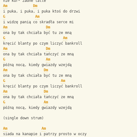
nie kur* żadne latte
Am
Dm
i puka, i puka, i puka ktoś do drzwi
G
Am
i widzę panią co skradła serce mi
Am
Dm
ona by tak chciała być tu ze mną
G
Am
kręcić blanty po czym liczyć bankroll
Am
Dm
ona by tak chciała tańczyć ze mną
G
Am
późną nocą, kiedy gwiazdy wzejdą 
Am
Dm
ona by tak chciała być tu ze mną
G
Am
kręcić blanty po czym liczyć bankroll
Am
Dm
ona by tak chciała tańczyć ze mną
G
Am
późną nocą, kiedy gwiazdy wzejdą 
(single down strum)
Am
Am
siada na kanapie i patrzy prosto w oczy