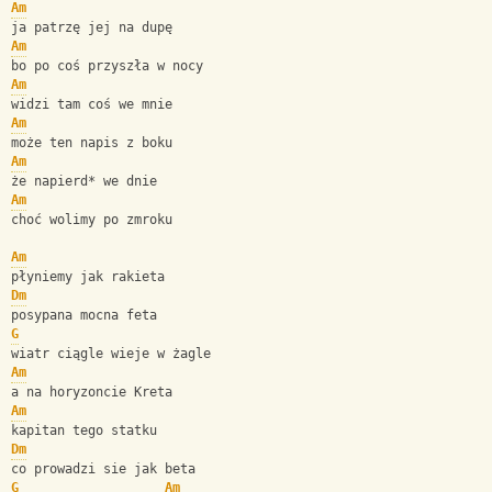
Am
ja patrzę jej na dupę
Am
bo po coś przyszła w nocy
Am
widzi tam coś we mnie
Am
może ten napis z boku
Am
że napierd* we dnie
Am
choć wolimy po zmroku
Am
płyniemy jak rakieta
Dm
posypana mocna feta
G
wiatr ciągle wieje w żagle
Am
a na horyzoncie Kreta
Am
kapitan tego statku
Dm
co prowadzi sie jak beta
G
Am