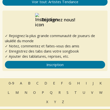
Voir tout: Artistes Tendance
Rejoignez nous!
✓ Rejoignez la plus grande communauté de joueurs de
ukulélé du monde
✓ Notez, commentez et faites-vous des amis
✓ Enregistrez des tabs dans votre songbook
✓ Ajouter des tablatures, reprises, etc.
Inscription
0-9
A
B
C
D
E
F
G
H
I
J
K
L
M
N
O
P
Q
R
S
T
U
V
W
X
Y
Z