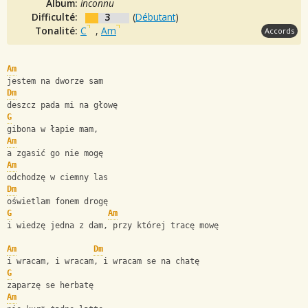
Album:
inconnu
Difficulté:
3
(
Débutant
)
Tonalité:
C
,
Am
Accords
Am
jestem na dworze sam
Dm
deszcz pada mi na głowę
G
gibona w łapie mam,
Am
a zgasić go nie mogę
Am
odchodzę w ciemny las
Dm
oświetlam fonem drogę
G
Am
i wiedzę jedna z dam, przy której tracę mowę
Am
Dm
i wracam, i wracam, i wracam se na chatę
G
zaparzę se herbatę
Am