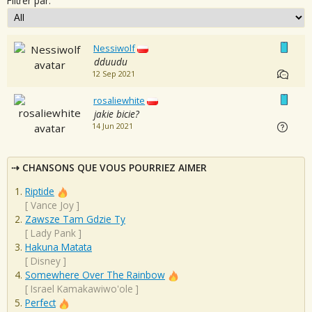
Filtrer par:
Nessiwolf
dduudu
12 Sep 2021
rosaliewhite
jakie bicie?
14 Jun 2021
CHANSONS QUE VOUS POURRIEZ AIMER
Riptide
[
Vance Joy
]
Zawsze Tam Gdzie Ty
[
Lady Pank
]
Hakuna Matata
[
Disney
]
Somewhere Over The Rainbow
[
Israel Kamakawiwo'ole
]
Perfect