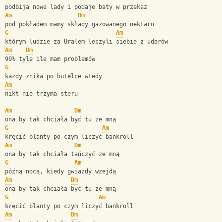
podbija nowe lady i podaje baty w przekaz
Am
Dm
pod pokładem mamy składy gazowanego nektaru
G
Am
którym ludzie za Uralem leczyli siebie z udarów
Am
Dm
99% tyle ile mam problemów
G
każdy znika po butelce wtedy
Am
nikt nie trzyma steru
Am
Dm
ona by tak chciała być tu ze mną
G
Am
kręcić blanty po czym liczyć bankroll
Am
Dm
ona by tak chciała tańczyć ze mną
G
Am
późną nocą, kiedy gwiazdy wzejdą 
Am
Dm
ona by tak chciała być tu ze mną
G
Am
kręcić blanty po czym liczyć bankroll
Am
Dm