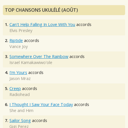
TOP CHANSONS UKULÉLÉ (AOÛT)
1.
Can't Help Falling In Love With You
accords
Elvis Presley
2.
Riptide
accords
Vance Joy
3.
Somewhere Over The Rainbow
accords
Israel Kamakawiwo'ole
4.
I'm Yours
accords
Jason Mraz
5.
Creep
accords
Radiohead
6.
I Thought I Saw Your Face Today
accords
She and Him
7.
Sailor Song
accords
Gigi Perez