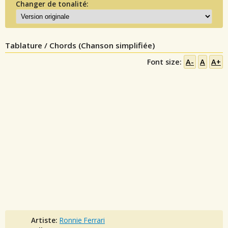
Changer de tonalité:
Tablature / Chords (Chanson simplifiée)
Font size:
A-
A
A+
Artiste:
Ronnie Ferrari