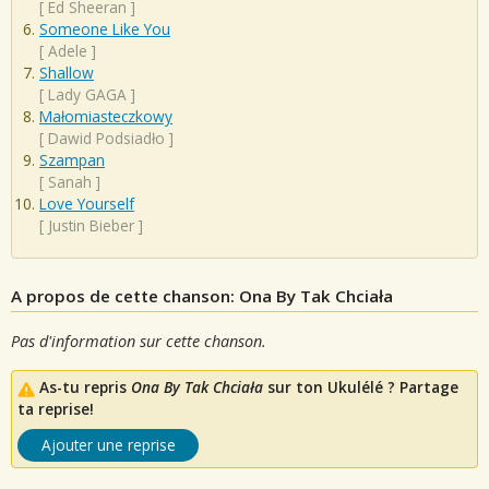
[
Ed Sheeran
]
Someone Like You
[
Adele
]
Shallow
[
Lady GAGA
]
Małomiasteczkowy
[
Dawid Podsiadło
]
Szampan
[
Sanah
]
Love Yourself
[
Justin Bieber
]
A propos de cette chanson: Ona By Tak Chciała
Pas d'information sur cette chanson.
As-tu repris
Ona By Tak Chciała
sur ton Ukulélé ? Partage
ta reprise!
Ajouter une reprise