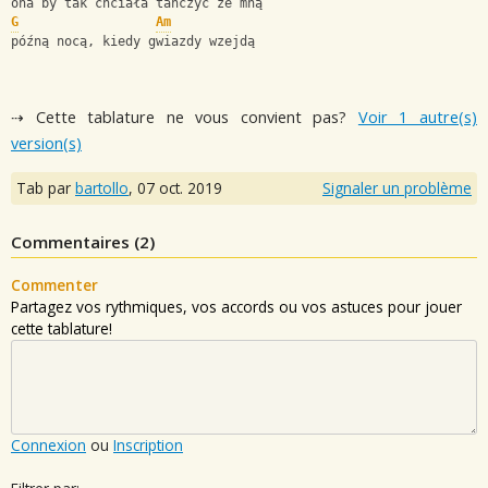
ona by tak chciała tańczyć ze mną
G
Am
późną nocą, kiedy gwiazdy wzejdą
⇢ Cette tablature ne vous convient pas?
Voir 1 autre(s)
version(s)
Tab par
bartollo
,
07 oct. 2019
Signaler un problème
Commentaires (
2
)
Commenter
Partagez vos rythmiques, vos accords ou vos astuces pour jouer
cette tablature!
Connexion
ou
Inscription